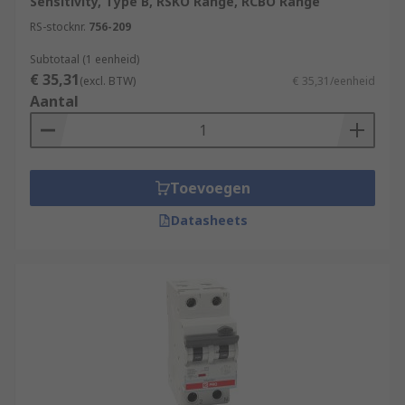
Sensitivity, Type B, RSKO Range, RCBO Range
RS-stocknr.
756-209
Subtotaal (1 eenheid)
€ 35,31
(excl. BTW)
€ 35,31/eenheid
Aantal
Toevoegen
Datasheets