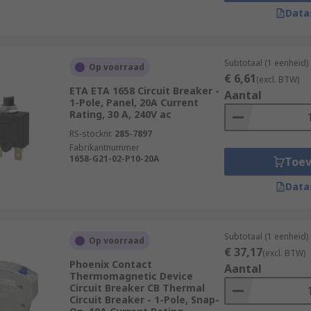
 in distribution boards. They make up part of the subsidiary
Data
 used for?
Subtotaal (1 eenheid)
Op voorraad
€ 6,61
(excl. BTW)
ct electrical networks in most types of vehicles, including c
ETA ETA 1658 Circuit Breaker -
Aantal
1-Pole, Panel, 20A Current
Rating, 30 A, 240V ac
RS-stocknr.
285-7897
Fabrikantnummer
1658-G21-02-P10-20A
Toe
Data
Subtotaal (1 eenheid)
Op voorraad
€ 37,17
(excl. BTW)
Phoenix Contact
Aantal
Thermomagnetic Device
Circuit Breaker CB Thermal
Circuit Breaker - 1-Pole, Snap-