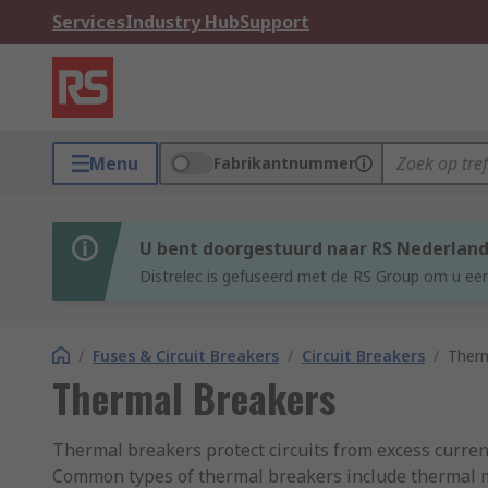
Services
Industry Hub
Support
Menu
Fabrikantnummer
U bent doorgestuurd naar RS Nederlan
Distrelec is gefuseerd met de RS Group om u een
/
Fuses & Circuit Breakers
/
Circuit Breakers
/
Therm
Thermal Breakers
Thermal breakers protect circuits from excess current 
Common types of thermal breakers include thermal ma