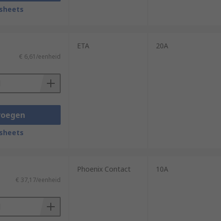
 circuits in the broader electrical
sheets
ETA
20A
€ 6,61/eenheid
ars, vans, buses, and boats.
voegen
sheets
Phoenix Contact
10A
€ 37,17/eenheid