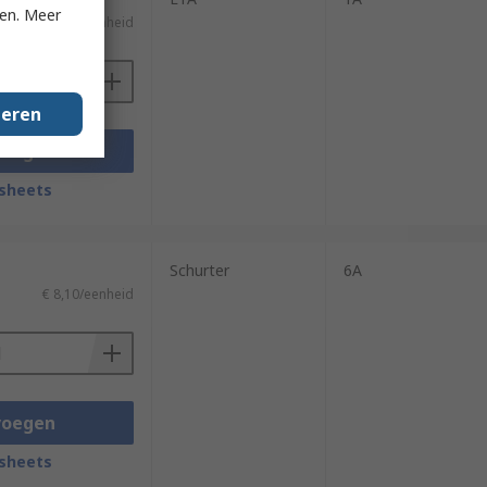
ken. Meer
€ 12,36/eenheid
geren
voegen
sheets
Schurter
6A
€ 8,10/eenheid
voegen
sheets