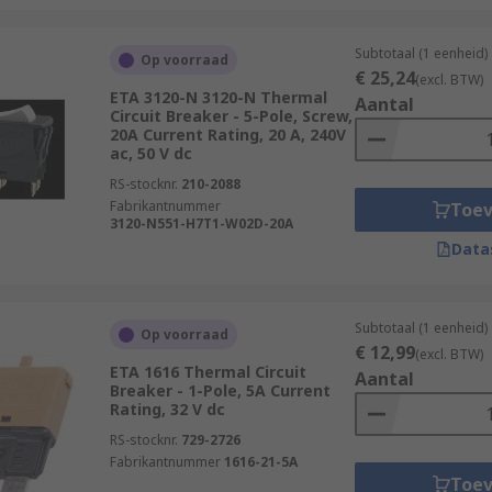
Subtotaal (1 eenheid)
Op voorraad
€ 25,24
(excl. BTW)
ETA 3120-N 3120-N Thermal
Aantal
Circuit Breaker - 5-Pole, Screw,
20A Current Rating, 20 A, 240V
ac, 50 V dc
RS-stocknr.
210-2088
Fabrikantnummer
Toe
3120-N551-H7T1-W02D-20A
Data
Subtotaal (1 eenheid)
Op voorraad
€ 12,99
(excl. BTW)
ETA 1616 Thermal Circuit
Aantal
Breaker - 1-Pole, 5A Current
Rating, 32 V dc
RS-stocknr.
729-2726
Fabrikantnummer
1616-21-5A
Toe