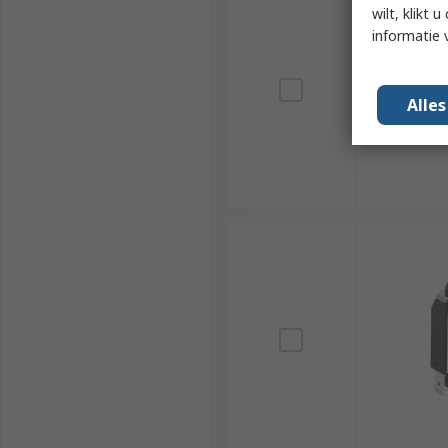
wilt, klikt
informatie 
Alle