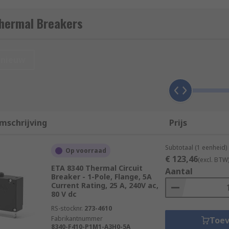
Thermal Breakers
t provide protection against overcurrent in circuits. Circui
an overload or short circuit is detected. Thermal magnetic ci
nieuw
on against overcurrent than a simple fuse. Fuses simply bu
mschrijving
Prijs
sed to break the flow of current in automotive circuits, in o
Subtotaal (1 eenheid)
Op voorraad
€ 123,46
ws for smaller overcurrents over a longer period of time, but 
(excl. BTW
ETA 8340 Thermal Circuit
Aantal
 there will be a small overcurrent each time the engine is sw
Breaker - 1-Pole, Flange, 5A
Current Rating, 25 A, 240V ac,
80 V dc
used for?
RS-stocknr.
273-4610
Fabrikantnummer
Toe
8340-F410-P1M1-A3H0-5A