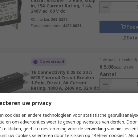
Circuit Breaker - 2-Pole, Snap-
in, 15A Current Rating, 1 kA,
240V ac, 60 V dc
RS-stocknr.
269-3822
Fabrikantnummer
4430.0031
Toe
Data
Subtotaal (1 eenheid)
Op voorraad
€ 5,06
(excl. BTW)
TE Connectivity 0.25 to 20 A
Aantal
W28 Thermal Circuit Breaker -
1-Pole, Direct, 8A Current
Rating, 1000 A, 240V ac, 32 V dc
RS-stocknr.
167-5728
ecteren uw privacy
Fabrikantnummer
W28-XQ1A-8
Toe
Data
n cookies en andere technologieën voor statistische gebruiksanalys
tie en om advertenties weer te geven op websites van derden. Door 
 te klikken, geeft u toestemming voor de verwerking van niet-essent
kunt uw cookies selecteren door te klikken op "Beheer cookies". Als u 
Subtotaal (1 eenheid)