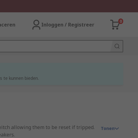
0
aceren
Inloggen / Registreer
s te kunnen bieden.
itch allowing them to be reset if tripped.
Tonen
eakers.