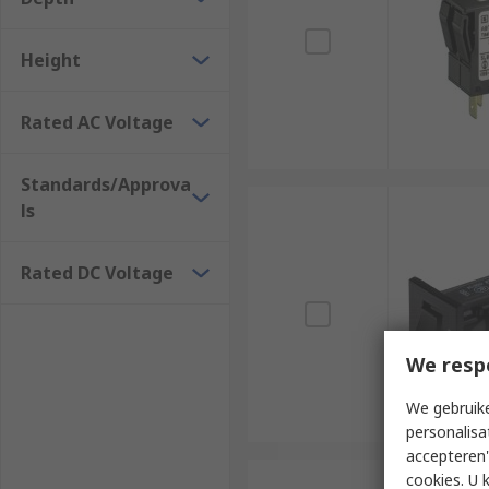
Height
Rated AC Voltage
Standards/Approva
ls
Rated DC Voltage
We resp
We gebruike
personalisa
accepteren"
cookies. U 