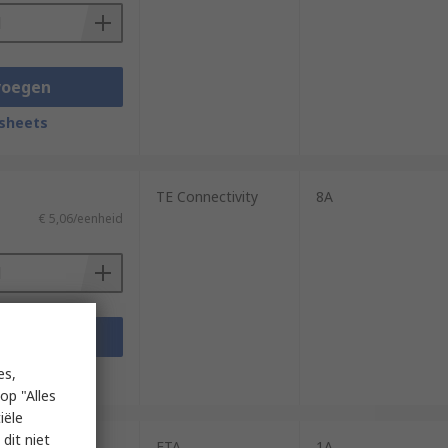
voegen
sheets
TE Connectivity
8A
€ 5,06/eenheid
voegen
sheets
es,
op "Alles
iële
dit niet
ETA
1A