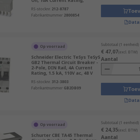
On, 10A Current Rating,
RS-stocknr.
212-8787
Toe
Fabrikantnummer
2800854
Data
Subtotaal (1 eenheid)
Op voorraad
€ 47,07
(excl. BTW)
Schneider Electric TeSys TeSyS
Aantal
GB2 Thermal Circuit Breaker -
2-Pole, DIN Rail, 4A Current
Rating, 1.5 kA, 110V ac, 48 V
RS-stocknr.
312-3803
Fabrikantnummer
GB2DB09
Toe
Data
Subtotaal (1 eenheid)
Op voorraad
€ 24,35
(excl. BTW)
Schurter CBE TA45 Thermal
Aantal