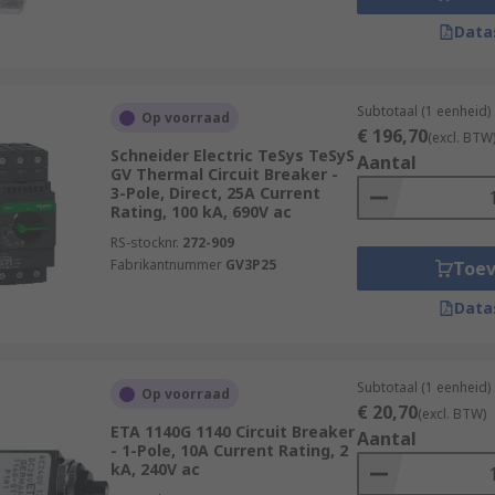
Data
Subtotaal (1 eenheid)
Op voorraad
€ 196,70
(excl. BTW
Schneider Electric TeSys TeSyS
Aantal
GV Thermal Circuit Breaker -
3-Pole, Direct, 25A Current
Rating, 100 kA, 690V ac
RS-stocknr.
272-909
Fabrikantnummer
GV3P25
Toe
Data
Subtotaal (1 eenheid)
Op voorraad
€ 20,70
(excl. BTW)
ETA 1140G 1140 Circuit Breaker
Aantal
- 1-Pole, 10A Current Rating, 2
kA, 240V ac