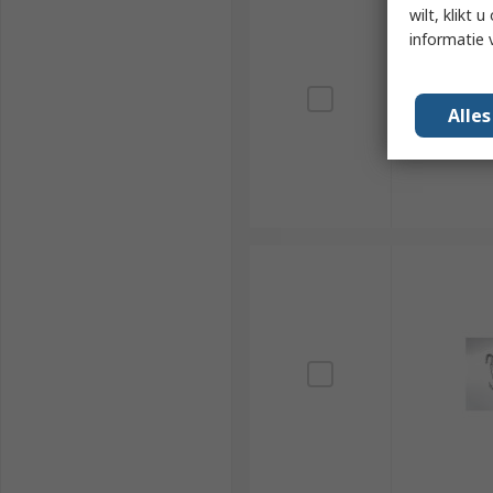
wilt, klikt
informatie 
Alle