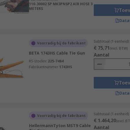
110-30002 SP MK3PNSP2 AIR HOSE 3
METERS
Toe
Data
Subtotaal (1 eenheid)
Voorradig bij de fabrikant
€ 75,71
(excl. BTW)
BETA 1743HS Cable Tie Gun
Aantal
RS-stocknr.
225-7484
Fabrikantnummer
1743HS
Toe
Data
Subtotaal (1 eenheid)
Voorradig bij de fabrikant
€ 1.464,20
(excl. B
HellermannTyton MST9 Cable
Aantal