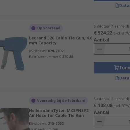
Data
Subtotaal (1 eenheid)
Op voorraad
€ 524,22
(excl. BTW
Legrand 320 Cable Tie Gun, 4.6
Aantal
mm Capacity
RS-stocknr.
820-7492
Fabrikantnummer
0 320 88
Toe
Data
Subtotaal (1 eenheid)
Voorradig bij de fabrikant
€ 108,08
(excl. BTW
HellermannTyton MK3PNSP2
Aantal
Air Hose for Cable Tie Gun
RS-stocknr.
215-9092
Fabrikantnummer