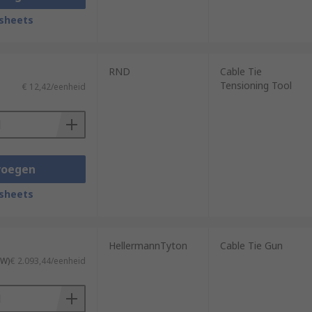
sheets
RND
Cable Tie
Tensioning Tool
€ 12,42/eenheid
voegen
sheets
HellermannTyton
Cable Tie Gun
TW)
€ 2.093,44/eenheid