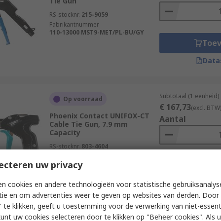
Tie Gun
RS-stocknr.
215-9059
Fabrikantnummer
110-13000 MST9-MET/PL-BU/GY
Toe
Data
Subtotaal (1 eenheid)
Op voorraad
€ 167,73
(excl. BTW
Phoenix Contact UNIFOX-CT
Aantal
Cable Tie Gun, 7.9 mm
Capacity
RS-stocknr.
803-4604
Fabrikantnummer
1212610
ecteren uw privacy
Toe
Data
n cookies en andere technologieën voor statistische gebruiksanalys
tie en om advertenties weer te geven op websites van derden. Door 
 te klikken, geeft u toestemming voor de verwerking van niet-essent
kunt uw cookies selecteren door te klikken op "Beheer cookies". Als u 
Subtotaal (1 eenheid)