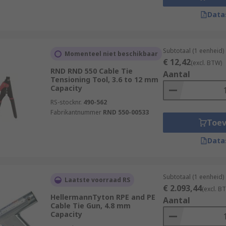
Data
Subtotaal (1 eenheid)
Momenteel niet beschikbaar
€ 12,42
(excl. BTW)
RND RND 550 Cable Tie
Aantal
Tensioning Tool, 3.6 to 12 mm
Capacity
RS-stocknr.
490-562
Fabrikantnummer
RND 550-00533
Toe
Data
Subtotaal (1 eenheid)
Laatste voorraad RS
€ 2.093,44
(excl. B
HellermannTyton RPE and PE
Aantal
Cable Tie Gun, 4.8 mm
Capacity