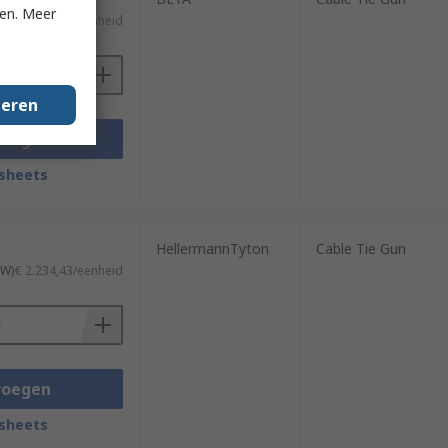
ken. Meer
€ 59,74/eenheid
geren
voegen
sheets
HellermannTyton
Cable Tie Gun
TW)
€ 2.234,43/eenheid
voegen
sheets