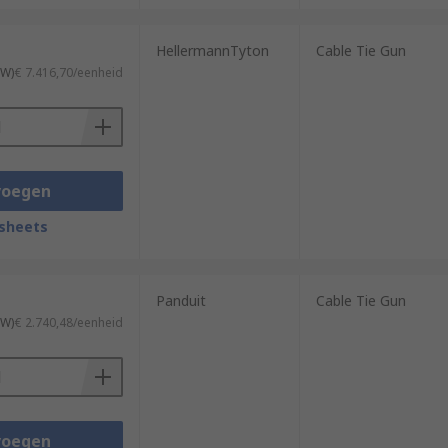
HellermannTyton
Cable Tie Gun
TW)
€ 7.416,70/eenheid
voegen
sheets
Panduit
Cable Tie Gun
TW)
€ 2.740,48/eenheid
voegen