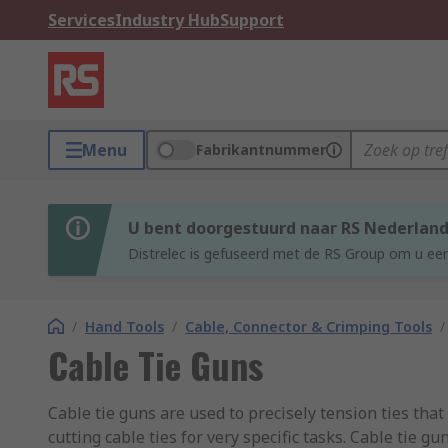
Services
Industry Hub
Support
Menu
Fabrikantnummer
U bent doorgestuurd naar RS Nederlan
Distrelec is gefuseerd met de RS Group om u een
/
Hand Tools
/
Cable, Connector & Crimping Tools
/
Cable Tie Guns
Cable tie guns are used to precisely tension ties that
cutting cable ties for very specific tasks. Cable tie