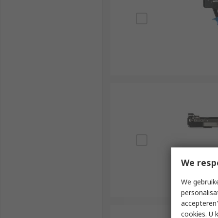
We resp
We gebruike
personalisa
accepteren"
cookies. U 