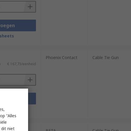
voegen
sheets
Phoenix Contact
Cable Tie Gun
)
€ 167,73/eenheid
voegen
sheets
es,
op "Alles
iële
dit niet
BETA
Cable Tie Gun