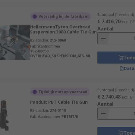
Subtotaal (1 eenheid)
Voorradig bij de fabrikant
€ 7.416,70
(excl. B
HellermannTyton Overhead
Aantal
Suspension 3080 Cable Tie Gun
RS-stocknr.
215-9060
Fabrikantnummer
102-00050
OVERHEAD_SUSPENSION_ATS-ML
Toe
Data
Subtotaal (1 eenheid)
Tijdelijk niet op voorraad
€ 2.740,48
(excl. B
Panduit PBT Cable Tie Gun
Aantal
RS-stocknr.
274-0115
Fabrikantnummer
PBTMT/E
Toe