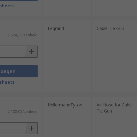
sheets
Legrand
Cable Tie Gun
)
€ 524,22/eenheid
voegen
sheets
HellermannTyton
Air Hose for Cable
Tie Gun
)
€ 108,08/eenheid