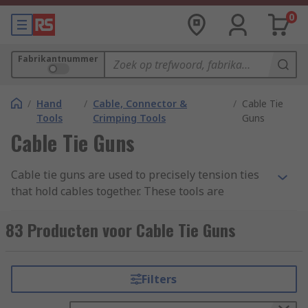
0
Fabrikantnummer
/
Hand
/
Cable, Connector &
/
Cable Tie
Tools
Crimping Tools
Guns
Cable Tie Guns
Cable tie guns are used to precisely tension ties
that hold cables together. These tools are
designed to provide the ideal solution for
tensioning and cutting cable ties for very specific
83 Producten voor Cable Tie Guns
tasks. Cable tie guns eliminate any sharp ends
and help users with the bundling processing.
Filters
How does a cable tie gun work?