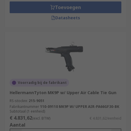
Toevoegen
Types of cable tie tensioning tools?
Datasheets
Cable tie guns are designed to work with the
different materials, such as nylon and stainless
steel, used to make cable ties. They are usually
provided with replaceable blades and controls
that allow you to adjust the tensioning force
exerted on the cable ties.
Voorradig bij de fabrikant
HellermannTyton MK9P w/ Upper Air Cable Tie Gun
RS-stocknr.
215-9051
Fabrikantnummer
110-09110 MK9P W/ UPPER AIR-PA66GF30-BK
Subtotaal (1 eenheid)
€ 4.831,62
(excl. BTW)
€ 4.831,62/eenheid
Aantal