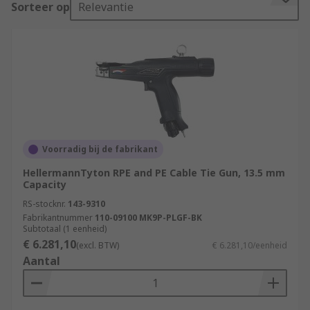
Sorteer op
Relevantie
Cable Tie Guns are simple to use tools that work
in a similar way to pliers. A gun needs to be
loaded with a cable tie first then by squeezing
handles, operator automatically fastens the tie
and cut off it's excess.
What are cable tie tensioning tools used
for?
Voorradig bij de fabrikant
Cable tie tensioning tools have a significant role
HellermannTyton RPE and PE Cable Tie Gun, 13.5 mm
Capacity
to play in securing cables to not only ensure
proper function and preserve the integrity of
RS-stocknr.
143-9310
Fabrikantnummer
110-09100 MK9P-PLGF-BK
cables, but also to meet industry codes. They are
Subtotaal (1 eenheid)
built to perform their functions with minimal
€ 6.281,10
(excl. BTW)
€ 6.281,10/eenheid
effort from the user while staying functional
Aantal
even after long-term use. Most versions are fitted
with a cutting blade used to trim off excess cable
tie after tensioning.