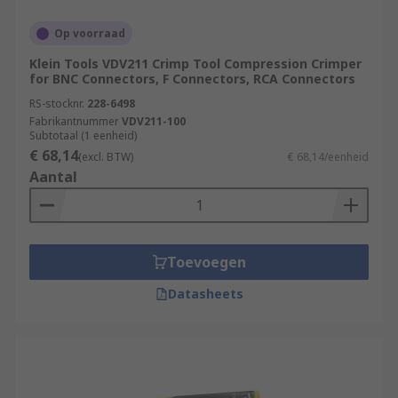
Op voorraad
Klein Tools VDV211 Crimp Tool Compression Crimper
for BNC Connectors, F Connectors, RCA Connectors
RS-stocknr.
228-6498
Fabrikantnummer
VDV211-100
Subtotaal (1 eenheid)
€ 68,14
(excl. BTW)
€ 68,14/eenheid
Aantal
Toevoegen
Datasheets