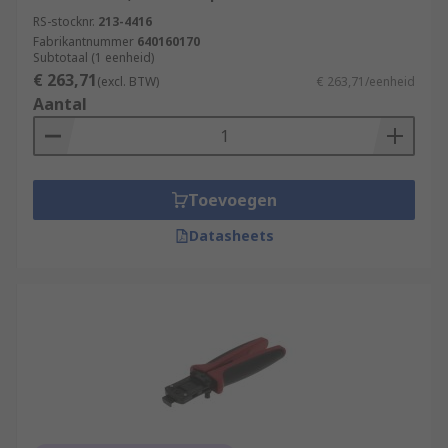
RS-stocknr.
213-4416
Fabrikantnummer
640160170
Subtotaal (1 eenheid)
€ 263,71
(excl. BTW)
€ 263,71/eenheid
Aantal
Toevoegen
Datasheets