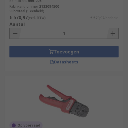
RS-stocknr.
666-005
Fabrikantnummer
2133094500
Subtotaal (1 eenheid)
€ 570,97
(excl. BTW)
€ 570,97/eenheid
Aantal
Toevoegen
Datasheets
Op voorraad