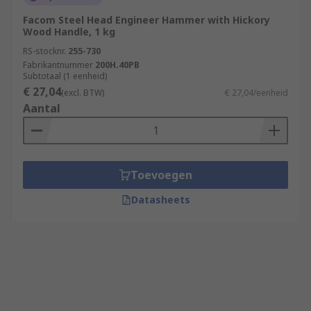
Facom Steel Head Engineer Hammer with Hickory
Wood Handle, 1 kg
RS-stocknr.
255-730
Fabrikantnummer
200H.40PB
Subtotaal (1 eenheid)
€ 27,04
(excl. BTW)
€ 27,04/eenheid
Aantal
Toevoegen
Datasheets