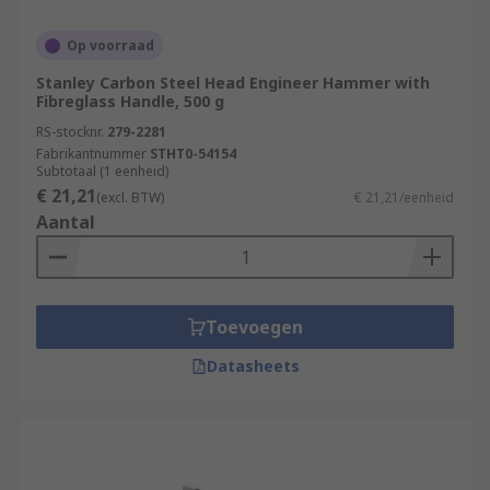
Op voorraad
Stanley Carbon Steel Head Engineer Hammer with
Fibreglass Handle, 500 g
RS-stocknr.
279-2281
Fabrikantnummer
STHT0-54154
Subtotaal (1 eenheid)
€ 21,21
(excl. BTW)
€ 21,21/eenheid
Aantal
Toevoegen
Datasheets