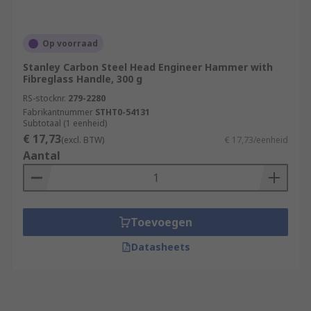
Op voorraad
Stanley Carbon Steel Head Engineer Hammer with
Fibreglass Handle, 300 g
RS-stocknr.
279-2280
Fabrikantnummer
STHT0-54131
Subtotaal (1 eenheid)
€ 17,73
(excl. BTW)
€ 17,73/eenheid
Aantal
Toevoegen
Datasheets