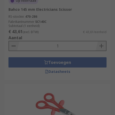
Op voorraad
Bahco 145 mm Electricians Scissor
RS-stocknr.
470-286
Fabrikantnummer
SC140C
Subtotaal (1 eenheid)
€ 43,61
(excl. BTW)
€ 43,61/eenheid
Aantal
Toevoegen
Datasheets