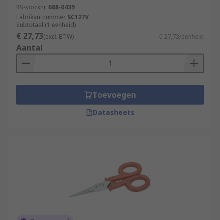
RS-stocknr.
688-0439
Fabrikantnummer
SC127V
Subtotaal (1 eenheid)
€ 27,73
(excl. BTW)
€ 27,73/eenheid
Aantal
Toevoegen
Datasheets