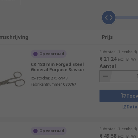
cut Kevlar and other tough fibres that are almost impossible 
rate a sharp cutting edge and the blades are also thick to 
mschrijving
Prijs
asks at home or office. Used for cutting paper, card and lam
Subtotaal (1 eenheid)
Op voorraad
€ 21,24
cations such as textiles, canvas, rubber, carpet and underlay
(excl. BTW)
CK 180 mm Forged Steel
Aantal
General Purpose Scissor
Typical applications include medical devices, microscopy an
RS-stocknr.
275-5149
Fabrikantnummer
C80767
Toe
Data
Subtotaal (1 eenheid)
Op voorraad
€ 49,58
(excl. BTW)