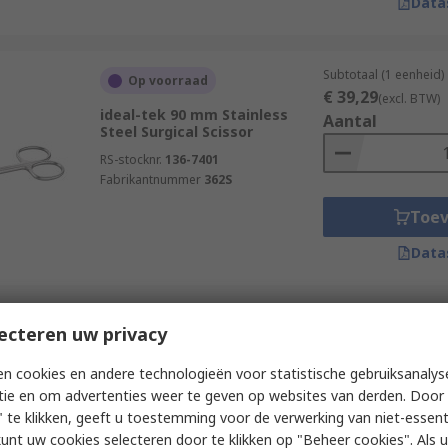
Data
Subtotaal (1 eenheid)
Op voorraad
€ 39,29
(excl. BTW)
ideal-tek 90 mm Stainless
Aantal
Steel Surgical Scissor
RS-stocknr.
136-7401
Fabrikantnummer
362S
Toe
Data
Subtotaal (1 eenheid)
ecteren uw privacy
Op voorraad
€ 38,91
(excl. BTW)
ideal-tek 90 mm Stainless
Aantal
n cookies en andere technologieën voor statistische gebruiksanalys
Steel Surgical Scissor
tie en om advertenties weer te geven op websites van derden. Door 
RS-stocknr.
136-7403
 te klikken, geeft u toestemming voor de verwerking van niet-essent
Fabrikantnummer
364
kunt uw cookies selecteren door te klikken op "Beheer cookies". Als u 