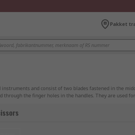
Pakket tr
instruments and consist of two blades fastened in the midd
 through the finger holes in the handles. They are used for
d fabric for crafts to industry-specific models for everythi
an cut various materials, such as tarp, wire, underlay or pla
issors
ss industries and applications. From general-purpose to surg
nieuw