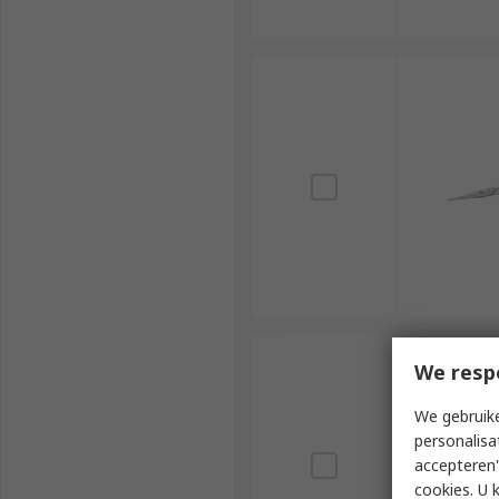
We resp
We gebruike
personalisa
accepteren"
cookies. U 