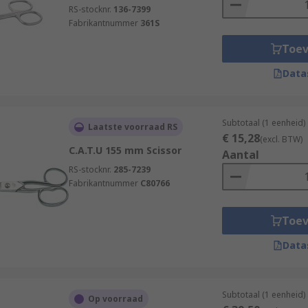
RS-stocknr.
136-7399
Fabrikantnummer
361S
Toe
Data
Subtotaal (1 eenheid)
Laatste voorraad RS
€ 15,28
(excl. BTW)
C.A.T.U 155 mm Scissor
Aantal
RS-stocknr.
285-7239
Fabrikantnummer
C80766
Toe
Data
Subtotaal (1 eenheid)
Op voorraad