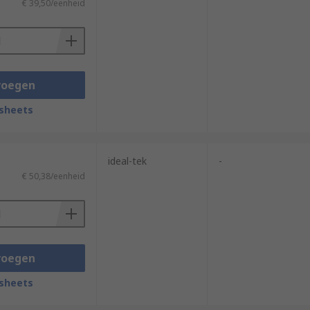
€ 39,50/eenheid
voegen
sheets
ideal-tek
-
€ 50,38/eenheid
voegen
sheets