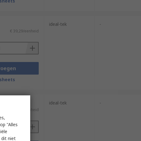
sheets
ideal-tek
-
€ 39,29/eenheid
voegen
sheets
ideal-tek
-
€ 38,91/eenheid
es,
op "Alles
iële
dit niet