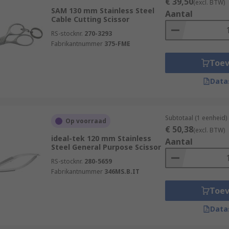
€ 39,50
(excl. BTW)
SAM 130 mm Stainless Steel
Aantal
Cable Cutting Scissor
RS-stocknr.
270-3293
Fabrikantnummer
375-FME
Toe
Data
Subtotaal (1 eenheid)
Op voorraad
€ 50,38
(excl. BTW)
ideal-tek 120 mm Stainless
Aantal
Steel General Purpose Scissor
RS-stocknr.
280-5659
Fabrikantnummer
346MS.B.IT
Toe
Data