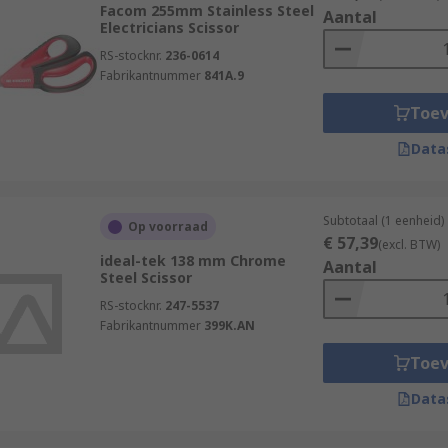
Facom 255mm Stainless Steel
Aantal
Electricians Scissor
RS-stocknr.
236-0614
Fabrikantnummer
841A.9
Toe
Data
Subtotaal (1 eenheid)
Op voorraad
€ 57,39
(excl. BTW)
ideal-tek 138 mm Chrome
Aantal
Steel Scissor
RS-stocknr.
247-5537
Fabrikantnummer
399K.AN
Toe
Data