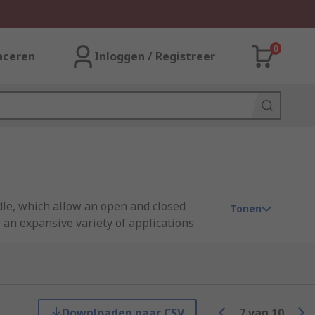
0
aceren
Inloggen / Registreer
le, which allow an open and closed
Tonen
 an expansive variety of applications
ng from dressmaking to hairdressing and
stics.
ical scissors, we have what you need.
Downloaden naar CSV
7
van
10