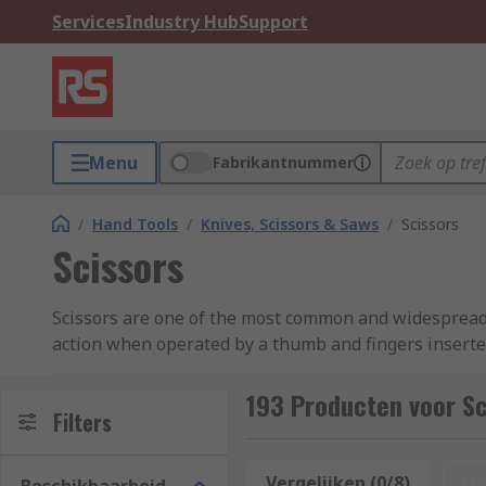
Services
Industry Hub
Support
Menu
Fabrikantnummer
/
Hand Tools
/
Knives, Scissors & Saws
/
Scissors
Scissors
Scissors are one of the most common and widespread 
action when operated by a thumb and fingers inserted
across innumerable industries, from cutting paper an
many industrial applications, too. The right scissors c
193 Producten voor Sc
Filters
At RS, we stock a wide range of scissors for use acro
Vergelijken (0/8)
Op