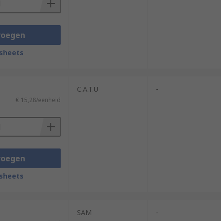
voegen
sheets
C.A.T.U
-
€ 15,28/eenheid
voegen
sheets
SAM
-