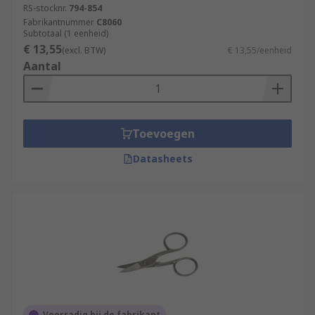
RS-stocknr.
794-854
Fabrikantnummer
C8060
Subtotaal (1 eenheid)
€ 13,55
(excl. BTW)
€ 13,55/eenheid
Aantal
Toevoegen
Datasheets
Voorradig bij de fabrikant