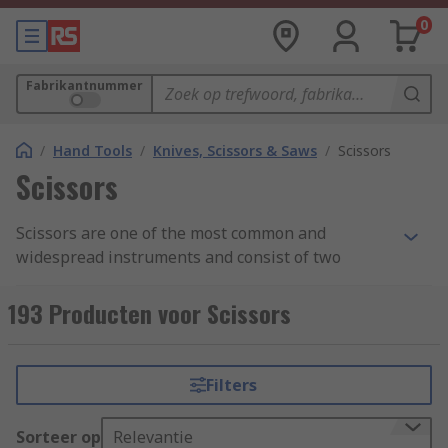
0
Fabrikantnummer
/
Hand Tools
/
Knives, Scissors & Saws
/
Scissors
Scissors
Scissors are one of the most common and
widespread instruments and consist of two
blades fastened in the middle, which allow an
open and closed action when operated by a
193 Producten voor Scissors
thumb and fingers inserted through the finger
holes in the handles. They are used for an
expansive variety of applications across
Filters
innumerable industries, from cutting paper and
fabric for crafts to industry-specific models for
Sorteer op
Relevantie