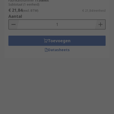
Fabrikantnummer
1130BMX
Subtotaal (1 eenheid)
€ 21,84
(excl. BTW)
€ 21,84/eenheid
Aantal
Toevoegen
Datasheets