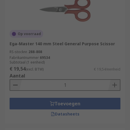
Op voorraad
Ega-Master 140 mm Steel General Purpose Scissor
RS-stocknr.
288-808
Fabrikantnummer
69534
Subtotaal (1 eenheid)
€ 19,54
(excl. BTW)
€ 19,54/eenheid
Aantal
Toevoegen
Datasheets