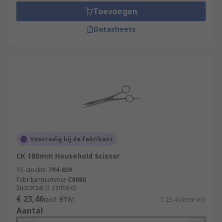
Toevoegen
Datasheets
Voorradig bij de fabrikant
CK 180mm Household Scissor
RS-stocknr.
794-859
Fabrikantnummer
C8080
Subtotaal (1 eenheid)
€ 23,46
(excl. BTW)
€ 23,46/eenheid
Aantal