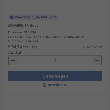
Voorradig bij de fabrikant
SCHAEFFLER Hose
RS-stocknr.
310-894
Fabrikantnummer
ARCA-PUMP-BARREL-S.GUN-HOSE
Subtotaal (1 eenheid)
€ 34,34
(excl. BTW)
€ 34,34/eenheid
Aantal
Toevoegen
Datasheets