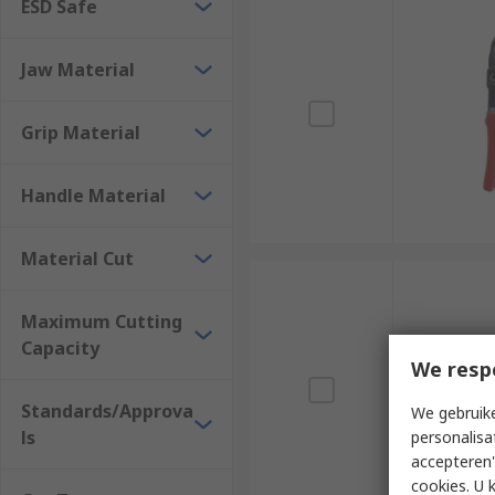
ESD Safe
Jaw Material
Grip Material
Handle Material
Material Cut
Maximum Cutting
Capacity
We resp
Standards/Approva
We gebruike
ls
personalisa
accepteren"
cookies. U 