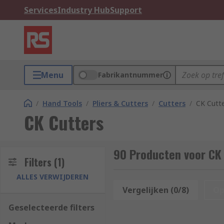
Services
Industry Hub
Support
Menu
Fabrikantnummer
/
Hand Tools
/
Pliers & Cutters
/
Cutters
/
CK Cutt
CK Cutters
90 Producten voor CK
Filters
(1)
ALLES VERWIJDEREN
Vergelijken (0/8)
Op
Geselecteerde filters