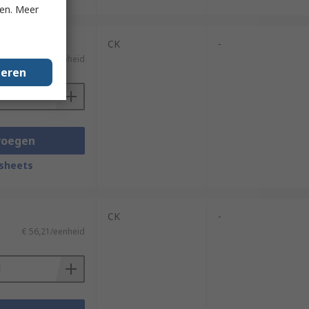
ken. Meer
CK
-
€ 17,66/eenheid
geren
voegen
sheets
CK
-
€ 56,21/eenheid