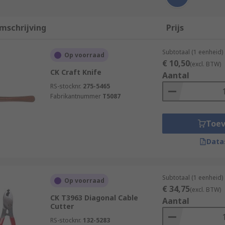
mschrijving
Prijs
Subtotaal (1 eenheid)
Op voorraad
€ 10,50
(excl. BTW)
CK Craft Knife
Aantal
RS-stocknr.
275-5465
Fabrikantnummer
T5087
Toe
Data
Subtotaal (1 eenheid)
Op voorraad
€ 34,75
(excl. BTW)
CK T3963 Diagonal Cable
Aantal
Cutter
RS-stocknr.
132-5283