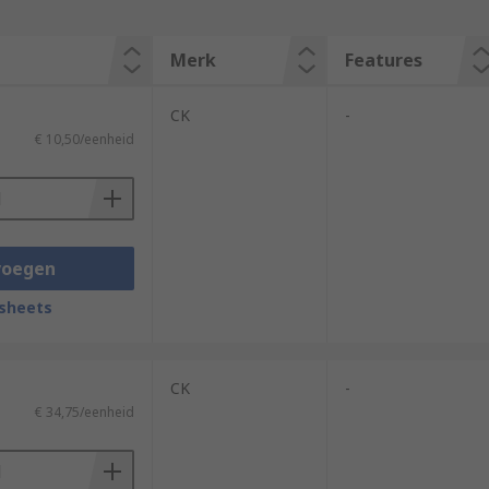
Merk
Features
CK
-
€ 10,50/eenheid
voegen
sheets
CK
-
€ 34,75/eenheid