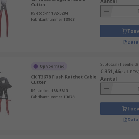
Aantal
Cutter
RS-stocknr.
132-5284
Fabrikantnummer
T3963
Toe
Data
Subtotaal (1 eenheid)
Op voorraad
€ 351,46
(excl. BTW
CK T3678 Flush Ratchet Cable
Aantal
Cutter
RS-stocknr.
188-5813
Fabrikantnummer
T3678
Toe
Data