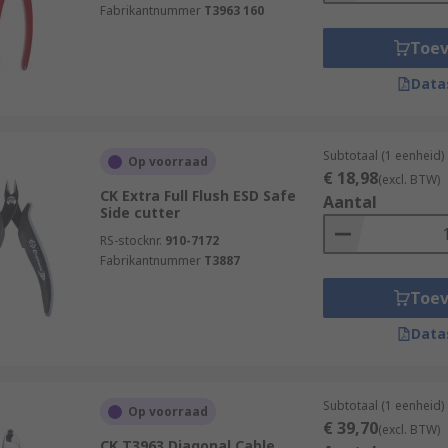
Fabrikantnummer
T3963 160
Toe
Data
Subtotaal (1 eenheid)
Op voorraad
€ 18,98
(excl. BTW)
CK Extra Full Flush ESD Safe
Aantal
Side cutter
RS-stocknr.
910-7172
Fabrikantnummer
T3887
Toe
Data
Subtotaal (1 eenheid)
Op voorraad
€ 39,70
(excl. BTW)
CK T3963 Diagonal Cable