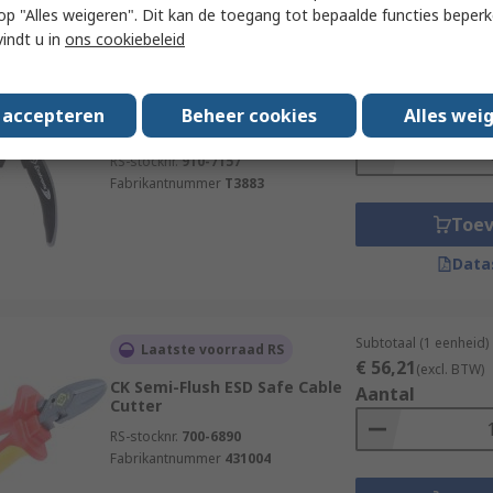
 u op "Alles weigeren". Dit kan de toegang tot bepaalde functies beper
vindt u in
ons cookiebeleid
Subtotaal (1 eenheid)
Op voorraad
€ 17,66
(excl. BTW)
CK Full Flush ESD Safe Side
s accepteren
Beheer cookies
Alles wei
Aantal
cutter
RS-stocknr.
910-7157
Fabrikantnummer
T3883
Toe
Data
Subtotaal (1 eenheid)
Laatste voorraad RS
€ 56,21
(excl. BTW)
CK Semi-Flush ESD Safe Cable
Aantal
Cutter
RS-stocknr.
700-6890
Fabrikantnummer
431004