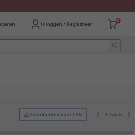
0
aceren
Inloggen / Registreer
Downloaden naar CSV
1
van
5