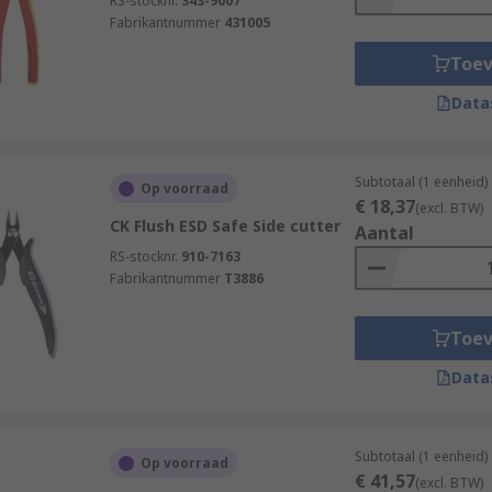
RS-stocknr.
343-9007
Fabrikantnummer
431005
Toe
Data
Subtotaal (1 eenheid)
Op voorraad
€ 18,37
(excl. BTW)
CK Flush ESD Safe Side cutter
Aantal
RS-stocknr.
910-7163
Fabrikantnummer
T3886
Toe
Data
Subtotaal (1 eenheid)
Op voorraad
€ 41,57
(excl. BTW)