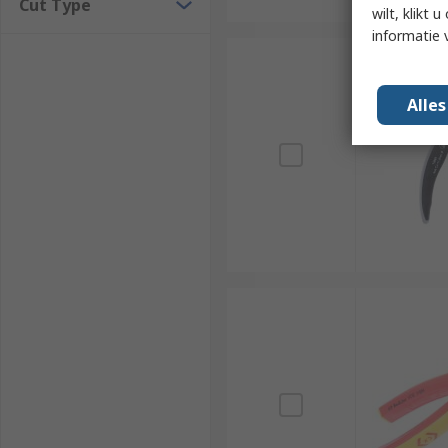
Cut Type
wilt, klikt
informatie 
Alle