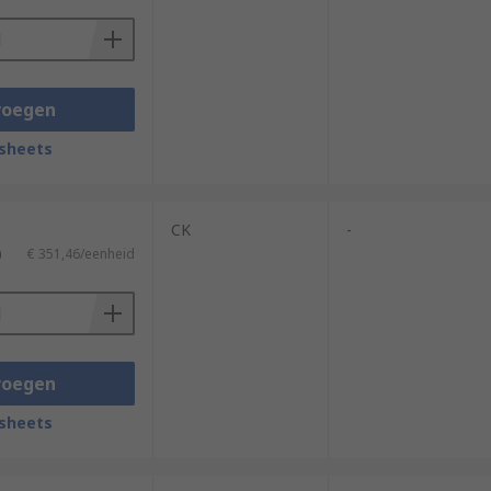
voegen
sheets
CK
-
)
€ 351,46/eenheid
voegen
sheets