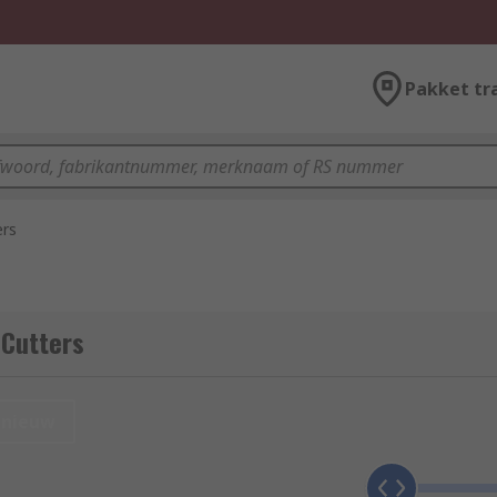
Pakket tr
ers
 Cutters
nieuw