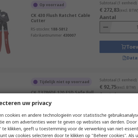
Subtotaal (1 eenheid)
Op voorraad
€ 272,83
(excl. BTW
CK 430 Flush Ratchet Cable
Aantal
Cutter
RS-stocknr.
188-5812
Fabrikantnummer
430007
Toe
Data
Subtotaal (1 eenheid)
Tijdelijk niet op voorraad
€ 92,75
(excl. BTW)
CK T3786DF 120 ESD Safe Full
Aantal
Flush Oblique Cutter
ecteren uw privacy
RS-stocknr.
275-5308
Fabrikantnummer
T3786DF 120
n cookies en andere technologieën voor statistische gebruiksanalys
tie en om advertenties weer te geven op websites van derden. Door 
Toe
 te klikken, geeft u toestemming voor de verwerking van niet-essent
Data
kunt uw cookies selecteren door te klikken op "Beheer cookies". Als u 