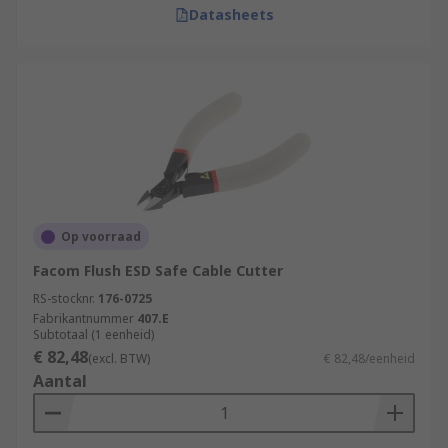
Datasheets
Op voorraad
Facom Flush ESD Safe Cable Cutter
RS-stocknr.
176-0725
Fabrikantnummer
407.E
Subtotaal (1 eenheid)
€ 82,48
(excl. BTW)
€ 82,48/eenheid
Aantal