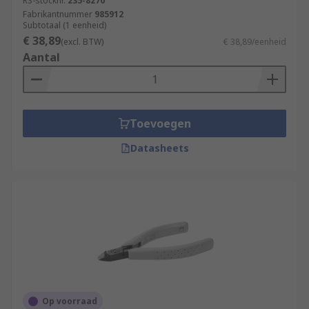
RS-stocknr.
235-8270
Fabrikantnummer
985912
Subtotaal (1 eenheid)
€ 38,89
(excl. BTW)
€ 38,89/eenheid
Aantal
Toevoegen
Datasheets
Op voorraad