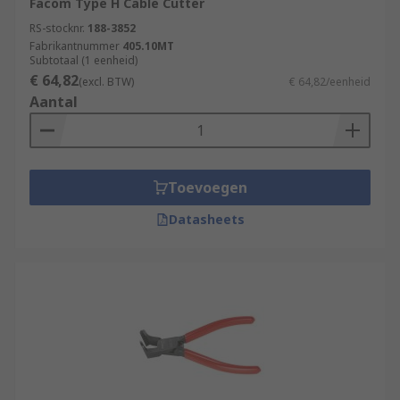
Facom Type H Cable Cutter
RS-stocknr.
188-3852
Fabrikantnummer
405.10MT
Subtotaal (1 eenheid)
€ 64,82
(excl. BTW)
€ 64,82/eenheid
Aantal
Toevoegen
Datasheets