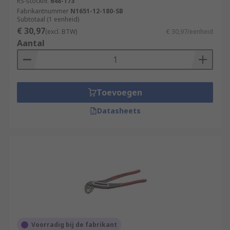
RS-stocknr.
648-173
Fabrikantnummer
N1651-12-180-SB
Subtotaal (1 eenheid)
€ 30,97
(excl. BTW)
€ 30,97/eenheid
Aantal
Toevoegen
Datasheets
Voorradig bij de fabrikant