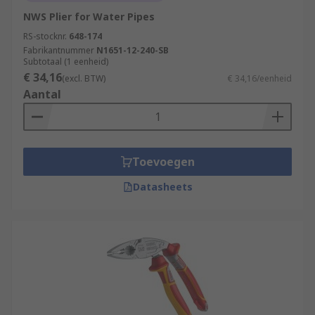
NWS Plier for Water Pipes
RS-stocknr.
648-174
Fabrikantnummer
N1651-12-240-SB
Subtotaal (1 eenheid)
€ 34,16
(excl. BTW)
€ 34,16/eenheid
Aantal
Toevoegen
Datasheets