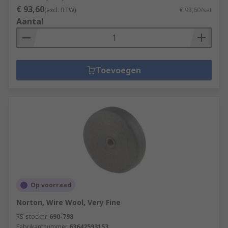
€ 93,60
(excl. BTW)
€ 93,60/set
Aantal
Toevoegen
Op voorraad
Norton, Wire Wool, Very Fine
RS-stocknr.
690-798
Fabrikantnummer
63642593153