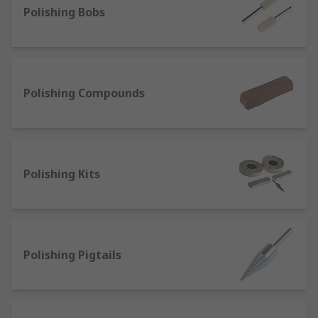
sharpening rods/sticks, or butcher steels,
Polishing Bobs
and your blade will usually appear sharper
after use.
Rasp sanders and abrasive files for
precision removal of surface materials.
Polishing Compounds
Whether you're looking to clean up plasterwork
or metals, produce an extra-fine finish on wooden
surfaces, or hone a blade to a perfect cutting
edge, we stock a range of quality sanding and
Polishing Kits
sharpening products to get the job done right.
Polishing Pigtails