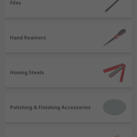
Files
wood, plastic, ceramics or metal.
Wire wool and finishing rolls - steel wool
pads and aluminium oxide rolls are flexible
and easy to cut to size for prep work,
blending, cleaning, sanding and varnishing.
Hand Reamers
Polishing bobs, mops and pigtails -
polishing or buffing bobs and mops are
made from compressed wool felt, cotton or
sisal, and designed to work with rotary
Honing Steels
polishers, grinders or drills.
Sanding blocks and sponges are a popular
steel wool alternative for light-duty
cleaning, prep work and finishing on wood,
fibreglass, vinyl, plastic, concrete or ceramic.
Polishing & Finishing Accessories
Honing steels are used for balancing, rather
than sharpening, worn blades - although
they're also known as sharpening steels,