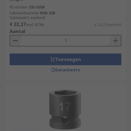
RS-stocknr.
235-0358
Fabrikantnummer
NSD.32B
Subtotaal (1 eenheid)
€ 32,27
(excl. BTW)
€ 32,27/eenheid
Aantal
Toevoegen
Datasheets