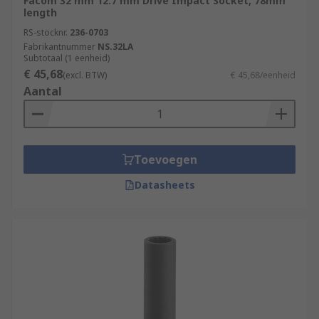
Facom 32 mm 12.7 mm Drive Impact Socket, 78mm
length
RS-stocknr.
236-0703
Fabrikantnummer
NS.32LA
Subtotaal (1 eenheid)
€ 45,68
(excl. BTW)
€ 45,68/eenheid
Aantal
Toevoegen
Datasheets