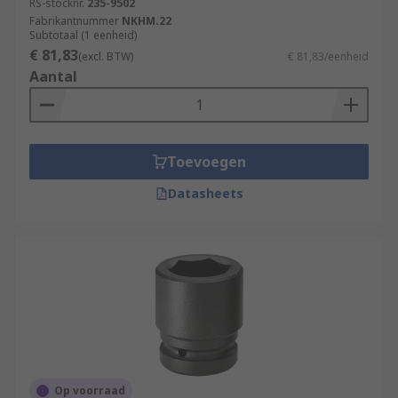
RS-stocknr.
235-9502
Fabrikantnummer
NKHM.22
Subtotaal (1 eenheid)
€ 81,83
(excl. BTW)
€ 81,83/eenheid
Aantal
Toevoegen
Datasheets
Op voorraad