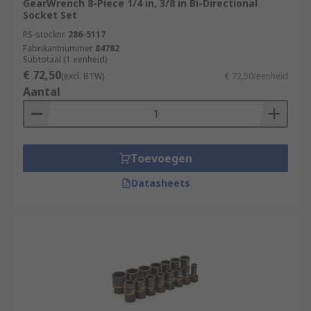
GearWrench 8-Piece 1/4 in, 3/8 in Bi-Directional
Socket Set
RS-stocknr.
286-5117
Fabrikantnummer
84782
Subtotaal (1 eenheid)
€ 72,50
(excl. BTW)
€ 72,50/eenheid
Aantal
Toevoegen
Datasheets