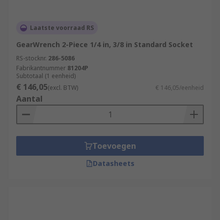
Laatste voorraad RS
GearWrench 2-Piece 1/4 in, 3/8 in Standard Socket
RS-stocknr.
286-5086
Fabrikantnummer
81204P
Subtotaal (1 eenheid)
€ 146,05
(excl. BTW)
€ 146,05/eenheid
Aantal
Toevoegen
Datasheets