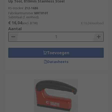
Up Tool, 810mm Stainless Steel
RS-stocknr.
212-1686
Fabrikantnummer
MRT810T
Subtotaal (1 eenheid)
€ 16,04
(excl. BTW)
€ 16,04/eenheid
Aantal
Toevoegen
Datasheets