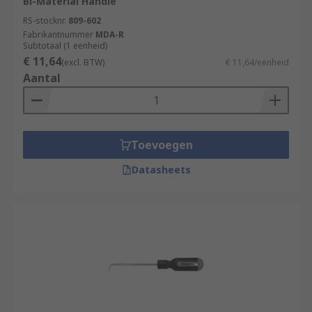
Bi-Material Handle
RS-stocknr.
809-602
Fabrikantnummer
MDA-R
Subtotaal (1 eenheid)
€ 11,64
(excl. BTW)
€ 11,64/eenheid
Aantal
Toevoegen
Datasheets