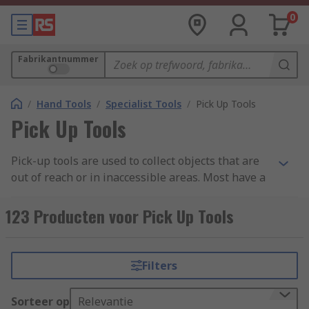
0
Fabrikantnummer
/
Hand Tools
/
Specialist Tools
/
Pick Up Tools
Pick Up Tools
Pick-up tools are used to collect objects that are
out of reach or in inaccessible areas. Most have a
magnetic end to pick up magnetic materials,
while others have clawed ends to pick up non-
123 Producten voor Pick Up Tools
magnetic pieces. Most pick-up tools have a strong
neodymium magnet on the end, which attracts
ferromagnetic materials. When aimed at the
Filters
intended object, the magnet will attract it to the
pick-up tool. The object can then be pulled into
Sorteer op
Relevantie