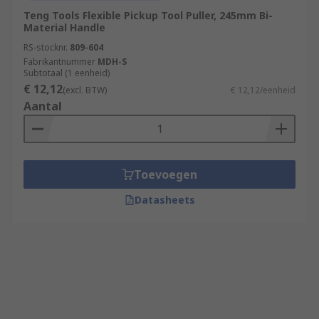
Teng Tools Flexible Pickup Tool Puller, 245mm Bi-
Material Handle
RS-stocknr.
809-604
Fabrikantnummer
MDH-S
Subtotaal (1 eenheid)
€ 12,12
(excl. BTW)
€ 12,12/eenheid
Aantal
Toevoegen
Datasheets