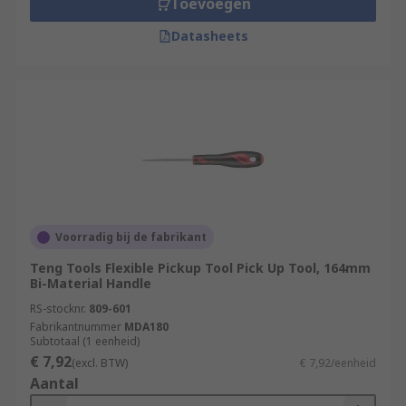
Toevoegen
360°. Large pick up tools - the large pick-up tool
is used to pick up numerous small items at a time
Datasheets
from the floor.
Voorradig bij de fabrikant
Teng Tools Flexible Pickup Tool Pick Up Tool, 164mm
Bi-Material Handle
RS-stocknr.
809-601
Fabrikantnummer
MDA180
Subtotaal (1 eenheid)
€ 7,92
(excl. BTW)
€ 7,92/eenheid
Aantal