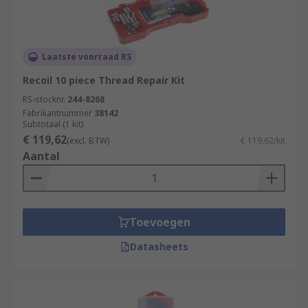
Laatste voorraad RS
Recoil 10 piece Thread Repair Kit
RS-stocknr.
244-8268
Fabrikantnummer
38142
Subtotaal (1 kit)
€ 119,62
(excl. BTW)
€ 119,62/kit
Aantal
Toevoegen
Datasheets