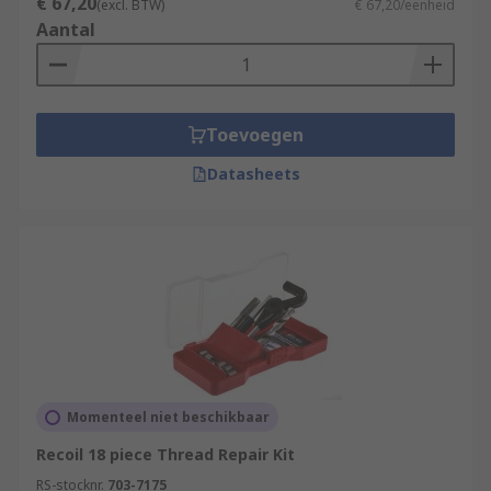
€ 67,20
(excl. BTW)
€ 67,20/eenheid
Aantal
Toevoegen
Datasheets
Momenteel niet beschikbaar
Recoil 18 piece Thread Repair Kit
RS-stocknr.
703-7175