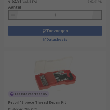
€ 62,91
(excl. BTW)
€ 62,91/kit
Aantal
Toevoegen
Datasheets
Laatste voorraad RS
Recoil 13 piece Thread Repair Kit
RS-stocknr.
703-7179