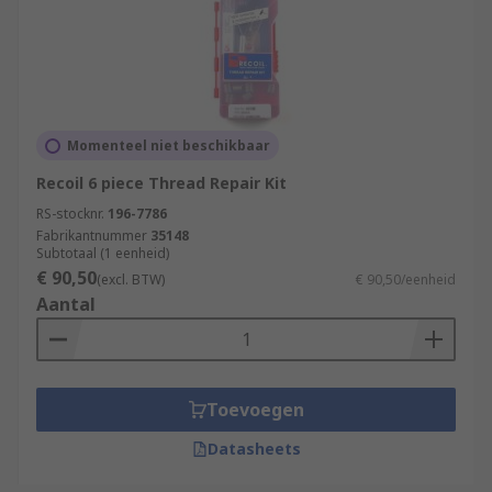
Momenteel niet beschikbaar
Recoil 6 piece Thread Repair Kit
RS-stocknr.
196-7786
Fabrikantnummer
35148
Subtotaal (1 eenheid)
€ 90,50
(excl. BTW)
€ 90,50/eenheid
Aantal
Toevoegen
Datasheets