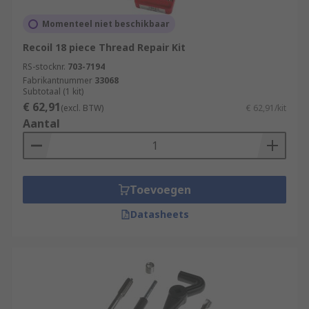
Momenteel niet beschikbaar
Recoil 18 piece Thread Repair Kit
RS-stocknr.
703-7194
Fabrikantnummer
33068
Subtotaal (1 kit)
€ 62,91
(excl. BTW)
€ 62,91/kit
Aantal
Toevoegen
Datasheets