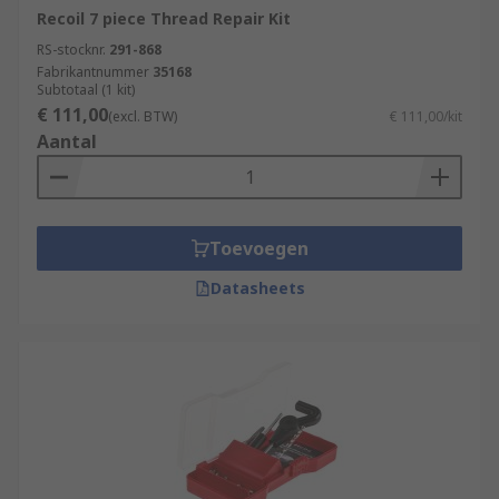
Recoil 7 piece Thread Repair Kit
RS-stocknr.
291-868
Fabrikantnummer
35168
Subtotaal (1 kit)
€ 111,00
(excl. BTW)
€ 111,00/kit
Aantal
Toevoegen
Datasheets