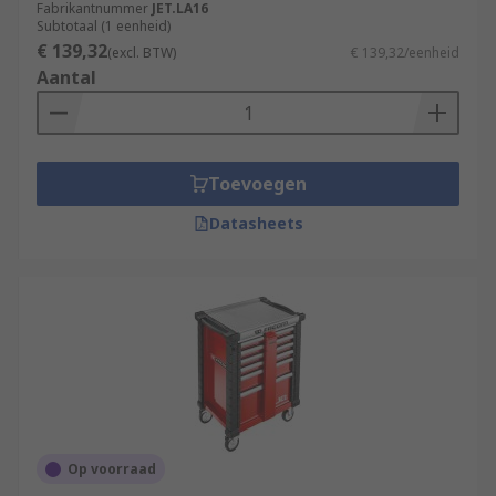
Fabrikantnummer
JET.LA16
Subtotaal (1 eenheid)
€ 139,32
(excl. BTW)
€ 139,32/eenheid
Aantal
Toevoegen
Datasheets
Op voorraad