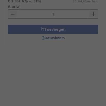
€ 1.361,67
(excl. BTW)
€ 1.361,67/eenheid
Aantal
Toevoegen
Datasheets