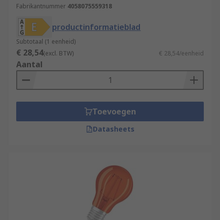
Fabrikantnummer
4058075559318
productinformatieblad
Subtotaal (1 eenheid)
€ 28,54
(excl. BTW)
€ 28,54/eenheid
Aantal
Toevoegen
Datasheets