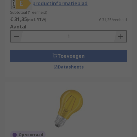
productinformatieblad
Subtotaal (1 eenheid)
€ 31,35
(excl. BTW)
€ 31,35/eenheid
Aantal
Toevoegen
Datasheets
Op voorraad