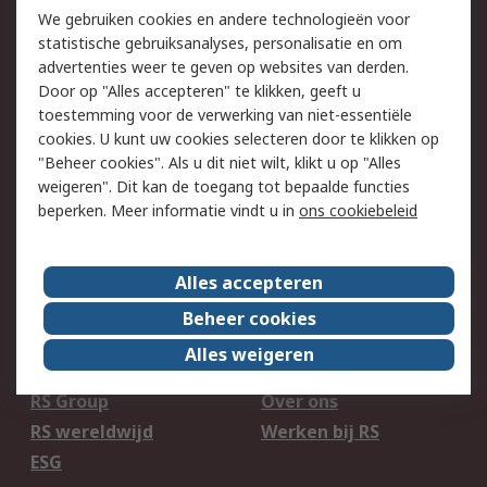
We gebruiken cookies en andere technologieën voor
750.000 producten
2.500 merken
statistische gebruiksanalyses, personalisatie en om
Bestellen
Inkoopoplossingen
advertenties weer te geven op websites van derden.
Retouren
Door op "Alles accepteren" te klikken, geeft u
Technisch advies
toestemming voor de verwerking van niet-essentiële
Track & Trace
cookies. U kunt uw cookies selecteren door te klikken op
"Beheer cookies". Als u dit niet wilt, klikt u op "Alles
Wettelijk
weigeren". Dit kan de toegang tot bepaalde functies
beperken. Meer informatie vindt u in
ons cookiebeleid
Cookiebeleid
Email veiligheid
Privacybeleid
Websitevoorwaarden
Algemene
Alles accepteren
verkoopvoorwaarden
Beheer cookies
Alles weigeren
Over RS
RS Group
Over ons
RS wereldwijd
Werken bij RS
ESG