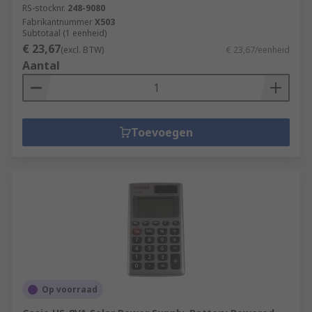
RS-stocknr.
248-9080
Fabrikantnummer
X503
Subtotaal (1 eenheid)
€ 23,67
(excl. BTW)
€ 23,67/eenheid
Aantal
Toevoegen
Op voorraad