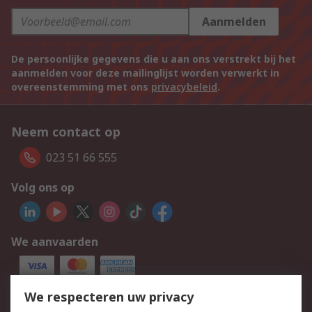
Aanmelden
De persoonlijke gegevens die u aan ons verstrekt bij het
aanmelden voor deze mailinglijst worden verwerkt in
overeenstemming met ons
privacybeleid
.
Neem contact op
023 51 66 555
Volg ons op
We aanvaarden
We respecteren uw privacy
Services