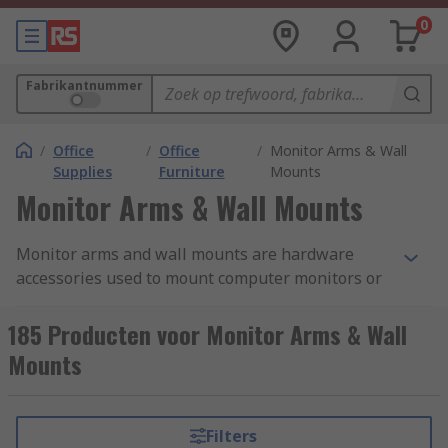
0
Fabrikantnummer
/
Office
/
Office
/
Monitor Arms & Wall
Supplies
Furniture
Mounts
Monitor Arms & Wall Mounts
Monitor arms and wall mounts are hardware
accessories used to mount computer monitors or
displays securely on a desk or wall, respectively.
They provide flexibility and ergonomic benefits
185 Producten voor Monitor Arms & Wall
by allowing users to adjust the position, height,
Mounts
and angle of their monitors for optimal viewing
and comfort.
Filters
Monitor Arms