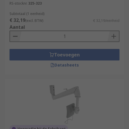
RS-stocknr.
325-323
Subtotaal (1 eenheid)
€ 32,19
(excl. BTW)
€ 32,19/eenheid
Aantal
Toevoegen
Datasheets
Voorradig bij de fabrikant