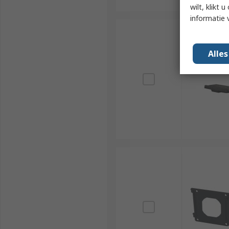
wilt, klikt
informatie 
Alle