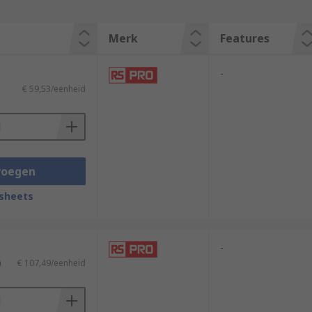
Merk
Features
-
€ 59,53/eenheid
voegen
sheets
-
)
€ 107,49/eenheid