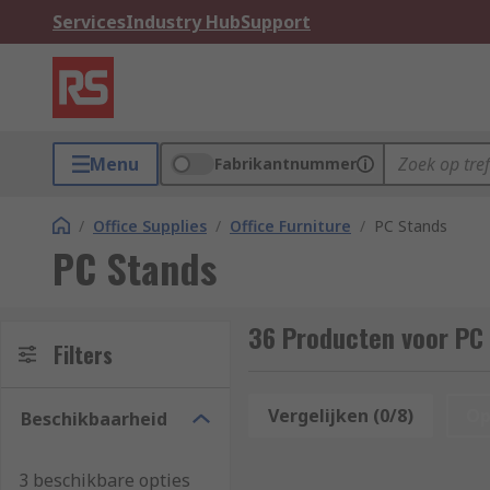
Services
Industry Hub
Support
Menu
Fabrikantnummer
/
Office Supplies
/
Office Furniture
/
PC Stands
PC Stands
36 Producten voor PC
Filters
Vergelijken (0/8)
Op
Beschikbaarheid
3 beschikbare opties