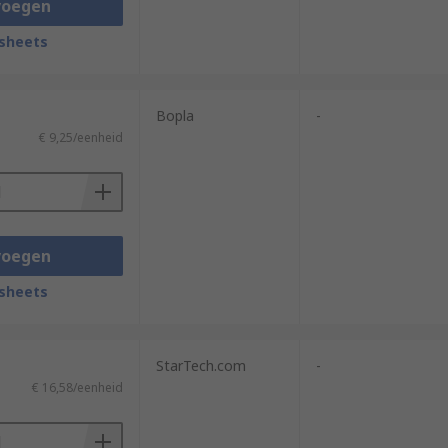
voegen
sheets
Bopla
-
€ 9,25/eenheid
voegen
sheets
StarTech.com
-
€ 16,58/eenheid