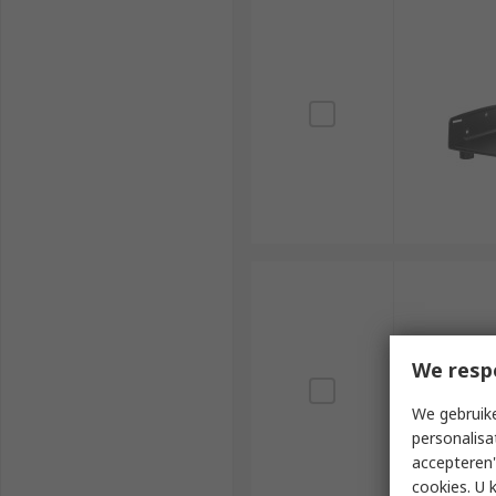
We resp
We gebruike
personalisa
accepteren"
cookies. U 