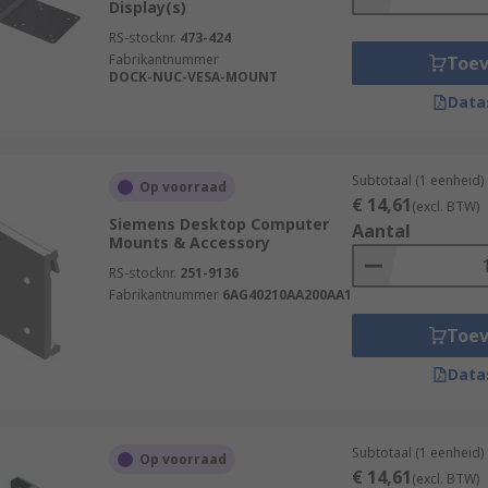
Display(s)
RS-stocknr.
473-424
Fabrikantnummer
Toe
DOCK-NUC-VESA-MOUNT
Data
Subtotaal (1 eenheid)
Op voorraad
€ 14,61
(excl. BTW)
Siemens Desktop Computer
Aantal
Mounts & Accessory
RS-stocknr.
251-9136
Fabrikantnummer
6AG40210AA200AA1
Toe
Data
Subtotaal (1 eenheid)
Op voorraad
€ 14,61
(excl. BTW)