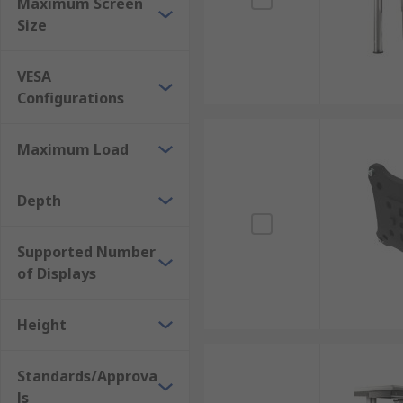
Maximum Screen
Size
VESA
Configurations
Maximum Load
Depth
Supported Number
of Displays
Height
Standards/Approva
ls