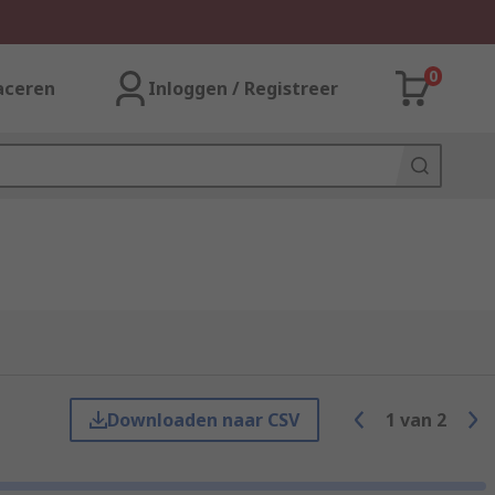
0
aceren
Inloggen / Registreer
Downloaden naar CSV
1
van
2