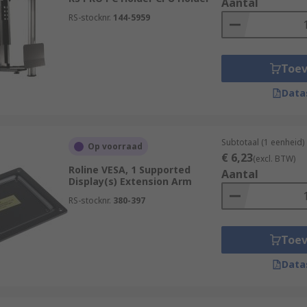
Aantal
RS-stocknr.
144-5959
Toe
Data
Subtotaal (1 eenheid)
Op voorraad
€ 6,23
(excl. BTW)
Roline VESA, 1 Supported
Aantal
Display(s) Extension Arm
RS-stocknr.
380-397
Toe
Data