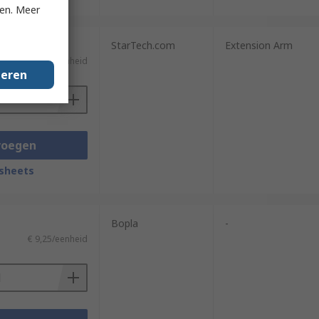
ken. Meer
StarTech.com
Extension Arm
)
€ 669,13/eenheid
geren
voegen
sheets
Bopla
-
€ 9,25/eenheid