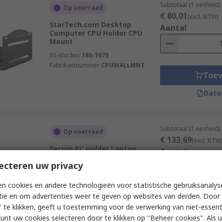
Subtotaal (1 eenheid)
Op voorraad
€ 80,01
(excl. BTW)
StarTech.com Desktop
Aantal
Computer CPU Holder CPU
Mount
RS-stocknr.
186-1675
Fabrikantnummer
CPUWALLMNT
Toe
Data
Subtotaal (1 eenheid)
Op voorraad
€ 133,69
(excl. BTW
Facom PC Holder Laptop
Aantal
Stand, Max 270 mm Monitor, 1
ecteren uw privacy
Supported Display(s)
Extension Arm
n cookies en andere technologieën voor statistische gebruiksanalys
RS-stocknr.
255-6104
tie en om advertenties weer te geven op websites van derden. Door 
Fabrikantnummer
JET.WA3PF
Toe
 te klikken, geeft u toestemming voor de verwerking van niet-essent
Data
kunt uw cookies selecteren door te klikken op "Beheer cookies". Als u 