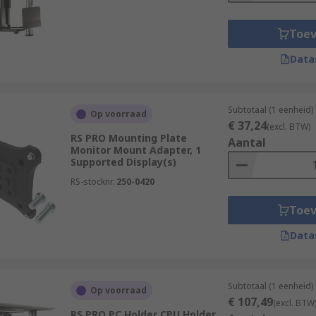
Toe
Data
Subtotaal (1 eenheid)
Op voorraad
€ 37,24
(excl. BTW)
RS PRO Mounting Plate
Aantal
Monitor Mount Adapter, 1
Supported Display(s)
RS-stocknr.
250-0420
Toe
Data
Subtotaal (1 eenheid)
Op voorraad
€ 107,49
(excl. BTW
RS PRO PC Holder CPU Holder