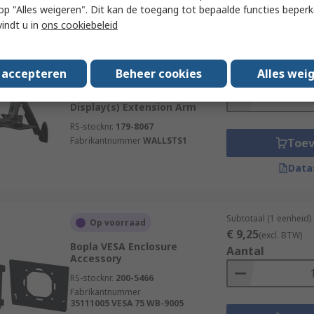
 u op "Alles weigeren". Dit kan de toegang tot bepaalde functies beper
vindt u in
ons cookiebeleid
Subtotaal (1 eenheid)
Op voorraad
€ 669,13
(excl. BTW
StarTech.com PC Stand Wall
s accepteren
Beheer cookies
Alles wei
Aantal
Mount Sit-Stand Desk, Max 24
in Monitor, 1 Supported
Display(s) Extension Arm
RS-stocknr.
179-8067
Fabrikantnummer
WALLSTS1
Toe
Data
Subtotaal (1 eenheid)
Op voorraad
€ 9,25
(excl. BTW)
Bopla VESA Enclosure
Aantal
Accessory
RS-stocknr.
200-5466
Fabrikantnummer
35111005 VESA 75 WB-9005