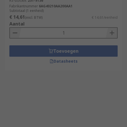
RS-stocknr.
251-9136
Fabrikantnummer
6AG40210AA200AA1
Subtotaal (1 eenheid)
€ 14,61
(excl. BTW)
€ 14,61/eenheid
Aantal
Toevoegen
Datasheets