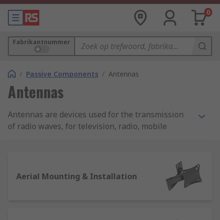
0
Fabrikantnummer
/
Passive Components
/
Antennas
Antennas
Antennas are devices used for the transmission
of radio waves, for television, radio, mobile
phones and other equipment. RS offer a great
range of products that can be used for a wide
range of applications.
Aerial Mounting & Installation
GPS Antennas
GPS antennas can receive and/ or expand the
distance of RF (radio frequency) signals from GPS