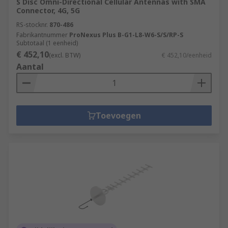
S Disc Omni-Directional Cellular Antennas with SMA
Connector, 4G, 5G
RS-stocknr.
870-486
Fabrikantnummer
ProNexus Plus B-G1-L8-W6-S/S/RP-S
Subtotaal (1 eenheid)
€ 452,10
(excl. BTW)
€ 452,10/eenheid
Aantal
Toevoegen