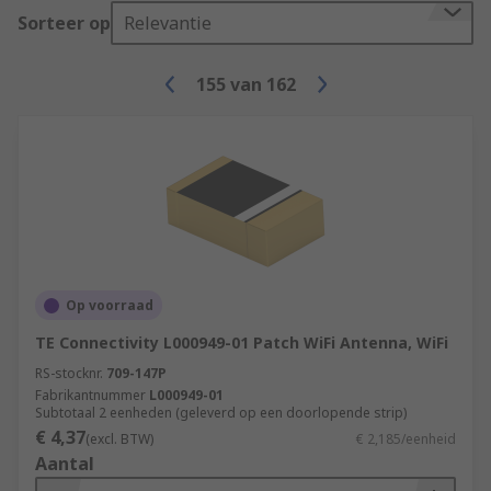
Telemetry Antennas
Sorteer op
Relevantie
Used to record and transmit data from remote
155
van
162
sources back to IT systems. Telemetry antennas
are used along with transmitters and receivers in
a wide range of applications across many
industries.
WiFi Antennas
These antennas are designed to pick up the
wireless network radio transmissions that are
Op voorraad
broadcast from devices including mobile phones,
TE Connectivity L000949-01 Patch WiFi Antenna, WiFi
laptops and routers. WiFi antennas are used for
RS-stocknr.
709-147P
the enhancement of signals and can give you
Fabrikantnummer
L000949-01
better range and performance.
Subtotaal 2 eenheden (geleverd op een doorlopende strip)
€ 4,37
(excl. BTW)
€ 2,185/eenheid
Aantal