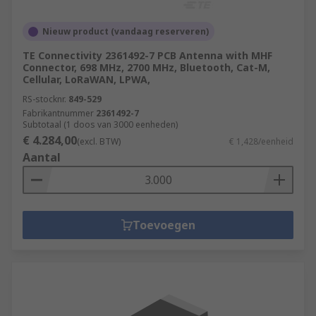
Nieuw product (vandaag reserveren)
TE Connectivity 2361492-7 PCB Antenna with MHF
Connector, 698 MHz, 2700 MHz, Bluetooth, Cat-M,
Cellular, LoRaWAN, LPWA,
RS-stocknr.
849-529
Fabrikantnummer
2361492-7
Subtotaal (1 doos van 3000 eenheden)
€ 4.284,00
(excl. BTW)
€ 1,428/eenheid
Aantal
Toevoegen