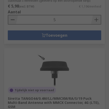
Subtotaal 5 eenheden (geleverd op een doorlopende strip)
€ 5,98
(excl. BTW)
€ 1,196/eenheid
Aantal
Toevoegen
Tijdelijk niet op voorraad
Siretta TANGO44/0.4M/LL/MMCXM/RA/S/19 Puck
Multi-Band Antenna with MMCX Connector, 4G (LTE),
GSM