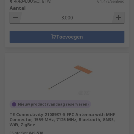
€ 4.434,00
(excl. BTW)
€ 1,478/eenheid
Aantal
Toevoegen
Nieuw product (vandaag reserveren)
TE Connectivity 2108937-5 FPC Antenna with MHF
Connector, 1559 MHz, 7125 MHz, Bluetooth, GNSS,
WiFi, ZigBee
RS-stocknr.
849-538