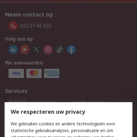
Neem contact op
023 51 66 555
Volg ons op
We aanvaarden
Services
750.000 producten
2.500 merken
Bestellen
Inkoopoplossingen
We respecteren uw privacy
Retouren
Technisch advies
We gebruiken cookies en andere technologieën voor
Track & Trace
statistische gebruiksanalyses, personalisatie en om