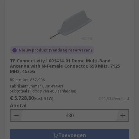
Nieuw product (vandaag reserveren)
TE Connectivity L001414-01 Dome Multi-Band
Antenna with N-Female Connector, 698 MHz, 7125
MHz, 4G/5G
RS-stocknr.
857-906
Fabrikantnummer
L001414-01
Subtotaal (1 doos van 480 eenheden)
€ 5.728,80
(excl. BTW)
€ 11,935/eenheid
Aantal
Toevoegen