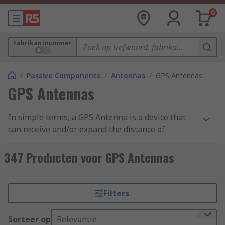
0
Fabrikantnummer
/
Passive Components
/
Antennas
/
GPS Antennas
GPS Antennas
In simple terms, a GPS Antenna is a device that
can receive and/or expand the distance of
radiofrequency (RF) signals which come from
distant GPS satellites. These GPS Antennas
347 Producten voor GPS Antennas
cleverly convert RF signals into electronic signals
so they can be picked up by and used by GPS
Receivers.
Filters
Here at RS we stock a wide range of GPS
Sorteer op
Relevantie
Antennas that are manufactured by market-