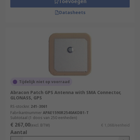
Toevoegen
signal, then an External GPS Antenna
should be used.
Datasheets
Passive Antennas
will acquire GPS signals,
then send them to GPS navigation units.
Active Antennas
come with powerful
amplifiers that permit them to pick signals
from longer distances. In fact, the signals
received by these amplified antennas are
much stronger than the GPS device.
Tijdelijk niet op voorraad
Abracon Patch GPS Antenna with SMA Connector,
GLONASS, GPS
RS-stocknr.
241-3061
Fabrikantnummer
APAE1590R2540AKDB1-T
Subtotaal (1 doos van 250 eenheden)
€ 267,00
(excl. BTW)
€ 1,068/eenheid
Aantal