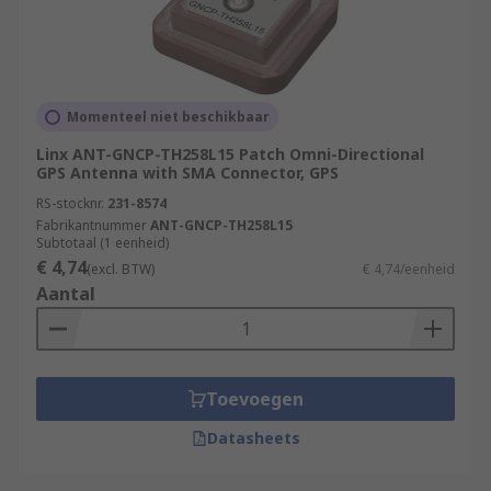
Momenteel niet beschikbaar
Linx ANT-GNCP-TH258L15 Patch Omni-Directional
GPS Antenna with SMA Connector, GPS
RS-stocknr.
231-8574
Fabrikantnummer
ANT-GNCP-TH258L15
Subtotaal (1 eenheid)
€ 4,74
(excl. BTW)
€ 4,74/eenheid
Aantal
Toevoegen
Datasheets