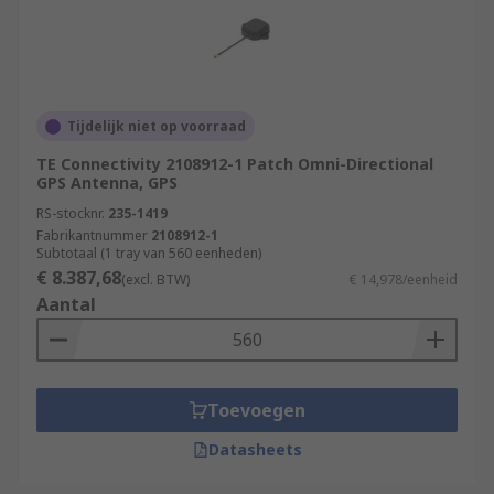
Tijdelijk niet op voorraad
TE Connectivity 2108912-1 Patch Omni-Directional
GPS Antenna, GPS
RS-stocknr.
235-1419
Fabrikantnummer
2108912-1
Subtotaal (1 tray van 560 eenheden)
€ 8.387,68
(excl. BTW)
€ 14,978/eenheid
Aantal
Toevoegen
Datasheets