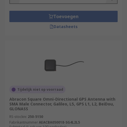
Toevoegen
Datasheets
Tijdelijk niet op voorraad
Abracon Square Omni-Directional GPS Antenna with
SMA Male Connector, Galileo, L5, GPS L1, L2, BeiDou,
GLONASS
RS-stocknr.
250-5150
Fabrikantnummer
AEACBA050018-SG4L2L5
Subtotaal (1 zak van 100 eenheden)