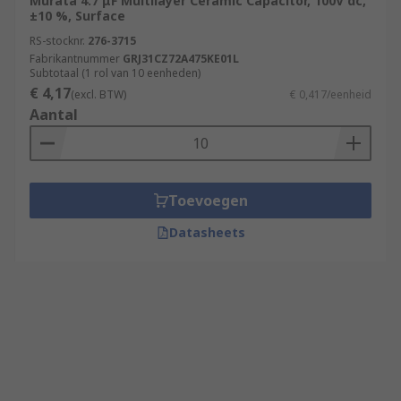
Murata 4.7 μF Multilayer Ceramic Capacitor, 100V dc,
±10 %, Surface
RS-stocknr.
276-3715
Fabrikantnummer
GRJ31CZ72A475KE01L
Subtotaal (1 rol van 10 eenheden)
€ 4,17
(excl. BTW)
€ 0,417/eenheid
Aantal
Toevoegen
Datasheets