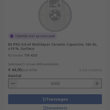
Tijdelijk niet op voorraad
RS PRO 6.8 nF Multilayer Ceramic Capacitor, 16V dc,
±10 %, Surface
RS-stocknr.
770-4232
Subtotaal (1 rol van 4000 eenheden)
€ 44,00
(excl. BTW)
€ 0,011/eenheid
Aantal
Toevoegen
Datasheets