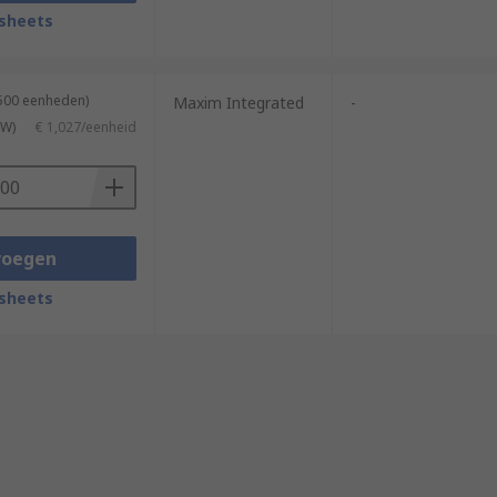
sheets
2500 eenheden)
Maxim Integrated
-
TW)
€ 1,027/eenheid
voegen
sheets