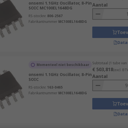
onsemi 1.1GHz Oscillator, 8-Pin
Aantal
SOIC MC100EL1648DG
re selecting the VCO are:
RS-stocknr.
806-2567
Fabrikantnummer
MC100EL1648DG
m tunable oscillation frequency (MHz)
Toe
the VCO (dbm)
Data
 device to tune and set the desired oscillation frequency (V)
he oscillation frequency with different voltages applied to 
t operation (V)
Subtotaal (1 tube van
Momenteel niet beschikbaar
€ 503,818
(excl. BT
oad variation (MHz/V)
onsemi 1.1GHz Oscillator, 8-Pin
Aantal
SOIC
ariation in the supply voltage (MHz/V)
RS-stocknr.
163-0465
m the VCO (dBc/Hz)
Fabrikantnummer
MC100EL1648DG
Toe
Data