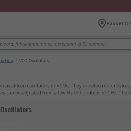
Pakket tr
onators
/
VCO Oscillators
 as silicon oscillators or VCOs. They are electronic devices
cies can be adjusted from a few Hz to hundreds of GHz. The 
 to the control input. Voltage Controlled Oscillators are a
Oscillators
nieuw