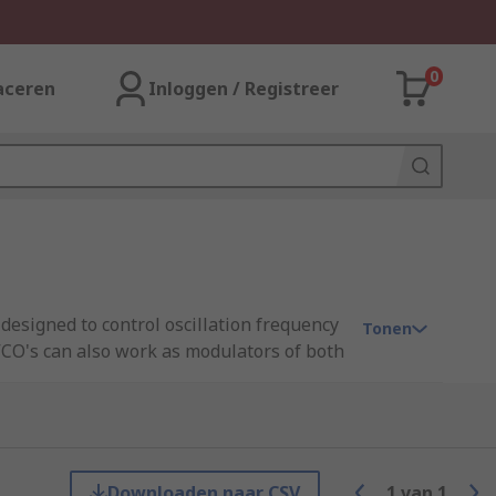
0
aceren
Inloggen / Registreer
 designed to control oscillation frequency
Tonen
VCO's can also work as modulators of both
lso commonly used as an integral part of
Downloaden naar CSV
1
van
1