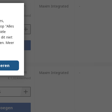
 (geleverd op een
Maxim Integrated
-
€ 1,024/eenheid
es,
op "Alles
iële
dit niet
ken. Meer
voegen
sheets
geren
ng van 5 eenheden)
Maxim Integrated
-
€ 1,024/eenheid
voegen