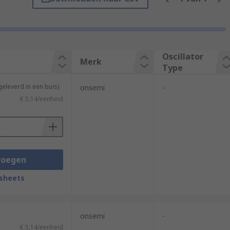
Oscillator
Merk
Type
geleverd in een buis)
onsemi
-
€ 5,14/eenheid
voegen
sheets
onsemi
-
€ 5,14/eenheid