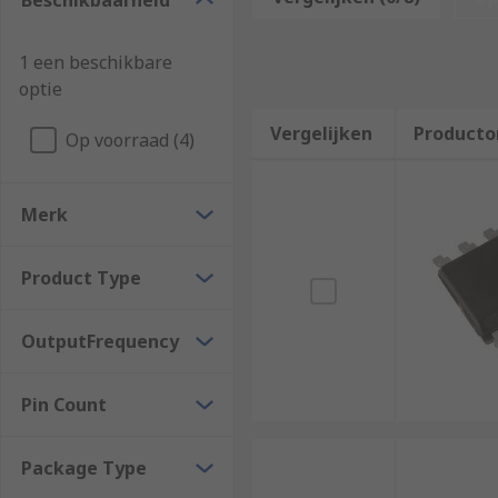
Beschikbaarheid
Voltage Controlled Oscillators can be categorized int
1 een beschikbare
Linear / Harmonic Oscillator
- this type of oscillat
optie
Relaxation Oscillator
- This type of VCO is able to
Vergelijken
Producto
Op voorraad (4)
What are the voltage-controlled oscillators u
Merk
There are several typical applications of VCOs and th
Function Generators
Product Type
Phase-Locked Loops
Tone Generators
OutputFrequency
Clock Generators
Pin Count
Electronic Jamming Equipment
Frequency Synthesizers
Package Type
How to choose the right VCO?