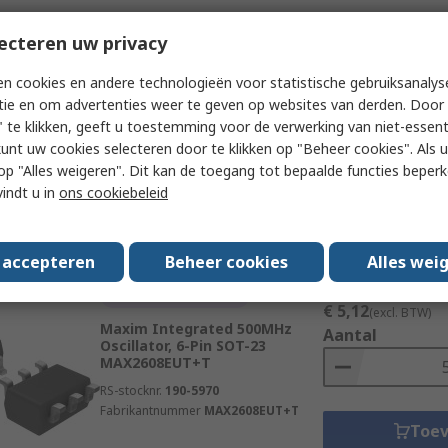
Subtotaal 5 eenheden
Wordt opgeheven
doorlopende strip)
ecteren uw privacy
€ 5,12
Maxim Integrated 500MHz
(excl. BTW)
Oscillator, 6-Pin SOT-23
n cookies en andere technologieën voor statistische gebruiksanalys
Aantal
tie en om advertenties weer te geven op websites van derden. Door 
RS-stocknr.
190-5970P
 te klikken, geeft u toestemming voor de verwerking van niet-essent
Fabrikantnummer
MAX2608EUT+T
kunt uw cookies selecteren door te klikken op "Beheer cookies". Als u 
 u op "Alles weigeren". Dit kan de toegang tot bepaalde functies beper
Toe
vindt u in
ons cookiebeleid
Data
s accepteren
Beheer cookies
Alles wei
Subtotaal (1 verpakki
Wordt opgeheven
€ 5,12
(excl. BTW)
Maxim Integrated 500MHz
Aantal
Oscillator, 6-Pin SOT-23
MAX2608EUT+T
RS-stocknr.
190-5970
Fabrikantnummer
MAX2608EUT+T
Toe