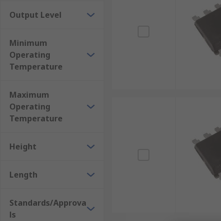
Output Level
Some key parameters that need to be considered befo
Minimum
The Frequency Range - the minimum and maximu
Operating
Output Power - The output power produced by 
Temperature
Tuning Voltage - the voltage level applied to the
Tunning Sensitivity - the level of variation of t
Maximum
Operating
Supply Voltage - a DC Voltage required to correc
Temperature
Pulling - drift in the output frequency due to l
Pushing - drift in the output frequency due to v
Height
Phase Noise - a clarity of the output signal fro
Length
Standards/Approva
ls