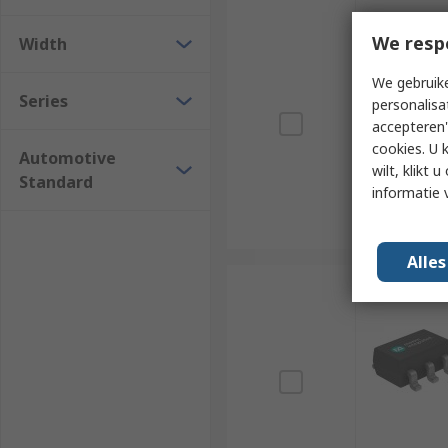
We resp
Width
We gebruike
Series
personalisa
accepteren"
cookies. U 
Automotive
wilt, klikt
Standard
informatie 
Alle