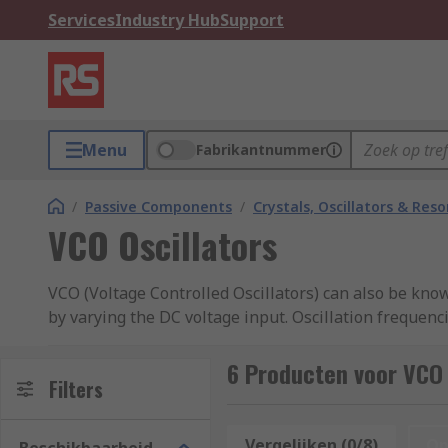
Services
Industry Hub
Support
Menu
Fabrikantnummer
/
Passive Components
/
Crystals, Oscillators & Res
VCO Oscillators
VCO (Voltage Controlled Oscillators) can also be known
by varying the DC voltage input. Oscillation frequen
frequency and phase by delivering a modulating signal
the phase-locked loop.
6 Producten voor VCO 
Filters
What are the types of VCO Oscillators?
Vergelijken (0/8)
Op