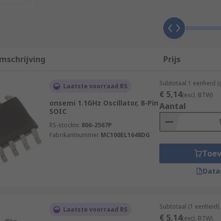
o 2 types according to the type of waveform generated:
or generates a sinusoidal type of waveform.
 generate a triangular waveform or a sawtooth waveform.
mschrijving
Prijs
sed for?
Subtotaal 1 eenheid (
Laatste voorraad RS
€ 5,14
(excl. BTW)
ey are:
onsemi 1.1GHz Oscillator, 8-Pin
Aantal
SOIC
RS-stocknr.
806-2567P
Fabrikantnummer
MC100EL1648DG
Toe
Data
Subtotaal (1 eenheid)
Laatste voorraad RS
€ 5,14
(excl. BTW)