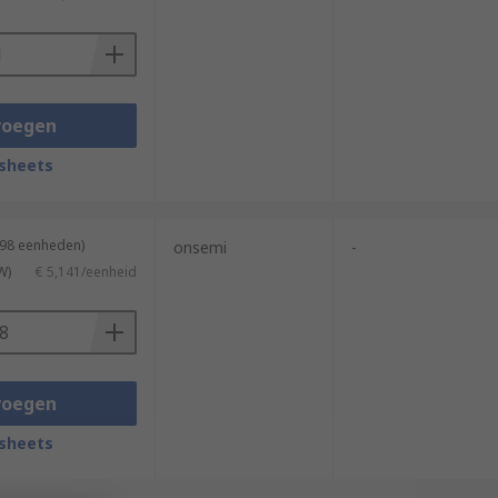
voegen
sheets
the VCO (MHz/V)
 98 eenheden)
onsemi
-
W)
€ 5,141/eenheid
voegen
sheets