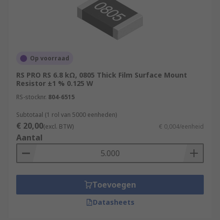
The main difference being that the thick film
resistors have a paste fired on to the
manufacturers chosen substrate. Thin film
resistors as the name suggests has an extremely
thin metal film that is generally vacuum
Op voorraad
deposited on to the manufacturers chosen
substrate.
RS PRO RS 6.8 kΩ, 0805 Thick Film Surface Mount
Resistor ±1 % 0.125 W
RS-stocknr.
804-6515
Subtotaal (1 rol van 5000 eenheden)
€ 20,00
(excl. BTW)
€ 0,004/eenheid
Aantal
Toevoegen
Datasheets