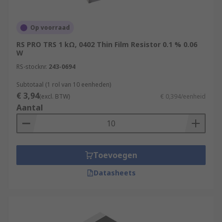
Op voorraad
RS PRO TRS 1 kΩ, 0402 Thin Film Resistor 0.1 % 0.06
W
RS-stocknr.
243-0694
Subtotaal (1 rol van 10 eenheden)
€ 3,94
(excl. BTW)
€ 0,394/eenheid
Aantal
Toevoegen
Datasheets