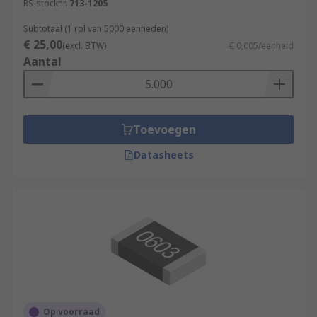
RS-stocknr.
713-1205
Subtotaal (1 rol van 5000 eenheden)
€ 25,00
(excl. BTW)
€ 0,005/eenheid
Aantal
Toevoegen
Datasheets
Op voorraad