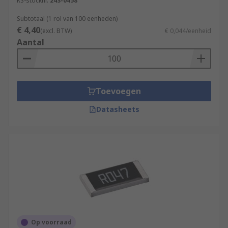
RS-stocknr.
243-0458
Subtotaal (1 rol van 100 eenheden)
€ 4,40
(excl. BTW)
€ 0,044/eenheid
Aantal
Toevoegen
Datasheets
Op voorraad