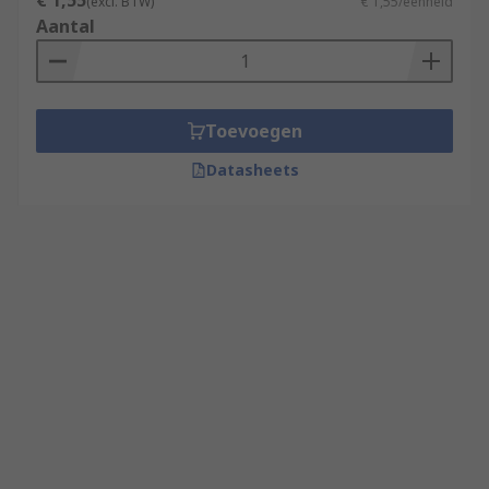
€ 1,55
(excl. BTW)
€ 1,55/eenheid
Aantal
Toevoegen
Datasheets