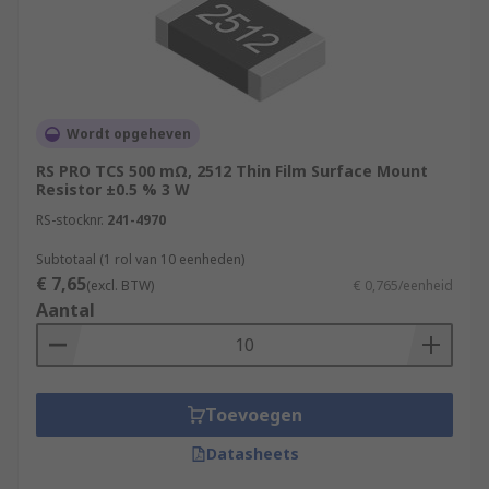
Wordt opgeheven
RS PRO TCS 500 mΩ, 2512 Thin Film Surface Mount
Resistor ±0.5 % 3 W
RS-stocknr.
241-4970
Subtotaal (1 rol van 10 eenheden)
€ 7,65
(excl. BTW)
€ 0,765/eenheid
Aantal
Toevoegen
Datasheets