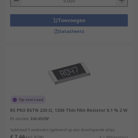
Toevoegen
Datasheets
Op voorraad
RS PRO RSTN 220 Ω, 1206 Thin Film Resistor 0.1 % 2 W
RS-stocknr.
243-0525P
Subtotaal 5 eenheden (geleverd op een doorlopende strip)
€ 7,44
(excl. BTW)
€ 1,488/eenheid