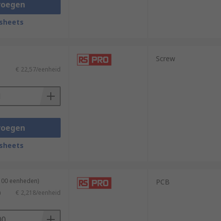
voegen
sheets
Screw
€ 22,57/eenheid
voegen
sheets
 100 eenheden)
PCB
)
€ 2,218/eenheid