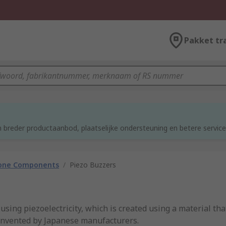
Pakket tr
d
 breder productaanbod, plaatselijke ondersteuning en betere service
hone Components
/
Piezo Buzzers
using piezoelectricity, which is created using a material th
 invented by Japanese manufacturers.