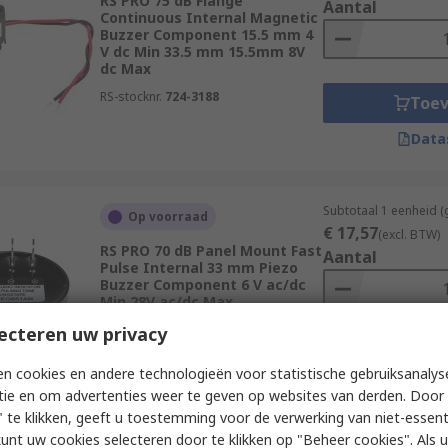
RS PRO 75 dB Flange
Aantal
Continuous Internal Magnetic
Buzzer Component 15.5 mm 4
V dc Min 33.5 mm 15.5mm 8V
dc Max
RS-stocknr.
724-3188
Toe
Data
Subtotaal 1 eenheid (
Op voorraad
€ 17,57
(excl. BTW)
RS PRO 70 dB Panel Mount Fast
Aantal
Pulse Internal 33 mm Piezo
Buzzer Component 6 V ac/dc
Min 28V ac/dc Max
RS-stocknr.
535-8461P
ecteren uw privacy
Toe
n cookies en andere technologieën voor statistische gebruiksanalys
Data
tie en om advertenties weer te geven op websites van derden. Door 
 te klikken, geeft u toestemming voor de verwerking van niet-essent
kunt uw cookies selecteren door te klikken op "Beheer cookies". Als u 