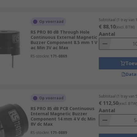
Subtotaal (1 tray van
Op voorraad
€ 88,10
(excl. BTW)
RS PRO 80 dB Through Hole
Aantal
Continuous External Magnetic
Buzzer Component 8.5 mm 1 V
ac Min 3V ac Max
RS-stocknr.
171-0869
Toe
Data
Subtotaal (1 tray van
Op voorraad
€ 112,50
(excl. BTW
RS PRO 85 dB PCB Continuous
Aantal
Internal Magnetic Buzzer
Component 14 mm 4 V dc Min
8V dc Max
RS-stocknr.
171-0889