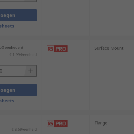
voegen
sheets
 50 eenheden)
Surface Mount
€ 1,994/eenheid
voegen
sheets
Flange
€ 8,69/eenheid