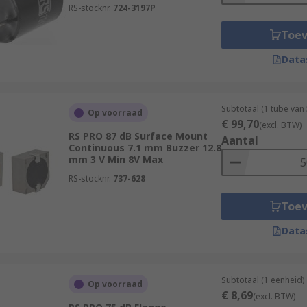
RS-stocknr.
724-3197P
Toe
Data
Subtotaal (1 tube van
Op voorraad
€ 99,70
(excl. BTW)
RS PRO 87 dB Surface Mount
Aantal
Continuous 7.1 mm Buzzer 12.8
mm 3 V Min 8V Max
RS-stocknr.
737-628
Toe
Data
Subtotaal (1 eenheid)
Op voorraad
€ 8,69
(excl. BTW)