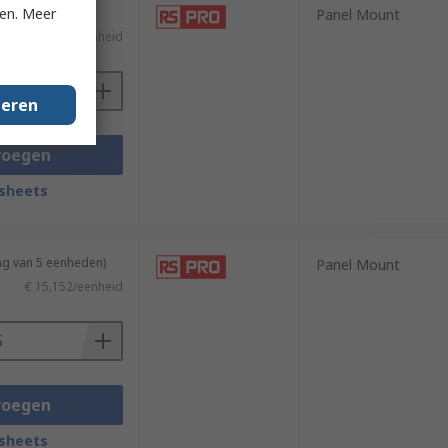
ken. Meer
Panel Mount
€ 17,57/eenheid
geren
voegen
sheets
ng van 5 eenheden)
Panel Mount
€ 15,152/eenheid
voegen
sheets