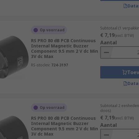
Data
Subtotaal (1 verpakki
Op voorraad
€ 7,19
(excl. BTW)
RS PRO 80 dB PCB Continuous
Aantal
Internal Magnetic Buzzer
Component 9.5 mm 2 V dc Min
3V dc Max
RS-stocknr.
724-3197
Toe
Data
Subtotaal 2 eenheden 
Op voorraad
doos)
€ 7,19
RS PRO 80 dB PCB Continuous
(excl. BTW)
Internal Magnetic Buzzer
Aantal
Component 9.5 mm 2 V dc Min
3V dc Max