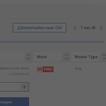
iezoelectric amplifier will then make the
Downloaden naar CSV
7
van
45
of sound they can produce, and their size.
ve a volume range of anywhere from 60 to
Merk
Mount Type
geleverd in een doos)
PCB
€ 4,03/eenheid
voegen