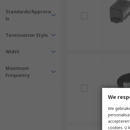
Standards/Approva
ls
Termination Style
Width
Maximum
Frequency
We resp
We gebruike
personalisa
accepteren"
cookies. U 