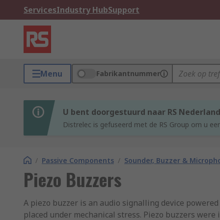
Services
Industry Hub
Support
Menu
Fabrikantnummer
U bent doorgestuurd naar RS Nederlan
Distrelec is gefuseerd met de RS Group om u een
/
Passive Components
/
Sounder, Buzzer & Microp
Piezo Buzzers
A piezo buzzer is an audio signalling device powered 
placed under mechanical stress. Piezo buzzers were