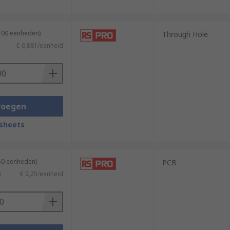
 100 eenheden)
Through Hole
€ 0,881/eenheid
voegen
sheets
 50 eenheden)
PCB
)
€ 2,25/eenheid