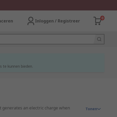
0
aceren
Inloggen / Registreer
s te kunnen bieden.
at generates an electric charge when
Tonen