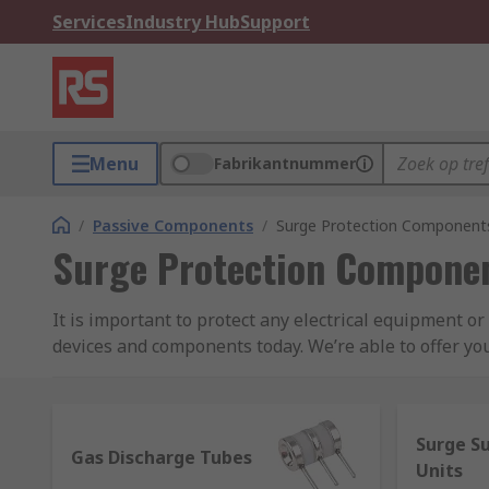
Services
Industry Hub
Support
Menu
Fabrikantnummer
/
Passive Components
/
Surge Protection Component
Surge Protection Compone
It is important to protect any electrical equipment o
devices and components today. We’re able to offer yo
ON Semiconductor and Siemens.
How does surge protection work?
Surge S
Gas Discharge Tubes
Units
Power surges are a sudden increase in the electrical