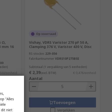
Op voorraad
 Ω,
Vishay, VDRS Varistor 270 pF 50 A,
3 mm 16
Clamping 376 V, Varistor 430 V, Disc
RS-stocknr.
229-056
Fabrikantnummer
VDRS10P275BSE
00
heden)
Subtotaal (1 verpakking van 5 eenheden)
€ 2,39
,844/eenheid
(excl. BTW)
€ 0,478/eenheid
Aantal
es,
op "Alles
Toevoegen
iële
dit niet
Vergelijken