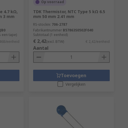
Op voorraad
e 4.7 kΩ,
TDK Thermistor, NTC Type 5 kΩ 6.5
 that conducts electricity when a high
mm 3 mm
mm 50 mm 2.41 mm
RS-stocknr.
706-2787
JB0
Fabrikantnummer
B57863S0502F040
as a power strip, or used as a standalone
s een tape)
Subtotaal (1 eenheid)
€ 2,42
,468/eenheid
(excl. BTW)
€ 2,42/eenheid
Aantal
automotive industries.
Toevoegen
Vergelijken