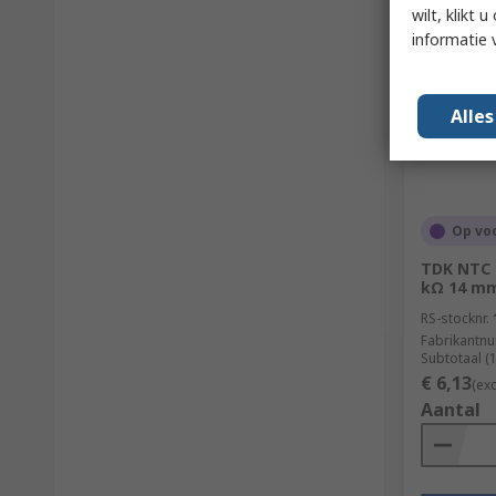
wilt, klikt
informatie 
Alle
Op vo
TDK NTC 
kΩ 14 m
RS-stocknr.
Fabrikantn
Subtotaal (
€ 6,13
(ex
Aantal