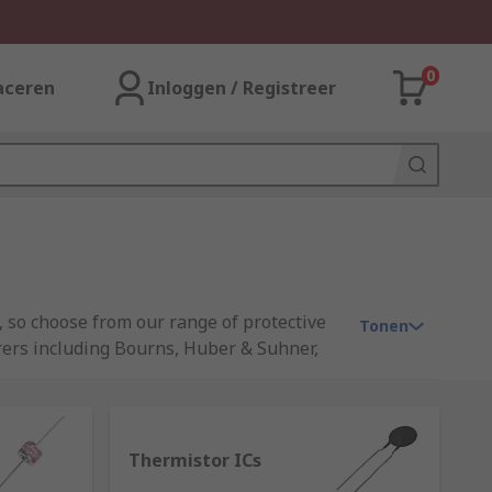
0
aceren
Inloggen / Registreer
, so choose from our range of protective
Tonen
rers including Bourns, Huber & Suhner,
Thermistor ICs
 happens, irreparable damage to equipment