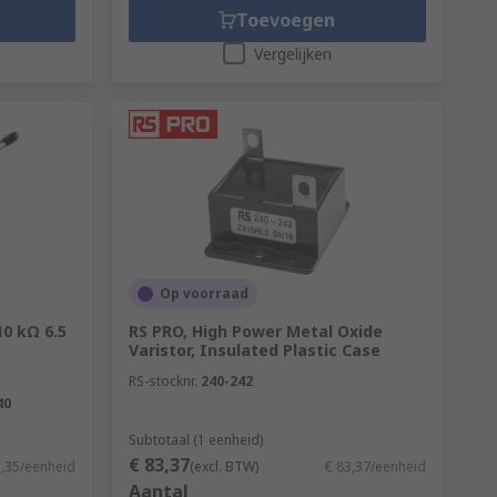
Toevoegen
Vergelijken
Op voorraad
0 kΩ 6.5
RS PRO, High Power Metal Oxide
Varistor, Insulated Plastic Case
RS-stocknr.
240-242
40
Subtotaal (1 eenheid)
€ 83,37
5,35/eenheid
(excl. BTW)
€ 83,37/eenheid
Aantal