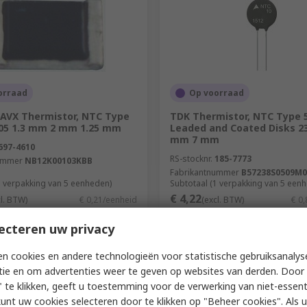
orraad
Op voorraad
AVX Thermistor, NTC Type
TDK Thermistor, NTC Type 5
805 1.3 mm 2 mm 1.25 mm
Leaded and Coated Disks 2
mm 7 mm
697-4610
RS-stocknr.
185-7773
ummer
NB12K00103KBB
Fabrikantnummer
B57238S0509M0
1 verpakking van 5 eenheden)
Subtotaal (1 verpakking van 5 een
€ 4,22
cl. BTW)
€ 0,21/eenheid
(excl. BTW)
€ 0
Aantal
ecteren uw privacy
n cookies en andere technologieën voor statistische gebruiksanalys
tie en om advertenties weer te geven op websites van derden. Door 
Toevoegen
Toevoegen
 te klikken, geeft u toestemming voor de verwerking van niet-essent
kunt uw cookies selecteren door te klikken op "Beheer cookies". Als u 
Vergelijken
Vergelijken