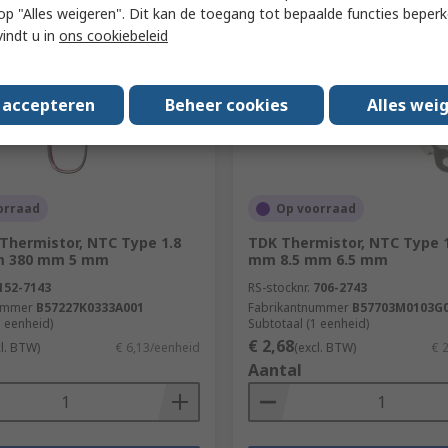
 u op "Alles weigeren". Dit kan de toegang tot bepaalde functies beper
vindt u in
ons cookiebeleid
s accepteren
Beheer cookies
Alles wei
orraad
Op voorraad
Thermistor, NTC Type 1.8
TDK Thermistor, NTC Type 1
m 380 mm 5 mm
mm 8.5 mm 6.5 mm
152-7143
RS-stocknr.
706-2743
ummer
B57227K0333A001
Fabrikantnummer
B57703M0103G
1 eenheid)
Subtotaal (1 eenheid)
€ 2,68
cl. BTW)
€ 6,13/eenheid
(excl. BTW)
€ 
Aantal