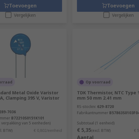
Toevoegen
Toevoegen
Vergelijken
Vergelijken
orraad
Op voorraad
dard Metal Oxide Varistor
TDK Thermistor, NTC Type 1
 A, Clamping 395 V, Varistor
mm 50 mm 2.41 mm
RS-stocknr.
629-8720
289-7036
Fabrikantnummer
B57863S0103F0
ummer
B72210S0151K101
1 verpakking van 5 eenheden)
Subtotaal (1 eenheid)
€ 5,35
cl. BTW)
€ 0,802/eenheid
(excl. BTW)
€ 
Aantal