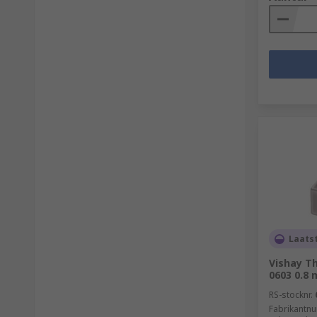
Laats
Vishay T
0603 0.8
RS-stocknr.
Fabrikantn