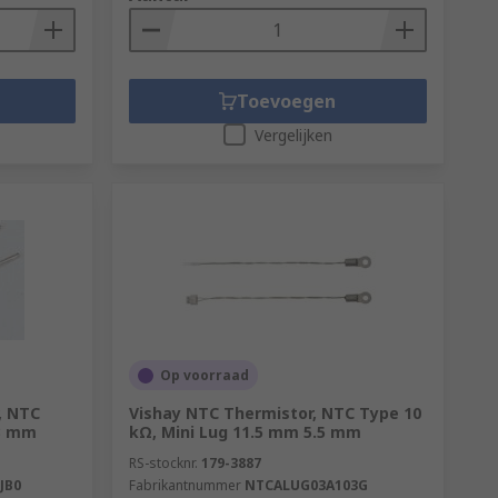
Toevoegen
Vergelijken
Op voorraad
, NTC
Vishay NTC Thermistor, NTC Type 10
3 mm
kΩ, Mini Lug 11.5 mm 5.5 mm
RS-stocknr.
179-3887
JB0
Fabrikantnummer
NTCALUG03A103G