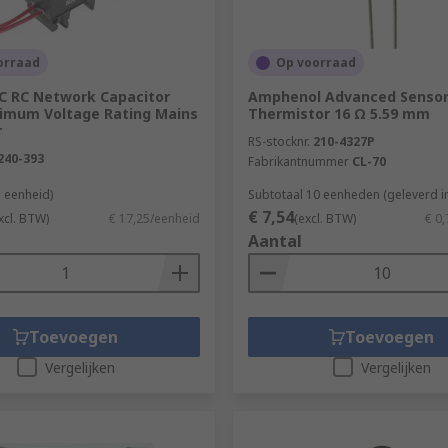
orraad
Op voorraad
RC RC Network Capacitor
Amphenol Advanced Senso
imum Voltage Rating Mains
Thermistor 16 Ω 5.59 mm
r
RS-stocknr.
210-4327P
240-393
Fabrikantnummer
CL-70
1 eenheid)
Subtotaal 10 eenheden (geleverd in
€ 7,54
xcl. BTW)
€ 17,25/eenheid
(excl. BTW)
€ 0
Aantal
Toevoegen
Toevoegen
Vergelijken
Vergelijken