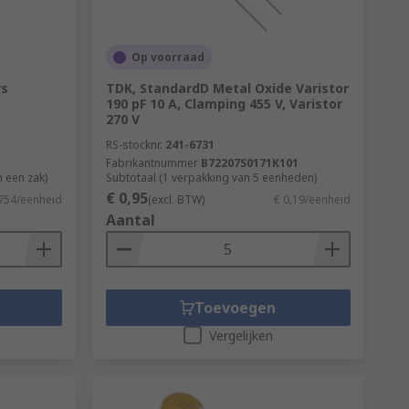
Op voorraad
rs
TDK, StandardD Metal Oxide Varistor
190 pF 10 A, Clamping 455 V, Varistor
270 V
RS-stocknr.
241-6731
Fabrikantnummer
B72207S0171K101
 een zak)
Subtotaal (1 verpakking van 5 eenheden)
€ 0,95
,754/eenheid
(excl. BTW)
€ 0,19/eenheid
Aantal
Toevoegen
Vergelijken