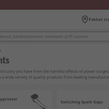
Pakket tr
s
nts
r circuitry you have from the harmful effects of power surges
u a wide variety of quality products from leading manufactu
uppressor
Switching Spark Gaps
 current being routed into power outlets. If a power surge