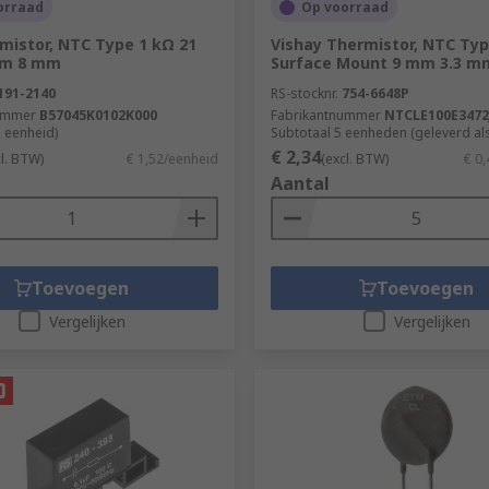
orraad
Op voorraad
mistor, NTC Type 1 kΩ 21
Vishay Thermistor, NTC Typ
t both ends, contains two electrodes and is filled with a gas
m 8 mm
Surface Mount 9 mm 3.3 
 to protect sensitive circuits.
191-2140
RS-stocknr.
754-6648P
ummer
B57045K0102K000
Fabrikantnummer
NTCLE100E3472
, a surge suppressor unit can be built into a device, such 
1 eenheid)
Subtotaal 5 eenheden (geleverd al
€ 2,34
cl. BTW)
€ 1,52/eenheid
(excl. BTW)
€ 0
Aantal
en circuits quickly and are often used in the building and 
Toevoegen
Toevoegen
Vergelijken
Vergelijken