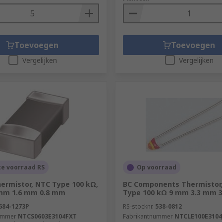
Toevoegen
Toevoegen
Vergelijken
Vergelijken
te voorraad RS
Op voorraad
hermistor, NTC Type 100 kΩ,
BC Components Thermistor
 mm 1.6 mm 0.8 mm
Type 100 kΩ 9 mm 3.3 mm 
684-1273P
RS-stocknr.
538-0812
ummer
NTCS0603E3104FXT
Fabrikantnummer
NTCLE100E3104