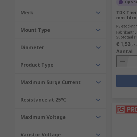
Op vo
Merk
TDK Ther
Gas discharge tubes
- a glass tube which is sealed a
mm 14 m
voltage is applied. This type of component can be used
RS-stocknr.
Mount Type
Fabrikantn
Surge suppressor units
- a common type of component
Subtotaal (
component.
€ 1,52
(ex
Diameter
Aantal
Switching spark gap -
these are used to switch betwe
Product Type
Maximum Surge Current
Resistance at 25°C
Maximum Voltage
Varistor Voltage