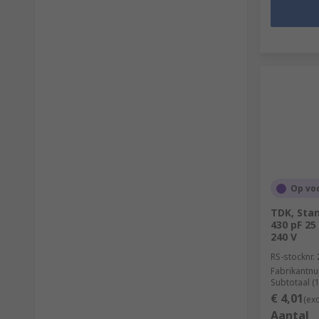
Op vo
TDK, Stan
430 pF 25
240 V
RS-stocknr.
Fabrikantn
Subtotaal (
€ 4,01
(ex
Aantal