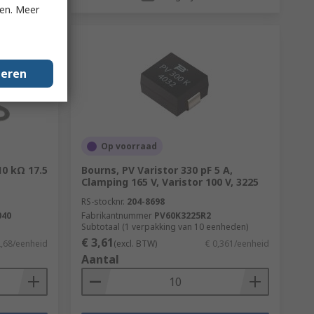
ken. Meer
geren
Op voorraad
0 kΩ 17.5
Bourns, PV Varistor 330 pF 5 A,
Clamping 165 V, Varistor 100 V, 3225
RS-stocknr.
204-8698
040
Fabrikantnummer
PV60K3225R2
Subtotaal (1 verpakking van 10 eenheden)
€ 3,61
2,68/eenheid
(excl. BTW)
€ 0,361/eenheid
Aantal