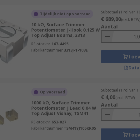
Subtotaal (1 rol van 
Tijdelijk niet op voorraad
€ 689,00
(excl. BTW
10 kΩ, Surface Trimmer
Aantal
Potentiometer, J-Hook 0.125 W
Top Adjust Bourns, 3313
RS-stocknr.
167-4495
Fabrikantnummer
3313J-1-103E
Toe
Data
Subtotaal (1 rol van 1
Op voorraad
€ 4,00
(excl. BTW)
1000 kΩ, Surface Trimmer
Aantal
Potentiometer, J Lead 0.04 W
Top Adjust Vishay, TSM41
RS-stocknr.
653-027
Fabrikantnummer
TSM41YJ105KR05
Toe