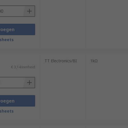
voegen
sheets
TT Electronics/BI
1kΩ
€ 3,14/eenheid
voegen
sheets