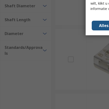
wilt, klikt
Shaft Diameter
informatie 
Shaft Length
Alle
Diameter
Standards/Approva
ls