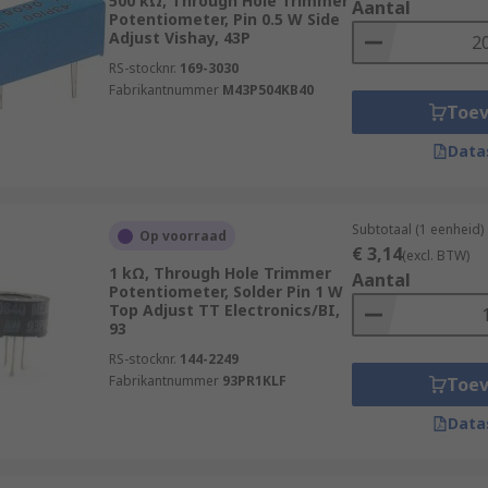
500 kΩ, Through Hole Trimmer
Aantal
Potentiometer, Pin 0.5 W Side
Adjust Vishay, 43P
RS-stocknr.
169-3030
Fabrikantnummer
M43P504KB40
Toe
Data
Subtotaal (1 eenheid)
Op voorraad
€ 3,14
(excl. BTW)
1 kΩ, Through Hole Trimmer
Aantal
Potentiometer, Solder Pin 1 W
Top Adjust TT Electronics/BI,
93
RS-stocknr.
144-2249
Fabrikantnummer
93PR1KLF
Toe
Data