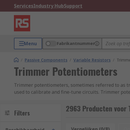
Services
Industry Hub
Support
Menu
Fabrikantnummer
/
Passive Components
/
Variable Resistors
/
Trimme
Trimmer Potentiometers
Trimmer potentiometers, sometimes referred to as tri
used to calibrate and fine-tune circuits. Trimmer po
mounted directly onto PCBs (printed circuit boards).
2963 Producten voor 
Trimmer potentiometers are not adjusted very frequent
Filters
resistance to obtain a very precise current, output vo
unless you need to recalibrate the circuit.
Vergelijken (0/8)
Op