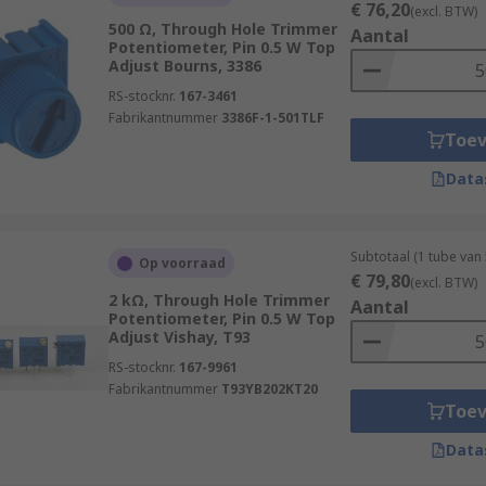
€ 76,20
(excl. BTW)
500 Ω, Through Hole Trimmer
Aantal
Potentiometer, Pin 0.5 W Top
Adjust Bourns, 3386
RS-stocknr.
167-3461
Fabrikantnummer
3386F-1-501TLF
Toe
Data
Subtotaal (1 tube van
Op voorraad
€ 79,80
(excl. BTW)
2 kΩ, Through Hole Trimmer
Aantal
Potentiometer, Pin 0.5 W Top
Adjust Vishay, T93
RS-stocknr.
167-9961
Fabrikantnummer
T93YB202KT20
Toe
Data