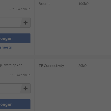
Bourns
100kΩ
€ 2,66/eenheid
voegen
sheets
(geleverd op een
TE Connectivity
20kΩ
€ 1,94/eenheid
voegen