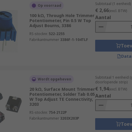
Subtotaal (1 eenheid)
Op voorraad
€ 2,66
(excl. BTW)
100 kΩ, Through Hole Trimmer
Aantal
Potentiometer, Pin 0.5 W Top
Adjust Bourns, 3386
RS-stocknr.
522-2255
Fabrikantnummer
3386F-1-104TLF
Toe
Data
Subtotaal 1 eenheid 
Wordt opgeheven
doorlopende strip)
€ 1,94
20 kΩ, Surface Mount Trimmer
(excl. BTW)
Potentiometer, Solder Tab 0.05
Aantal
W Top Adjust TE Connectivity,
3203
RS-stocknr.
754-2122P
Fabrikantnummer
3203X203P
Toe