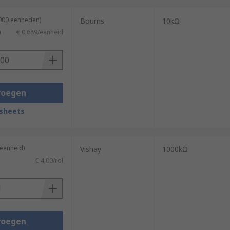
1000 eenheden)
Bourns
10kΩ
)
€ 0,689/eenheid
voegen
sheets
 eenheid)
Vishay
1000kΩ
€ 4,00/rol
voegen