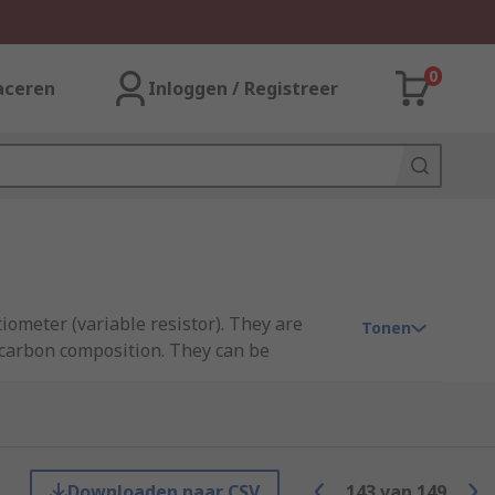
0
aceren
Inloggen / Registreer
iometer (variable resistor). They are
Tonen
a carbon composition. They can be
rim pots let you set (or trim) the
t you'll need to adjust the trimmer again
Downloaden naar CSV
143
van
149