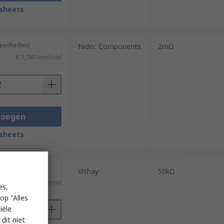
sheets
2 eenheden)
Nidec Components
2mΩ
€ 1,745/eenheid
voegen
sheets
n 400 eenheden)
Vishay
50kΩ
TW)
€ 4,056/eenheid
es,
op "Alles
iële
dit niet