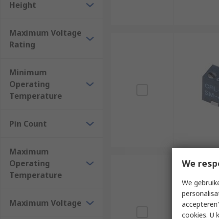
Height
Maximum Voltage
Rating
Minimum
Operating
Temperature
Pin Count
Maximum
We resp
Operating
Temperature
We gebruike
personalisa
Maximum Voltage
accepteren"
cookies. U 