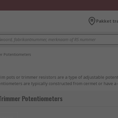
Pakket tr
r Potentiometers
m pots or trimmer resistors are a type of adjustable potent
tentiometers are typically constructed from cermet or have 
Trimmer Potentiometers
ly. You can think of them as a 'set and forget' component. T
ltage or gain. Once the value has been set, it is unlikely tha
nieuw