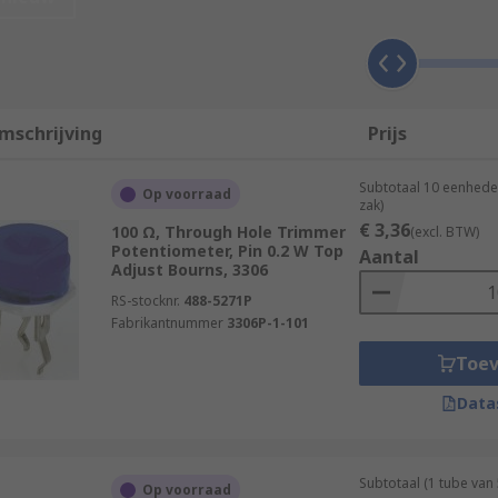
 trimmer potentiometer?
ically more expensive than standard potentiometers with a f
 potentiometers have a lifespan that allows for hundreds of
mschrijving
Prijs
dred cycles (at best). Trim pots also tend to take up more 
Subtotaal 10 eenhede
Op voorraad
zak)
€ 3,36
100 Ω, Through Hole Trimmer
(excl. BTW)
Potentiometer, Pin 0.2 W Top
Aantal
Adjust Bourns, 3306
of the trim pot. Multiturn trimmer pots tend to have a high
ations where a resolution of one turn is enough.
RS-stocknr.
488-5271P
Fabrikantnummer
3306P-1-101
Toe
Data
 (you can turn the adjustment knob with your fingers), wit
del or series.
Subtotaal (1 tube van
Op voorraad