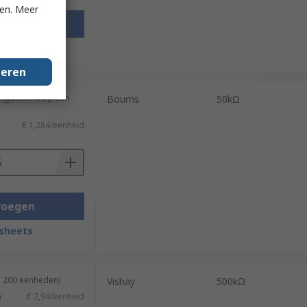
ken. Meer
voegen
sheets
geren
 (geleverd op een
Bourns
50kΩ
€ 1,284/eenheid
voegen
sheets
n 200 eenheden)
Vishay
500kΩ
)
€ 2,94/eenheid