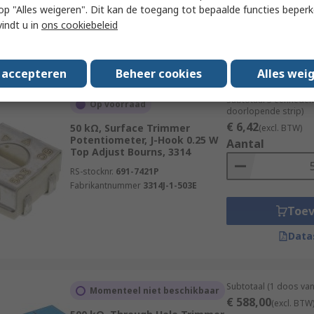
 u op "Alles weigeren". Dit kan de toegang tot bepaalde functies beper
Fabrikantnummer
M63P503KB40
Toe
vindt u in
ons cookiebeleid
Data
s accepteren
Beheer cookies
Alles wei
Subtotaal 5 eenheden
Op voorraad
doorlopende strip)
€ 6,42
50 kΩ, Surface Trimmer
(excl. BTW)
Potentiometer, J-Hook 0.25 W
Aantal
Top Adjust Bourns, 3314
RS-stocknr.
691-7421P
Fabrikantnummer
3314J-1-503E
Toe
Data
Subtotaal (1 doos va
Momenteel niet beschikbaar
€ 588,00
(excl. BTW