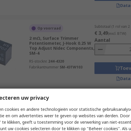
Data
Subtotaal (1 rol van 
Op voorraad
€ 3,49
(excl. BTW)
2 mΩ, Surface Trimmer
Aantal
Potentiometer, J-Hook 0.25 W
Top Adjust Nidec Components,
SM-4
RS-stocknr.
244-4320
Fabrikantnummer
SM-43TW103
Toe
Data
ecteren uw privacy
Subtotaal (1 doos va
Laatste voorraad RS
€ 1.622,40
(excl. B
n cookies en andere technologieën voor statistische gebruiksanalys
50 kΩ, Through Hole Trimmer
Aantal
tie en om advertenties weer te geven op websites van derden. Door 
Potentiometer, Pin 0.5 W Top
Adjust Vishay, 63P
 te klikken, geeft u toestemming voor de verwerking van niet-essent
kunt uw cookies selecteren door te klikken op "Beheer cookies". Als u 
RS-stocknr.
167-9654