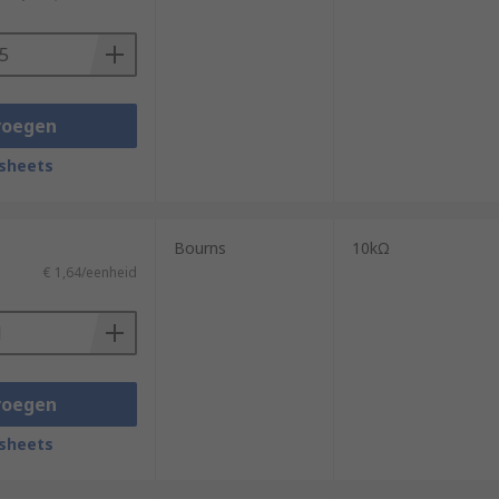
voegen
sheets
Bourns
10kΩ
€ 1,64/eenheid
voegen
sheets