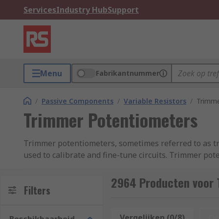
Services
Industry Hub
Support
Menu
Fabrikantnummer
/
Passive Components
/
Variable Resistors
/
Trimme
Trimmer Potentiometers
Trimmer potentiometers, sometimes referred to as tri
used to calibrate and fine-tune circuits. Trimmer po
mounted directly onto PCBs (printed circuit boards).
2964 Producten voor 
Trimmer potentiometers are not adjusted very frequent
Filters
resistance to obtain a very precise current, output vo
unless you need to recalibrate the circuit.
Vergelijken (0/8)
Op