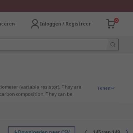
0
aceren
Inloggen / Registreer
iometer (variable resistor). They are
Tonen
a carbon composition. They can be
rim pots let you set (or trim) the
t you'll need to adjust the trimmer again
Downloaden naar CSV
145
van
149