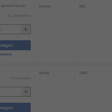
 (geleverd op een
Bourns
2kΩ
€ 2,268/eenheid
voegen
sheets
Vishay
10kΩ
€ 6,23/eenheid
voegen