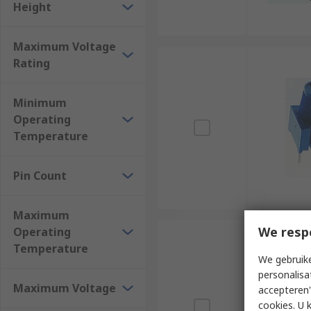
Height
Maximum Voltage
Rating
Minimum
Operating
Temperature
Pin Count
Maximum
We resp
Operating
Temperature
We gebruike
personalisa
Maximum Voltage
accepteren"
cookies. U 