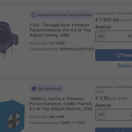
Subtotaal (1 doos va
Momenteel niet beschikbaar
€ 1.929,60
(excl. B
1 kΩ, Through Hole Trimmer
Aantal
Potentiometer, Pin 0.5 W Top
Adjust Vishay, 63M
RS-stocknr.
167-9656
Fabrikantnummer
M63M102KB30T607
Toe
Data
Subtotaal 2 eenheden 
Op voorraad
buis)
€ 3,95
10000 Ω, Surface Trimmer
(excl. BTW)
Potentiometer, Solder Plated
Aantal
0.5 W Top Adjust Bourns, 3362
RS-stocknr.
445-930P
Fabrikantnummer
3362F-1-103LF