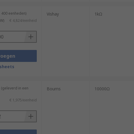
n 400 eenheden)
Vishay
1kΩ
TW)
€ 4,824/eenheid
voegen
sheets
(geleverd in een
Bourns
10000Ω
€ 1,975/eenheid