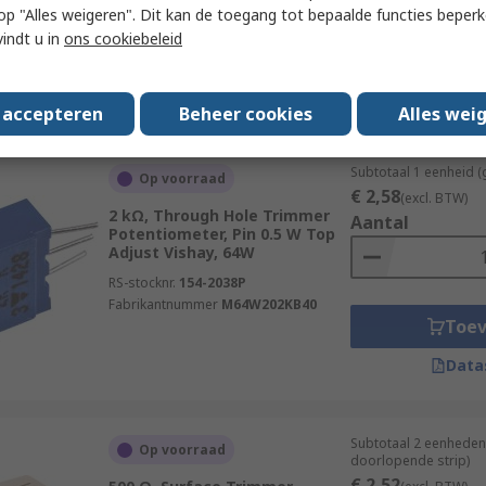
 u op "Alles weigeren". Dit kan de toegang tot bepaalde functies beper
Fabrikantnummer
TSM4YJ203KB25
vindt u in
ons cookiebeleid
Toe
Data
s accepteren
Beheer cookies
Alles wei
Subtotaal 1 eenheid (
Op voorraad
€ 2,58
(excl. BTW)
2 kΩ, Through Hole Trimmer
Aantal
Potentiometer, Pin 0.5 W Top
Adjust Vishay, 64W
RS-stocknr.
154-2038P
Fabrikantnummer
M64W202KB40
Toe
Data
Subtotaal 2 eenheden
Op voorraad
doorlopende strip)
€ 2,52