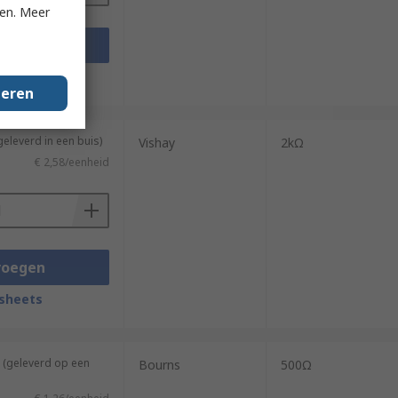
ken. Meer
voegen
sheets
geren
geleverd in een buis)
Vishay
2kΩ
€ 2,58/eenheid
voegen
sheets
 (geleverd op een
Bourns
500Ω