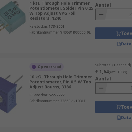
1 kΩ, Through Hole Trimmer
Aantal
Potentiometer, Solder Pin 0.25
W Top Adjust VPG Foil
Resistors, 1240
RS-stocknr.
173-3001
Fabrikantnummer
Y40531K00000J0L
Toe
Data
Subtotaal (1 eenheid)
Op voorraad
€ 1,64
(excl. BTW)
10 kΩ, Through Hole Trimmer
Aantal
Potentiometer, Pin 0.5 W Top
Adjust Bourns, 3386
RS-stocknr.
522-2227
Fabrikantnummer
3386F-1-103LF
Toe
Data