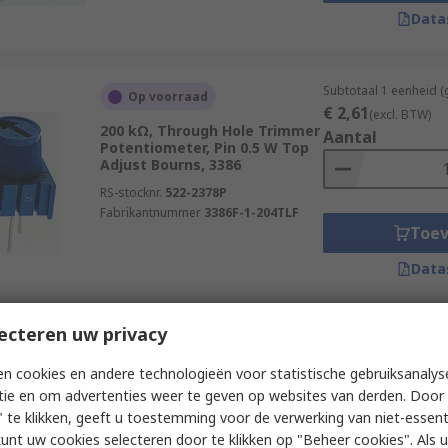
Data
Subtotaal 1 eenheid (
Op voorraad
€ 2,61
(excl. BTW)
200 kΩ, Through Hole Trimmer
Aantal
Potentiometer, Pin 0.5 W Top
Adjust Bourns, 3386
RS-stocknr.
522-2378P
Fabrikantnummer
3386F-1-204TLF
Toe
Data
ecteren uw privacy
Subtotaal 5 eenheden
Laatste voorraad RS
doorlopende strip)
n cookies en andere technologieën voor statistische gebruiksanalys
€ 49,99
20 kΩ, Surface Trimmer
(excl. BTW)
tie en om advertenties weer te geven op websites van derden. Door 
Potentiometer, J-Hook 0.25 W
Aantal
Side Adjust Vishay, TSM4
 te klikken, geeft u toestemming voor de verwerking van niet-essent
kunt uw cookies selecteren door te klikken op "Beheer cookies". Als u 
RS-stocknr.
486-7267P