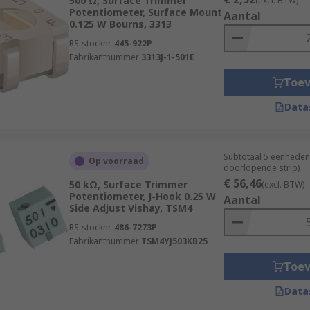
500 Ω, Surface Trimmer
(excl. BTW)
Potentiometer, Surface Mount
Aantal
0.125 W Bourns, 3313
RS-stocknr.
445-922P
Fabrikantnummer
3313J-1-501E
Toe
Data
Subtotaal 5 eenheden
Op voorraad
doorlopende strip)
€ 56,46
50 kΩ, Surface Trimmer
(excl. BTW)
Potentiometer, J-Hook 0.25 W
Aantal
Side Adjust Vishay, TSM4
RS-stocknr.
486-7273P
Fabrikantnummer
TSM4YJ503KB25
Toe
Data