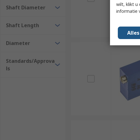
wilt, klikt
Shaft Diameter
informatie 
Shaft Length
Alle
Diameter
Standards/Approva
ls