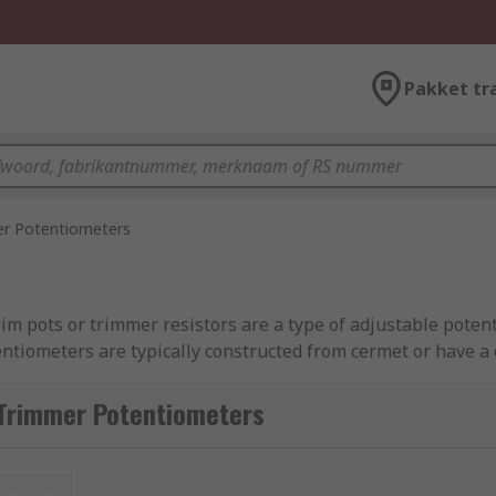
Pakket tr
r Potentiometers
m pots or trimmer resistors are a type of adjustable potent
tentiometers are typically constructed from cermet or have 
Trimmer Potentiometers
ly. You can think of them as a 'set and forget' component. T
ltage or gain. Once the value has been set, it is unlikely tha
nieuw