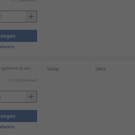
€ 1,26/eenheid
voegen
sheets
 (geleverd op een
Vishay
50kΩ
€ 11,292/eenheid
voegen
sheets