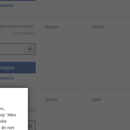
sheets
geleverd in een buis)
Bourns
200kΩ
€ 2,61/eenheid
voegen
sheets
 (geleverd op een
Vishay
20kΩ
es,
€ 9,998/eenheid
op "Alles
iële
dit niet