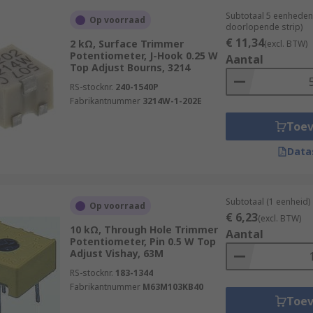
Subtotaal 5 eenheden
Op voorraad
doorlopende strip)
€ 11,34
2 kΩ, Surface Trimmer
(excl. BTW)
Potentiometer, J-Hook 0.25 W
Aantal
Top Adjust Bourns, 3214
RS-stocknr.
240-1540P
Fabrikantnummer
3214W-1-202E
Toe
Data
Subtotaal (1 eenheid)
Op voorraad
€ 6,23
(excl. BTW)
10 kΩ, Through Hole Trimmer
Aantal
Potentiometer, Pin 0.5 W Top
Adjust Vishay, 63M
RS-stocknr.
183-1344
Fabrikantnummer
M63M103KB40
Toe