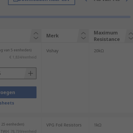
ixed resistance rating. It is also worth
 thousands of cycles. Trimmer
Maximum
Merk
space on a PCB than a standard
Resistance
ng van 5 eenheden)
Vishay
20kΩ
€ 1,834/eenheid
er resolution than single turn models. A
voegen
sheets
h a screwdriver or with a specialised
n 25 eenheden)
VPG Foil Resistors
1kΩ
 BTW)
€ 78,739/eenheid