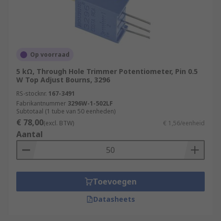
Op voorraad
5 kΩ, Through Hole Trimmer Potentiometer, Pin 0.5
W Top Adjust Bourns, 3296
RS-stocknr.
167-3491
Fabrikantnummer
3296W-1-502LF
Subtotaal (1 tube van 50 eenheden)
€ 78,00
(excl. BTW)
€ 1,56/eenheid
Aantal
Toevoegen
Datasheets