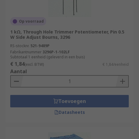
pots tend to have a higher resolution than single
turn models. A single turn trimmer potentiometer
is ideal for applications where a resolution of
Op voorraad
one turn is enough.
1 kΩ, Through Hole Trimmer Potentiometer, Pin 0.5
W Side Adjust Bourns, 3296
Adjustment types
RS-stocknr.
521-9489P
Fabrikantnummer
3296P-1-102LF
Trimmer potentiometers are normally adjusted
Subtotaal 1 eenheid (geleverd in een buis)
by hand (you can turn the adjustment knob with
€ 1,84
(excl. BTW)
€ 1,84/eenheid
your fingers), with a screwdriver or with a
Aantal
specialised adjustment tool designed for use with
a particular model or series.
Toevoegen
Datasheets