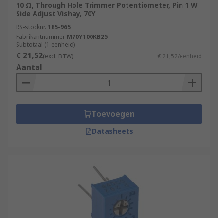
10 Ω, Through Hole Trimmer Potentiometer, Pin 1 W
Side Adjust Vishay, 70Y
RS-stocknr.
185-965
Fabrikantnummer
M70Y100KB25
Subtotaal (1 eenheid)
€ 21,52
(excl. BTW)
€ 21,52/eenheid
Aantal
Toevoegen
Datasheets