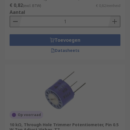
€ 0,82
(excl. BTW)
€ 0,82/eenheid
Aantal
Toevoegen
Datasheets
Op voorraad
10 kΩ, Through Hole Trimmer Potentiometer, Pin 0.5
W Top Adjust Vishay, T7