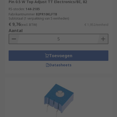
Pin 0.5 W Top Adjust TT Electronics/BI, 82
RS-stocknr.
144-2185
Fabrikantnummer
82PR10KLFTB
Subtotaal (1 verpakking van 5 eenheden)
€ 9,76
(excl. BTW)
€ 1,952/eenheid
Aantal
Toevoegen
Datasheets