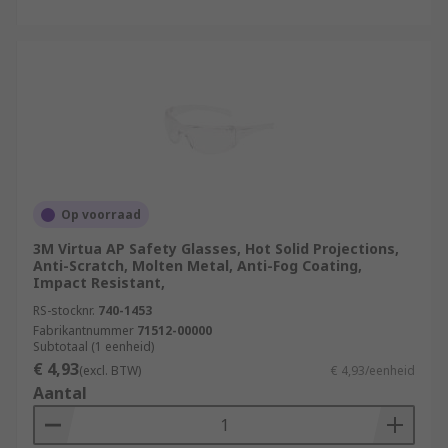
Op voorraad
3M Virtua AP Safety Glasses, Hot Solid Projections,
Anti-Scratch, Molten Metal, Anti-Fog Coating,
Impact Resistant,
RS-stocknr.
740-1453
Fabrikantnummer
71512-00000
Subtotaal (1 eenheid)
€ 4,93
(excl. BTW)
€ 4,93/eenheid
Aantal