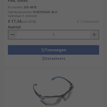
Pink, Green,
RS-stocknr.
203-4878
Fabrikantnummer
SF407XSGAF-BLU
Subtotaal (1 eenheid)
€ 17,34
(excl. BTW)
€ 17,34/eenheid
Aantal
Toevoegen
Datasheets