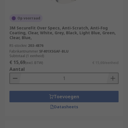
Op voorraad
3M SecureFit Over Specs, Anti-Scratch, Anti-Fog
Coating, Clear, White, Grey, Black, Light Blue, Green,
Clear, Blue,
RS-stocknr.
203-4876
Fabrikantnummer
SF401XSGAF-BLU
Subtotaal (1 eenheid)
€ 15,69
(excl. BTW)
€ 15,69/eenheid
Aantal
Toevoegen
Datasheets