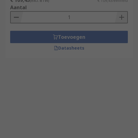
€ 109,43
(excl. BTW)
€ 109,43/eenheid
Aantal
Toevoegen
Datasheets