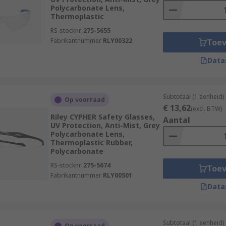
Polycarbonate Lens,
Thermoplastic
RS-stocknr.
275-5655
Fabrikantnummer
RLY00322
Toe
Data
Subtotaal (1 eenheid)
Op voorraad
€ 13,62
(excl. BTW)
Riley CYPHER Safety Glasses,
Aantal
UV Protection, Anti-Mist, Grey
Polycarbonate Lens,
Thermoplastic Rubber,
Polycarbonate
RS-stocknr.
275-5674
Toe
Fabrikantnummer
RLY00501
Data
Subtotaal (1 eenheid)
Op voorraad