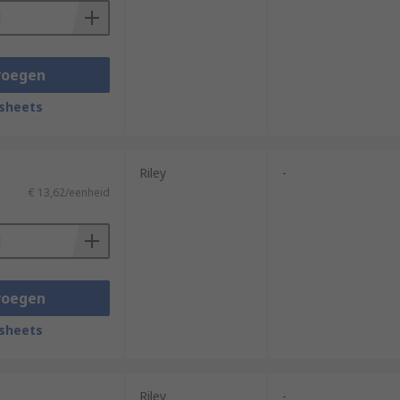
voegen
sheets
Riley
-
€ 13,62/eenheid
voegen
sheets
Riley
-