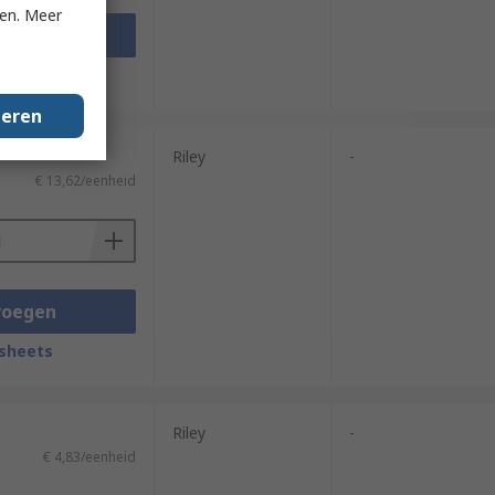
ken. Meer
voegen
sheets
geren
Riley
-
€ 13,62/eenheid
voegen
sheets
Riley
-
€ 4,83/eenheid