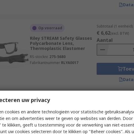
Data
Subtotaal (1 eenheid)
Op voorraad
€ 6,62
(excl. BTW)
Riley STREAM Safety Glasses
Aantal
Polycarbonate Lens,
Thermoplastic Elastomer
RS-stocknr.
275-5680
Fabrikantnummer
RLYA0017
Toe
Data
ecteren uw privacy
Subtotaal (1 eenheid)
Op voorraad
€ 9,11
(excl. BTW)
n cookies en andere technologieën voor statistische gebruiksanalys
Riley STREAM EVO ECO Safety
Aantal
Glasses, UV Protection, Anti-
tie en om advertenties weer te geven op websites van derden. Door 
Mist, Amber Polycarbonate
 te klikken, geeft u toestemming voor de verwerking van niet-essent
Lens, Thermoplastic
kunt uw cookies selecteren door te klikken op "Beheer cookies". Als u 