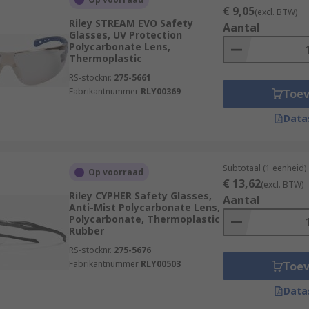
€ 9,05
(excl. BTW)
Riley STREAM EVO Safety
Aantal
Glasses, UV Protection
Polycarbonate Lens,
Thermoplastic
RS-stocknr.
275-5661
Fabrikantnummer
RLY00369
Toe
Data
Subtotaal (1 eenheid)
Op voorraad
€ 13,62
(excl. BTW)
Riley CYPHER Safety Glasses,
Aantal
Anti-Mist Polycarbonate Lens,
Polycarbonate, Thermoplastic
Rubber
RS-stocknr.
275-5676
Fabrikantnummer
RLY00503
Toe
Data