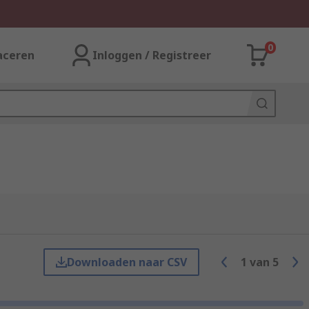
0
aceren
Inloggen / Registreer
Downloaden naar CSV
1
van
5