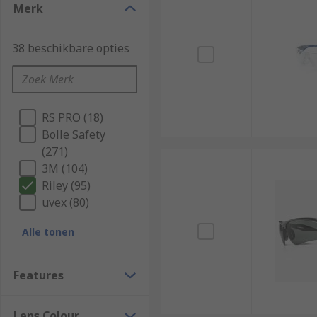
Merk
38 beschikbare opties
RS PRO (18)
Bolle Safety
(271)
3M (104)
Riley (95)
uvex (80)
Alle tonen
Features
Lens Colour