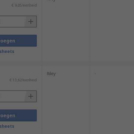
€ 9,05/eenheid
voegen
sheets
Riley
-
€ 13,62/eenheid
voegen
sheets