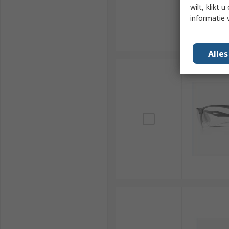
wilt, klikt
informatie 
Alle