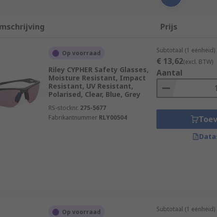
mschrijving
Prijs
Subtotaal (1 eenheid)
Op voorraad
€ 13,62
(excl. BTW)
Riley CYPHER Safety Glasses,
Aantal
Moisture Resistant, Impact
Resistant, UV Resistant,
Polarised, Clear, Blue, Grey
RS-stocknr.
275-5677
Fabrikantnummer
RLY00504
Toe
Data
Subtotaal (1 eenheid)
Op voorraad