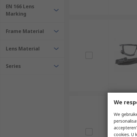
EN 166 Lens
Marking
Frame Material
Lens Material
Series
We resp
We gebruike
personalisa
accepteren"
cookies. U 