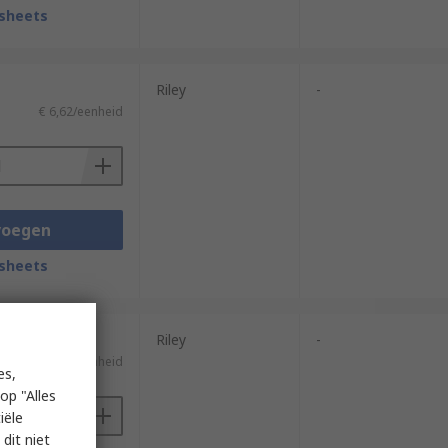
sheets
Riley
-
€ 6,62/eenheid
voegen
sheets
Riley
-
€ 9,11/eenheid
es,
op "Alles
iële
dit niet