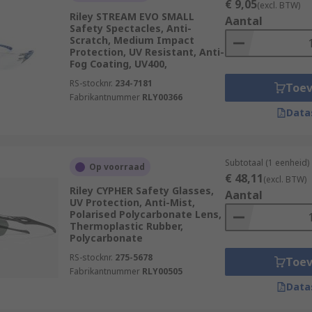
€ 9,05
(excl. BTW)
Riley STREAM EVO SMALL
Aantal
Safety Spectacles, Anti-
Scratch, Medium Impact
Protection, UV Resistant, Anti-
Fog Coating, UV400,
RS-stocknr.
234-7181
Toe
Fabrikantnummer
RLY00366
Data
Subtotaal (1 eenheid)
Op voorraad
€ 48,11
(excl. BTW)
Riley CYPHER Safety Glasses,
Aantal
UV Protection, Anti-Mist,
Polarised Polycarbonate Lens,
Thermoplastic Rubber,
Polycarbonate
RS-stocknr.
275-5678
Toe
Fabrikantnummer
RLY00505
Data