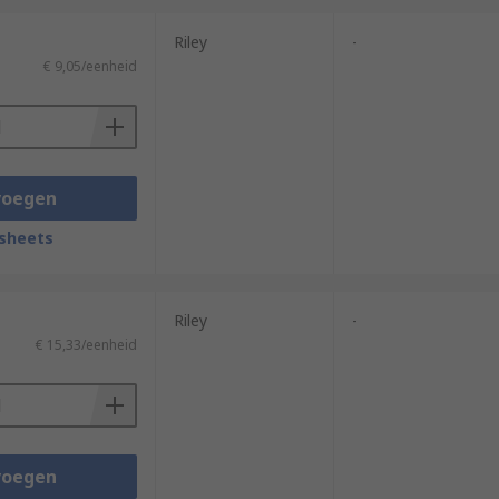
Riley
-
€ 9,05/eenheid
voegen
sheets
Riley
-
€ 15,33/eenheid
voegen