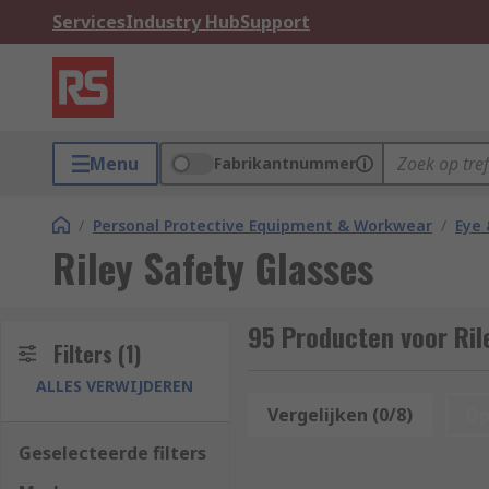
Services
Industry Hub
Support
Menu
Fabrikantnummer
/
Personal Protective Equipment & Workwear
/
Eye 
Riley Safety Glasses
95 Producten voor Ril
Filters
(1)
ALLES VERWIJDEREN
Vergelijken (0/8)
Op
Geselecteerde filters