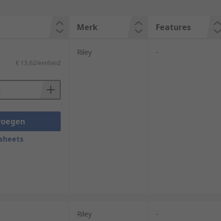
Merk
Features
Riley
-
€ 13,62/eenheid
voegen
sheets
Riley
-