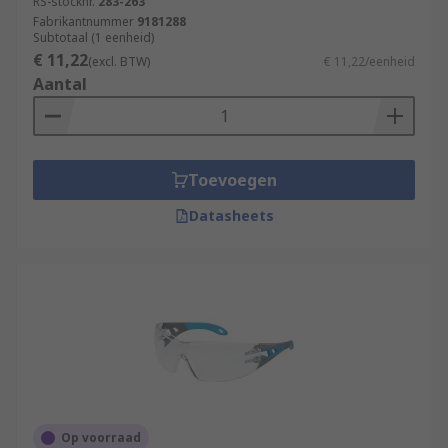
RS-stocknr.
283-263
Fabrikantnummer
9181288
Subtotaal (1 eenheid)
€ 11,22
(excl. BTW)
€ 11,22/eenheid
Aantal
Toevoegen
Datasheets
Op voorraad