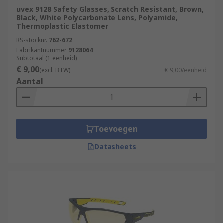
uvex 9128 Safety Glasses, Scratch Resistant, Brown,
Black, White Polycarbonate Lens, Polyamide,
Thermoplastic Elastomer
RS-stocknr.
762-672
Fabrikantnummer
9128064
Subtotaal (1 eenheid)
€ 9,00
(excl. BTW)
€ 9,00/eenheid
Aantal
Toevoegen
Datasheets