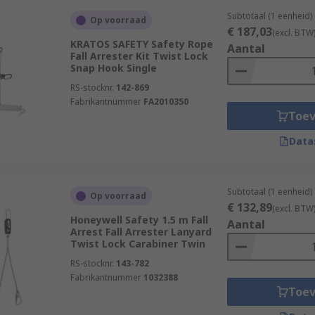
Subtotaal (1 eenheid)
Op voorraad
€ 187,03
(excl. BTW
KRATOS SAFETY Safety Rope
Aantal
Fall Arrester Kit Twist Lock
Snap Hook Single
RS-stocknr.
142-869
Fabrikantnummer
FA2010350
Toe
Data
Subtotaal (1 eenheid)
Op voorraad
€ 132,89
(excl. BTW
Honeywell Safety 1.5 m Fall
Aantal
Arrest Fall Arrester Lanyard
Twist Lock Carabiner Twin
RS-stocknr.
143-782
Fabrikantnummer
1032388
Toe