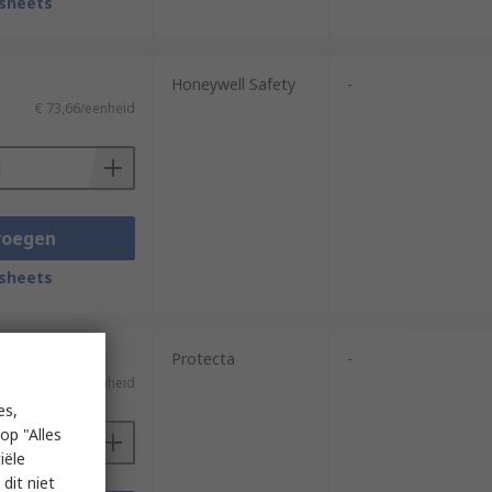
sheets
Honeywell Safety
-
€ 73,66/eenheid
voegen
sheets
Protecta
-
)
€ 141,72/eenheid
es,
op "Alles
iële
dit niet