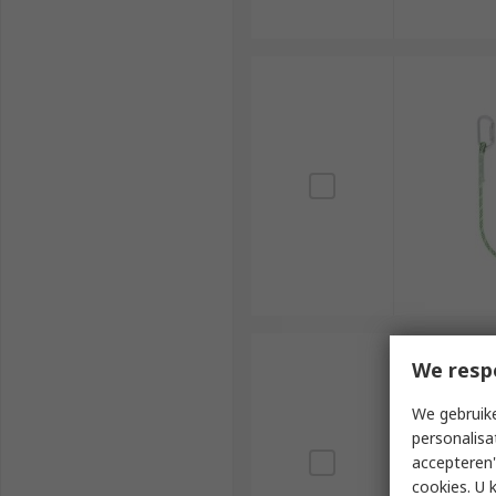
We resp
We gebruike
personalisa
accepteren"
cookies. U 