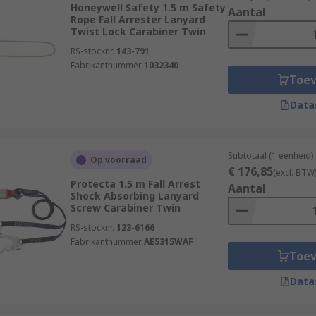
Honeywell Safety 1.5 m Safety
Aantal
Rope Fall Arrester Lanyard
Twist Lock Carabiner Twin
RS-stocknr.
143-791
Fabrikantnummer
1032340
Toe
Data
Subtotaal (1 eenheid)
Op voorraad
€ 176,85
(excl. BTW
Protecta 1.5 m Fall Arrest
Aantal
Shock Absorbing Lanyard
Screw Carabiner Twin
RS-stocknr.
123-6166
Fabrikantnummer
AE5315WAF
Toe
Data