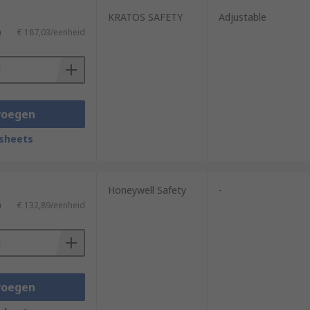
KRATOS SAFETY
Adjustable
)
€ 187,03/eenheid
voegen
sheets
Honeywell Safety
-
)
€ 132,89/eenheid
voegen