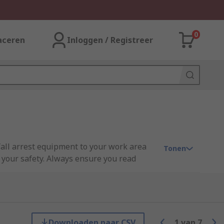
0
aceren
Inloggen / Registreer
fall arrest equipment to your work area
Tonen
ng your safety. Always ensure you read
tecta provide complete information.
 that you have checked the length of the
Downloaden naar CSV
1
van
7