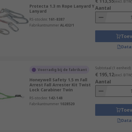
€ 113,55
(excl. BTW
Protecta 1.3 m Rope Lanyard Y
Aantal
Lanyard
RS-stocknr.
161-8387
Fabrikantnummer
AL432/1
Toe
Data
Subtotaal (1 eenheid)
Voorradig bij de fabrikant
€ 195,12
(excl. BTW
Honeywell Safety 1.5 m Fall
Aantal
Arrest Fall Arrester Kit Twist
Lock Carabiner Twin
RS-stocknr.
142-148
Fabrikantnummer
1028520
Toe
Data