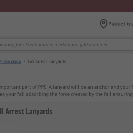
Pakket tr
 Protection
/
Fall Arrest Lanyards
mportant part of PPE. A lanyard will be an anchor and your 
uces your fall absorbing the force created by the fall ensuri
equipment and harnesses used, suppliers like Petzl and Pro
ll Arrest Lanyards
ble. Always ensure, no matter which type of lanyard you use,
nieuw