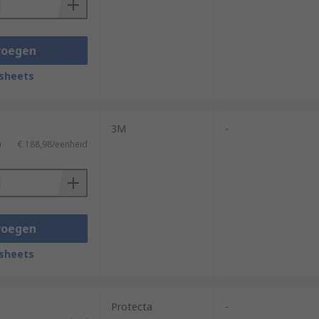
voegen
sheets
3M
-
)
€ 188,98/eenheid
voegen
sheets
Protecta
-