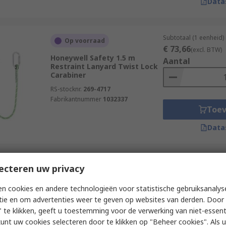
Data
Subtotaal (1 eenheid)
Op voorraad
€ 73,66
(excl. BTW)
Honeywell Safety 1.5 m
Aantal
Restraint Lanyard Twist Lock
Carabiner
RS-stocknr.
269-4717
Fabrikantnummer
1032337
Toe
Data
Subtotaal (1 eenheid)
ecteren uw privacy
Op voorraad
€ 141,72
(excl. BTW
Protecta 1.5 m Fall Arrest
Aantal
n cookies en andere technologieën voor statistische gebruiksanalys
Shock Absorbing Lanyard
tie en om advertenties weer te geven op websites van derden. Door 
Screw Carabiner Twin
 te klikken, geeft u toestemming voor de verwerking van niet-essent
RS-stocknr.
123-6163
kunt uw cookies selecteren door te klikken op "Beheer cookies". Als u 
Fabrikantnummer
AE5315WAA