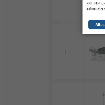
wilt, klikt
informatie 
Alle