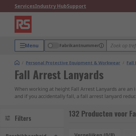
Services
Industry Hub
Support
Menu
Fabrikantnummer
/
Personal Protective Equipment & Workwear
/
Fall
Fall Arrest Lanyards
When working at height Fall Arrest Lanyards are an i
and if you accidentally fall, a fall arrest lanyard red
manufacturer instructions supplied with fall arrest 
132 Producten voor Fa
Types of Fall Arrest Lanyard Available?
Filters
There are 3 main types of fall arrest lanyards availa
Vergelijken (0/8)
Op