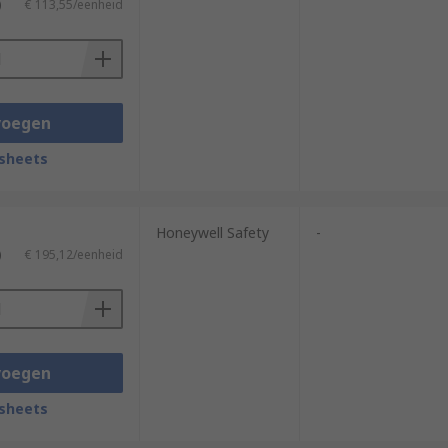
)
€ 113,55/eenheid
voegen
sheets
Honeywell Safety
-
)
€ 195,12/eenheid
voegen
sheets