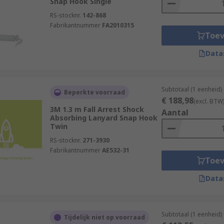
Snap Hook Single
RS-stocknr.
142-868
Fabrikantnummer
FA2010315
Toe
Data
Subtotaal (1 eenheid)
Beperkte voorraad
€ 188,98
(excl. BTW
3M 1.3 m Fall Arrest Shock
Aantal
Absorbing Lanyard Snap Hook
Twin
RS-stocknr.
271-3930
Fabrikantnummer
AE532-31
Toe
Data
Subtotaal (1 eenheid)
Tijdelijk niet op voorraad