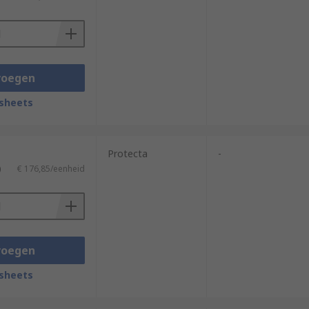
voegen
sheets
Protecta
-
)
€ 176,85/eenheid
voegen
sheets