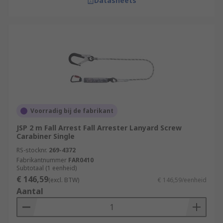
Datasheets
Voorradig bij de fabrikant
JSP 2 m Fall Arrest Fall Arrester Lanyard Screw
Carabiner Single
RS-stocknr.
269-4372
Fabrikantnummer
FAR0410
Subtotaal (1 eenheid)
€ 146,59
(excl. BTW)
€ 146,59/eenheid
Aantal