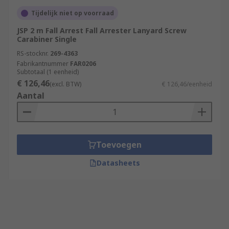
Tijdelijk niet op voorraad
JSP 2 m Fall Arrest Fall Arrester Lanyard Screw
Carabiner Single
RS-stocknr.
269-4363
Fabrikantnummer
FAR0206
Subtotaal (1 eenheid)
€ 126,46
(excl. BTW)
€ 126,46/eenheid
Aantal
Toevoegen
Datasheets