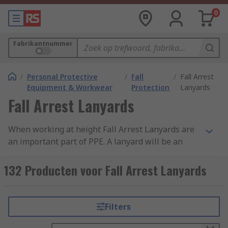
0
Fabrikantnummer
/
Personal Protective
/
Fall
/
Fall Arrest
Equipment & Workwear
Protection
Lanyards
Fall Arrest Lanyards
When working at height Fall Arrest Lanyards are
an important part of PPE. A lanyard will be an
anchor and your fall arrest equipment to your
work area and if you accidentally fall, a fall arrest
132 Producten voor Fall Arrest Lanyards
lanyard reduces your fall absorbing the force
created by the fall ensuring your safety. Always
ensure you read manufacturer instructions
Filters
supplied with fall arrest equipment and
harnesses used, suppliers like Petzl and Protecta