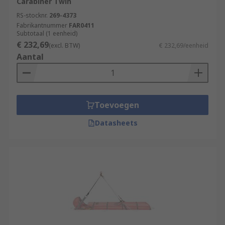
Carabiner Twin
RS-stocknr.
269-4373
Fabrikantnummer
FAR0411
Subtotaal (1 eenheid)
€ 232,69
(excl. BTW)
€ 232,69/eenheid
Aantal
Toevoegen
Datasheets