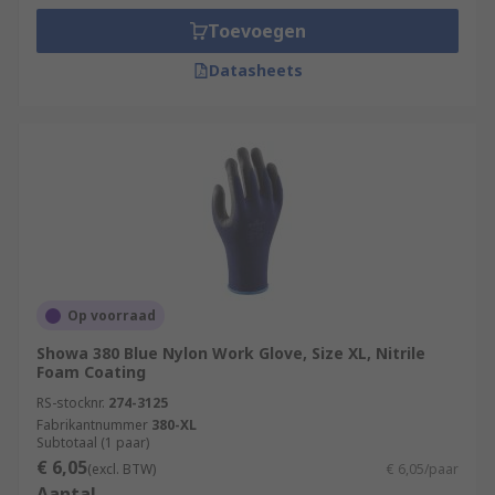
Toevoegen
Datasheets
Op voorraad
Showa 380 Blue Nylon Work Glove, Size XL, Nitrile
Foam Coating
RS-stocknr.
274-3125
Fabrikantnummer
380-XL
Subtotaal (1 paar)
€ 6,05
(excl. BTW)
€ 6,05/paar
Aantal