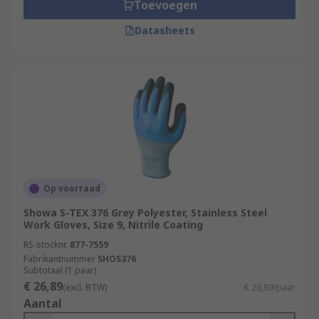
Toevoegen
Datasheets
Op voorraad
Showa S-TEX 376 Grey Polyester, Stainless Steel
Work Gloves, Size 9, Nitrile Coating
RS-stocknr.
877-7559
Fabrikantnummer
SHOS376
Subtotaal (1 paar)
€ 26,89
(excl. BTW)
€ 26,89/paar
Aantal