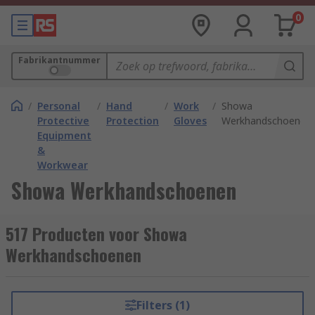
0
Fabrikantnummer
/
Personal
/
Hand
/
Work
/
Showa
Protective
Protection
Gloves
Werkhandschoenen
Equipment
&
Workwear
Showa Werkhandschoenen
517 Producten voor Showa
Werkhandschoenen
Filters (1)