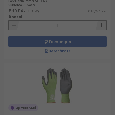
Fabrikantnummer
SHO377
Subtotaal (1 paar)
€ 10,04
(excl. BTW)
€ 10,04/paar
Aantal
Toevoegen
Datasheets
Op voorraad