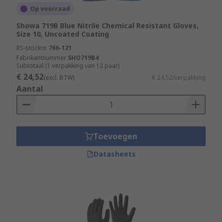
Op voorraad
Showa 719B Blue Nitrile Chemical Resistant Gloves,
Size 10, Uncoated Coating
RS-stocknr.
766-121
Fabrikantnummer
SHO719B4
Subtotaal (1 verpakking van 12 paar)
€ 24,52
(excl. BTW)
€ 24,52/verpakking
Aantal
Toevoegen
Datasheets