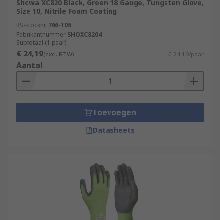
Showa XC820 Black, Green 18 Gauge, Tungsten Glove,
Size 10, Nitrile Foam Coating
RS-stocknr.
766-105
Fabrikantnummer
SHOXC8204
Subtotaal (1 paar)
€ 24,19
(excl. BTW)
€ 24,19/paar
Aantal
Toevoegen
Datasheets