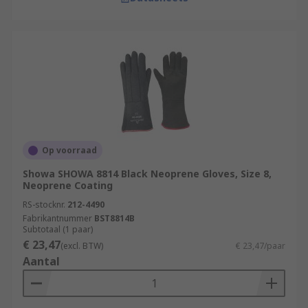
Op voorraad
Showa SHOWA 8814 Black Neoprene Gloves, Size 8,
Neoprene Coating
RS-stocknr.
212-4490
Fabrikantnummer
BST8814B
Subtotaal (1 paar)
€ 23,47
(excl. BTW)
€ 23,47/paar
Aantal