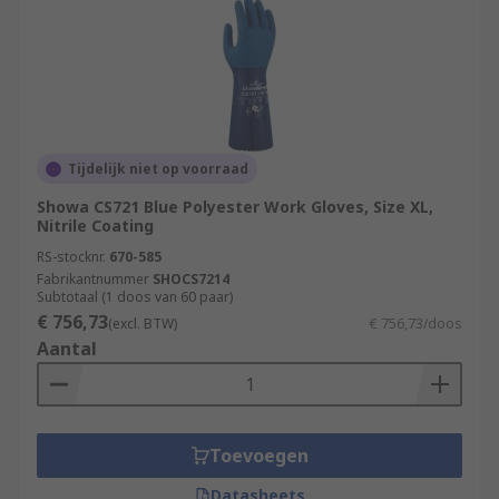
Tijdelijk niet op voorraad
Showa CS721 Blue Polyester Work Gloves, Size XL,
Nitrile Coating
RS-stocknr.
670-585
Fabrikantnummer
SHOCS7214
Subtotaal (1 doos van 60 paar)
€ 756,73
(excl. BTW)
€ 756,73/doos
Aantal
Toevoegen
Datasheets