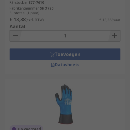
RS-stocknr.
877-7610
Fabrikantnummer
SHO720
Subtotaal (1 paar)
€ 13,38
(excl. BTW)
€ 13,38/paar
Aantal
Toevoegen
Datasheets
Op voorraad