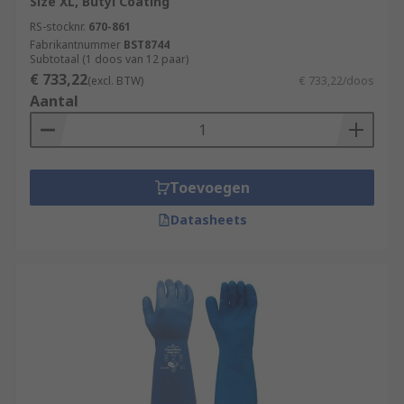
Size XL, Butyl Coating
RS-stocknr.
670-861
Fabrikantnummer
BST8744
Subtotaal (1 doos van 12 paar)
€ 733,22
(excl. BTW)
€ 733,22/doos
Aantal
Toevoegen
Datasheets