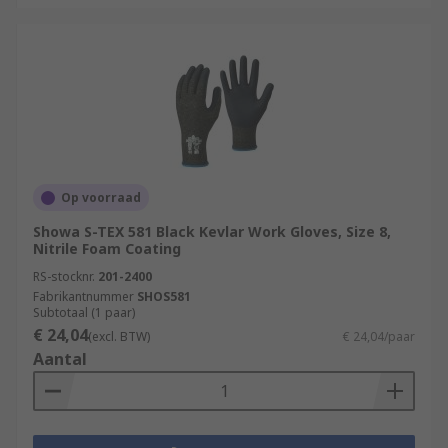
Op voorraad
Showa S-TEX 581 Black Kevlar Work Gloves, Size 8,
Nitrile Foam Coating
RS-stocknr.
201-2400
Fabrikantnummer
SHOS581
Subtotaal (1 paar)
€ 24,04
(excl. BTW)
€ 24,04/paar
Aantal