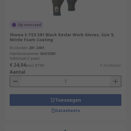
Op voorraad
Showa S-TEX 581 Black Kevlar Work Gloves, Size 9,
Nitrile Foam Coating
RS-stocknr.
201-2401
Fabrikantnummer
SHOS581
Subtotaal (1 paar)
€ 24,04
(excl. BTW)
€ 24,04/paar
Aantal
Toevoegen
Datasheets