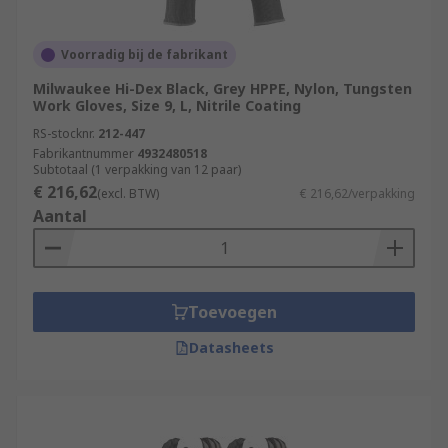
Voorradig bij de fabrikant
Milwaukee Hi-Dex Black, Grey HPPE, Nylon, Tungsten
Work Gloves, Size 9, L, Nitrile Coating
RS-stocknr.
212-447
Fabrikantnummer
4932480518
Subtotaal (1 verpakking van 12 paar)
€ 216,62
(excl. BTW)
€ 216,62/verpakking
Aantal
Toevoegen
Datasheets