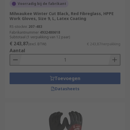
Voorradig bij de fabrikant
Milwaukee Winter Cut Black, Red Fibreglass, HPPE
Work Gloves, Size 9, L, Latex Coating
RS-stocknr.
207-483
Fabrikantnummer
4932480618
Subtotaal (1 verpakking van 12 paar)
€ 243,87
(excl. BTW)
€ 243,87/verpakking
Aantal
Toevoegen
Datasheets