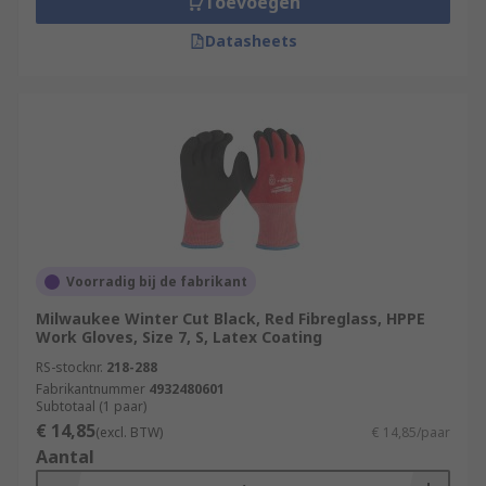
Toevoegen
Datasheets
Voorradig bij de fabrikant
Milwaukee Winter Cut Black, Red Fibreglass, HPPE
Work Gloves, Size 7, S, Latex Coating
RS-stocknr.
218-288
Fabrikantnummer
4932480601
Subtotaal (1 paar)
€ 14,85
(excl. BTW)
€ 14,85/paar
Aantal