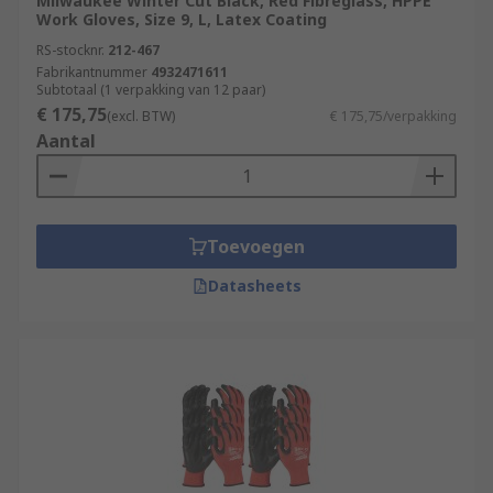
Milwaukee Winter Cut Black, Red Fibreglass, HPPE
Work Gloves, Size 9, L, Latex Coating
RS-stocknr.
212-467
Fabrikantnummer
4932471611
Subtotaal (1 verpakking van 12 paar)
€ 175,75
(excl. BTW)
€ 175,75/verpakking
Aantal
Toevoegen
Datasheets