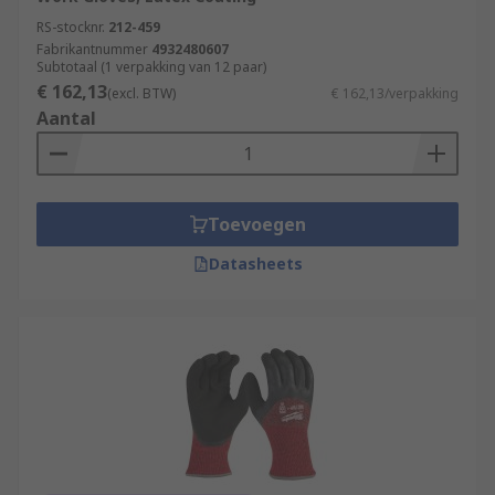
RS-stocknr.
212-459
Fabrikantnummer
4932480607
Subtotaal (1 verpakking van 12 paar)
€ 162,13
(excl. BTW)
€ 162,13/verpakking
Aantal
Toevoegen
Datasheets