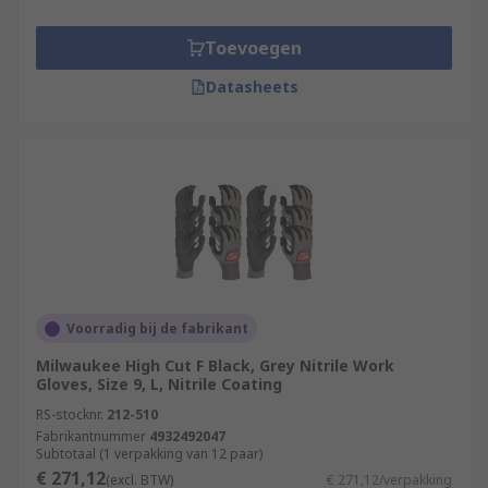
Toevoegen
Datasheets
Voorradig bij de fabrikant
Milwaukee High Cut F Black, Grey Nitrile Work
Gloves, Size 9, L, Nitrile Coating
RS-stocknr.
212-510
Fabrikantnummer
4932492047
Subtotaal (1 verpakking van 12 paar)
€ 271,12
(excl. BTW)
€ 271,12/verpakking