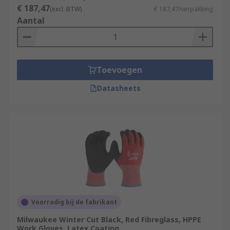
€ 187,47
(excl. BTW)
€ 187,47/verpakking
Aantal
Toevoegen
Datasheets
Voorradig bij de fabrikant
Milwaukee Winter Cut Black, Red Fibreglass, HPPE
Work Gloves, Latex Coating