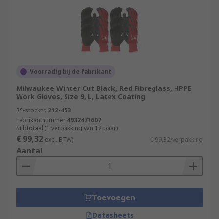
Voorradig bij de fabrikant
Milwaukee Winter Cut Black, Red Fibreglass, HPPE
Work Gloves, Size 9, L, Latex Coating
RS-stocknr.
212-453
Fabrikantnummer
4932471607
Subtotaal (1 verpakking van 12 paar)
€ 99,32
(excl. BTW)
€ 99,32/verpakking
Aantal
Toevoegen
Datasheets