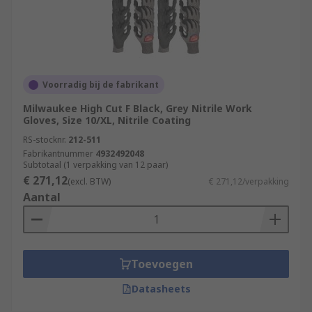
Voorradig bij de fabrikant
Milwaukee High Cut F Black, Grey Nitrile Work
Gloves, Size 10/XL, Nitrile Coating
RS-stocknr.
212-511
Fabrikantnummer
4932492048
Subtotaal (1 verpakking van 12 paar)
€ 271,12
(excl. BTW)
€ 271,12/verpakking
Aantal
Toevoegen
Datasheets