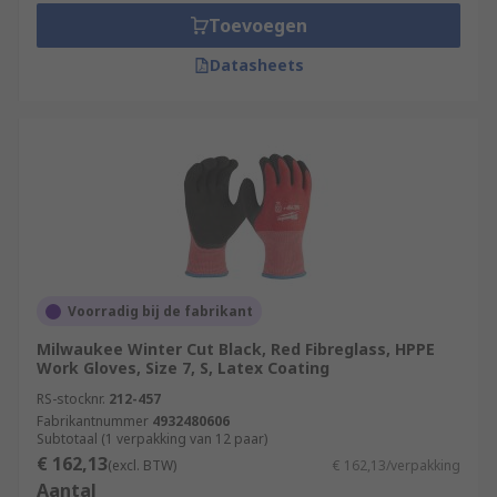
Toevoegen
Datasheets
Voorradig bij de fabrikant
Milwaukee Winter Cut Black, Red Fibreglass, HPPE
Work Gloves, Size 7, S, Latex Coating
RS-stocknr.
212-457
Fabrikantnummer
4932480606
Subtotaal (1 verpakking van 12 paar)
€ 162,13
(excl. BTW)
€ 162,13/verpakking
Aantal