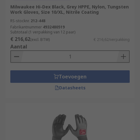
Milwaukee Hi-Dex Black, Grey HPPE, Nylon, Tungsten
Work Gloves, Size 10/XL, Nitrile Coating
RS-stocknr.
212-448
Fabrikantnummer
4932480519
Subtotaal (1 verpakking van 12 paar)
€ 216,62
(excl. BTW)
€ 216,62/verpakking
Aantal
Toevoegen
Datasheets