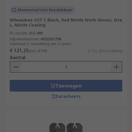
Momenteel niet beschikbaar
Milwaukee CUT C Black, Red Nitrile Work Gloves, Size
L, Nitrile Coating
RS-stocknr.
212-495
Fabrikantnummer
4932501298
Subtotaal (1 verpakking van 12 paar)
€ 121,25
(excl. BTW)
€ 121,25/verpakking
Aantal
Toevoegen
Datasheets