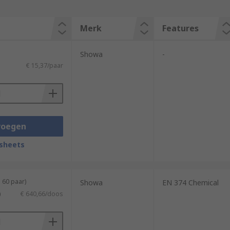
Merk
Features
Showa
-
€ 15,37/paar
voegen
sheets
 60 paar)
Showa
EN 374 Chemical
)
€ 640,66/doos