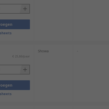
voegen
sheets
Showa
-
€ 25,86/paar
voegen
sheets