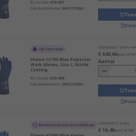
RS-stocknr.
670-607
Fabrikantnummer
SHOCS7004
Toe
Data
Subtotaal (1 doos van
Op voorraad
€ 640,66
(excl. BTW
Showa CS700 Blue Polyester
Aantal
Work Gloves, Size L, Nitrile
Coating
RS-stocknr.
670-608
Fabrikantnummer
SHOCS7003
Toe
Data
Subtotaal (1 paar)
Momenteel niet beschikbaar
€ 16,46
(excl. BTW)
Showa KV660 Blue Kevlar