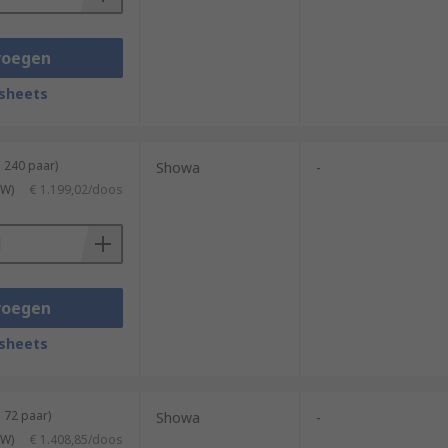
voegen
sheets
 240 paar)
Showa
-
TW)
€ 1.199,02/doos
voegen
sheets
 72 paar)
Showa
-
TW)
€ 1.408,85/doos