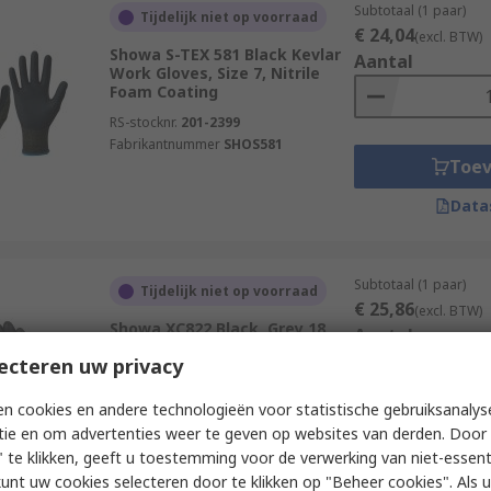
Subtotaal (1 paar)
Tijdelijk niet op voorraad
€ 24,04
(excl. BTW)
Showa S-TEX 581 Black Kevlar
Aantal
Work Gloves, Size 7, Nitrile
Foam Coating
RS-stocknr.
201-2399
Fabrikantnummer
SHOS581
Toe
Data
Subtotaal (1 paar)
Tijdelijk niet op voorraad
€ 25,86
(excl. BTW)
Showa XC822 Black, Grey 18
Aantal
Gauge, Tungsten Glove, Size 8,
ecteren uw privacy
Nitrile Coating
RS-stocknr.
766-106
n cookies en andere technologieën voor statistische gebruiksanalys
Fabrikantnummer
SHOXC8222
tie en om advertenties weer te geven op websites van derden. Door 
Toe
 te klikken, geeft u toestemming voor de verwerking van niet-essent
Data
kunt uw cookies selecteren door te klikken op "Beheer cookies". Als u 