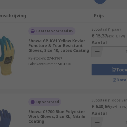
mschrijving
Prijs
Subtotaal (1 paar)
Laatste voorraad RS
€ 15,37
(excl. BTW)
Showa GP-KV1 Yellow Kevlar
Aantal
Puncture & Tear Resistant
Gloves, Size 10, Latex Coating
RS-stocknr.
274-3167
Fabrikantnummer
SHO320
Toe
Data
Subtotaal (1 doos van
Op voorraad
€ 640,66
(excl. BTW
Showa CS700 Blue Polyester
Aantal
Work Gloves, Size XL, Nitrile
Coating