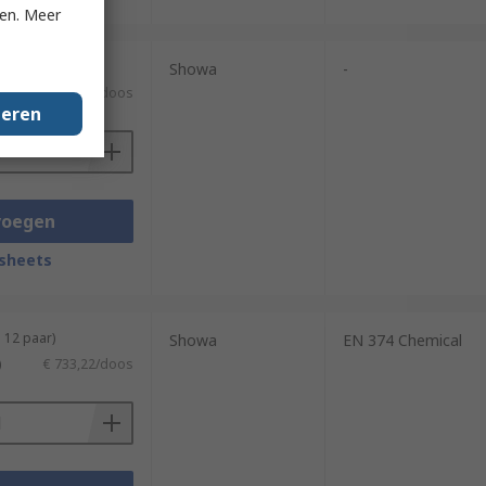
ken. Meer
 72 paar)
Showa
-
TW)
€ 1.408,85/doos
geren
voegen
sheets
 12 paar)
Showa
EN 374 Chemical
)
€ 733,22/doos