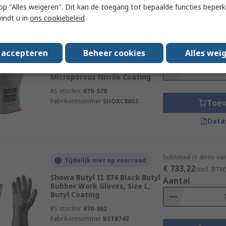
 u op "Alles weigeren". Dit kan de toegang tot bepaalde functies beper
vindt u in
ons cookiebeleid
Subtotaal (1 doos van
Tijdelijk niet op voorraad
€ 1.408,85
(excl. B
Showa XC800 Black, White High
s accepteren
Beheer cookies
Alles wei
Aantal
Performance Polyethylene
Work Gloves, Size L,
Microporous Nitrile Coating
RS-stocknr.
670-578
Fabrikantnummer
SHOXC8003
Toe
Data
Subtotaal (1 doos van
Tijdelijk niet op voorraad
€ 733,22
(excl. BTW
Showa Butyl II 874 Black Butyl
Aantal
Rubber Work Gloves, Size L,
Butyl Coating
RS-stocknr.
670-862
Fabrikantnummer
BST8743