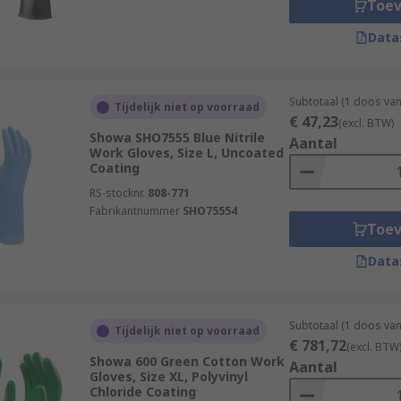
Toe
Data
Subtotaal (1 doos va
Tijdelijk niet op voorraad
€ 47,23
(excl. BTW)
Showa SHO7555 Blue Nitrile
Aantal
Work Gloves, Size L, Uncoated
Coating
RS-stocknr.
808-771
Fabrikantnummer
SHO75554
Toe
Data
Subtotaal (1 doos van
Tijdelijk niet op voorraad
€ 781,72
(excl. BTW
Showa 600 Green Cotton Work
Aantal
Gloves, Size XL, Polyvinyl
Chloride Coating