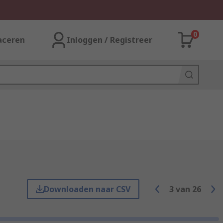
0
aceren
Inloggen / Registreer
Downloaden naar CSV
3
van
26