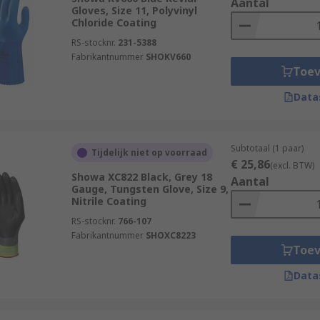
Aantal
Gloves, Size 11, Polyvinyl
Chloride Coating
RS-stocknr.
231-5388
Fabrikantnummer
SHOKV660
Toe
Data
Subtotaal (1 paar)
Tijdelijk niet op voorraad
€ 25,86
(excl. BTW)
Showa XC822 Black, Grey 18
Aantal
Gauge, Tungsten Glove, Size 9,
Nitrile Coating
RS-stocknr.
766-107
Fabrikantnummer
SHOXC8223
Toe
Data