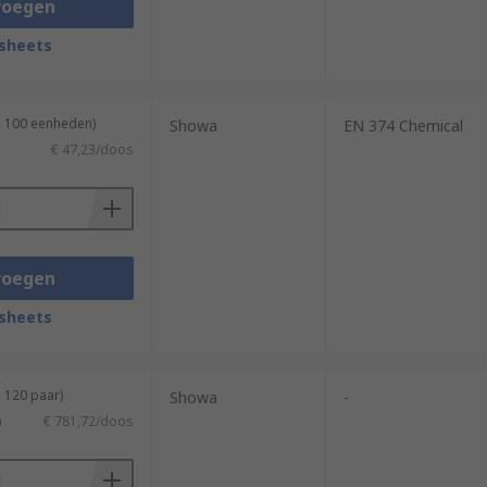
voegen
sheets
n 100 eenheden)
Showa
EN 374 Chemical
€ 47,23/doos
voegen
sheets
 120 paar)
Showa
-
)
€ 781,72/doos