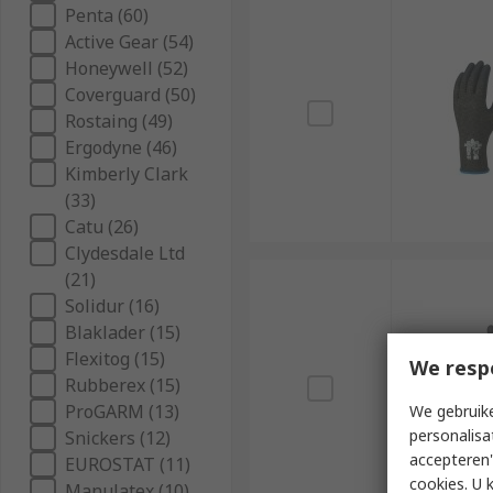
Penta (60)
Active Gear (54)
Honeywell (52)
Coverguard (50)
Rostaing (49)
Ergodyne (46)
Kimberly Clark
(33)
Catu (26)
Clydesdale Ltd
(21)
Solidur (16)
Blaklader (15)
Flexitog (15)
We resp
Rubberex (15)
ProGARM (13)
We gebruike
personalisa
Snickers (12)
accepteren"
EUROSTAT (11)
cookies. U 
Manulatex (10)