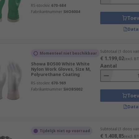
RS-stocknr.
670-684
Fabrikantnummer
SHO6004
Toe
Data
Subtotaal (1 doos van
Momenteel niet beschikbaar
€ 1.199,02
(excl. B
Showa BO500 White White
Aantal
Nylon Work Gloves, Size M,
Polyurethane Coating
RS-stocknr.
670-969
Fabrikantnummer
SHOB5002
Toe
Data
Subtotaal (1 doos van
Tijdelijk niet op voorraad
€ 1.408,85
(excl. B