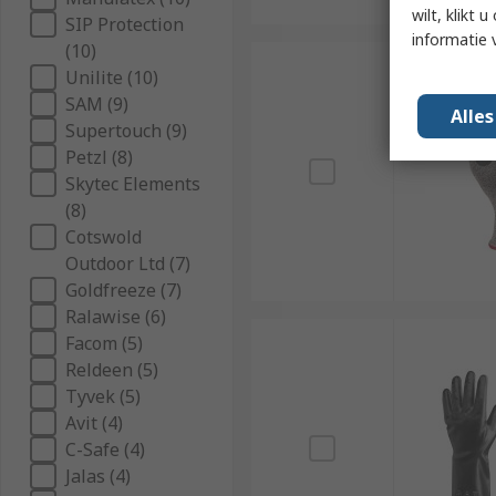
wilt, klikt
SIP Protection
informatie 
(10)
Unilite (10)
SAM (9)
Alle
Supertouch (9)
Petzl (8)
Skytec Elements
(8)
Cotswold
Outdoor Ltd (7)
Goldfreeze (7)
Ralawise (6)
Facom (5)
Reldeen (5)
Tyvek (5)
Avit (4)
C-Safe (4)
Jalas (4)