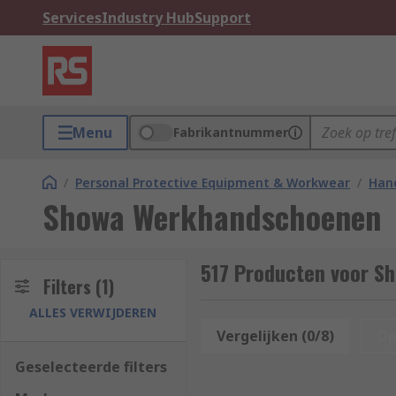
Services
Industry Hub
Support
Menu
Fabrikantnummer
/
Personal Protective Equipment & Workwear
/
Hand
Showa Werkhandschoenen
517 Producten voor 
Filters
(1)
ALLES VERWIJDEREN
Vergelijken (0/8)
Op
Geselecteerde filters