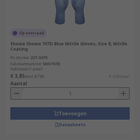
Op voorraad
Showa Showa 707D Blue Nitrile Gloves, Size 8, Nitrile
Coating
RS-stocknr.
227-0475
Fabrikantnummer
SHO707D
Subtotaal (1 paar)
€ 3,85
(excl. BTW)
€ 3,85/paar
Aantal
Toevoegen
Datasheets