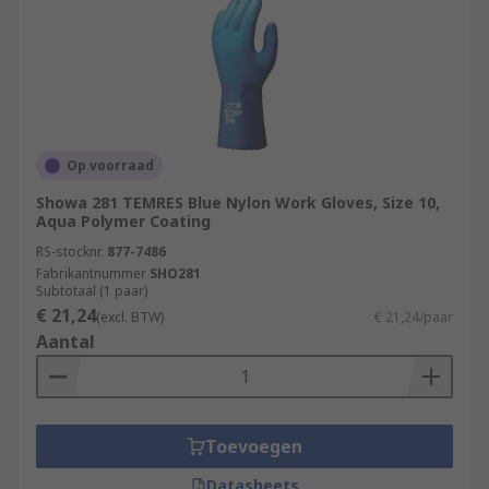
Op voorraad
Showa 281 TEMRES Blue Nylon Work Gloves, Size 10,
Aqua Polymer Coating
RS-stocknr.
877-7486
Fabrikantnummer
SHO281
Subtotaal (1 paar)
€ 21,24
(excl. BTW)
€ 21,24/paar
Aantal
Toevoegen
Datasheets