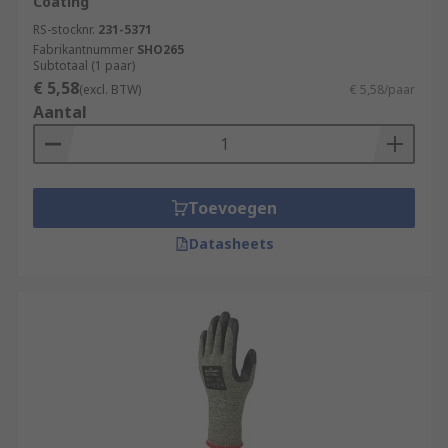
Coating
RS-stocknr.
231-5371
Fabrikantnummer
SHO265
Subtotaal (1 paar)
€ 5,58
(excl. BTW)
€ 5,58/paar
Aantal
Toevoegen
Datasheets