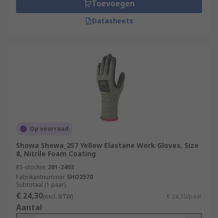
Toevoegen
Datasheets
Op voorraad
Showa Showa_257 Yellow Elastane Work Gloves, Size
8, Nitrile Foam Coating
RS-stocknr.
201-2403
Fabrikantnummer
SHO2570
Subtotaal (1 paar)
€ 24,30
(excl. BTW)
€ 24,30/paar
Aantal