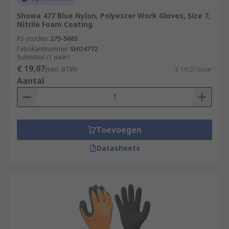
Showa 477 Blue Nylon, Polyester Work Gloves, Size 7,
Nitrile Foam Coating
RS-stocknr.
275-5685
Fabrikantnummer
SHO4772
Subtotaal (1 paar)
€ 19,07
(excl. BTW)
€ 19,07/paar
Aantal
Toevoegen
Datasheets