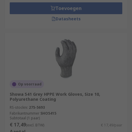
Toevoegen
Datasheets
Op voorraad
Showa 541 Grey HPPE Work Gloves, Size 10,
Polyurethane Coating
RS-stocknr.
275-5693
Fabrikantnummer
SHO5415
Subtotaal (1 paar)
€ 17,49
(excl. BTW)
€ 17,49/paar
Aantal