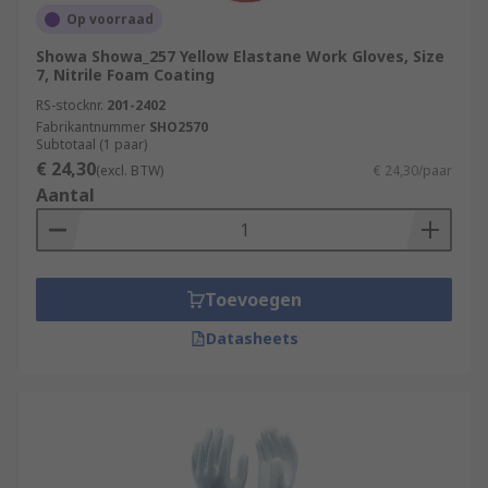
Op voorraad
Showa Showa_257 Yellow Elastane Work Gloves, Size
7, Nitrile Foam Coating
RS-stocknr.
201-2402
Fabrikantnummer
SHO2570
Subtotaal (1 paar)
€ 24,30
(excl. BTW)
€ 24,30/paar
Aantal
Toevoegen
Datasheets