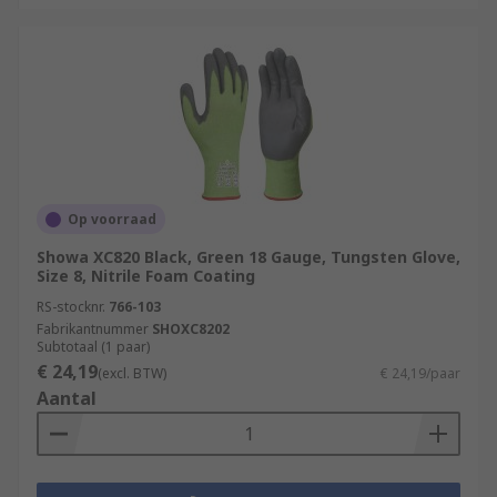
Op voorraad
Showa XC820 Black, Green 18 Gauge, Tungsten Glove,
Size 8, Nitrile Foam Coating
RS-stocknr.
766-103
Fabrikantnummer
SHOXC8202
Subtotaal (1 paar)
€ 24,19
(excl. BTW)
€ 24,19/paar
Aantal