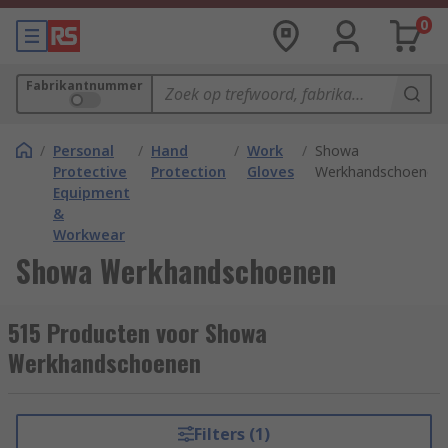
0
Fabrikantnummer
/
Personal
/
Hand
/
Work
/
Showa
Protective
Protection
Gloves
Werkhandschoenen
Equipment
&
Workwear
Showa Werkhandschoenen
515 Producten voor Showa
Werkhandschoenen
Filters (1)