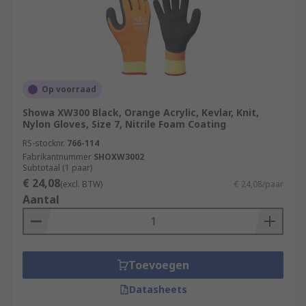
Op voorraad
Showa XW300 Black, Orange Acrylic, Kevlar, Knit,
Nylon Gloves, Size 7, Nitrile Foam Coating
RS-stocknr.
766-114
Fabrikantnummer
SHOXW3002
Subtotaal (1 paar)
€ 24,08
(excl. BTW)
€ 24,08/paar
Aantal
Toevoegen
Datasheets