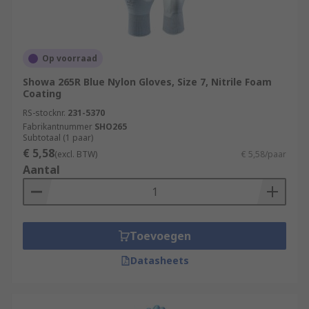
Op voorraad
Showa 265R Blue Nylon Gloves, Size 7, Nitrile Foam
Coating
RS-stocknr.
231-5370
Fabrikantnummer
SHO265
Subtotaal (1 paar)
€ 5,58
(excl. BTW)
€ 5,58/paar
Aantal
Toevoegen
Datasheets