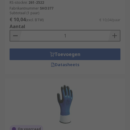
RS-stocknr.
261-2522
Fabrikantnummer
SHO377
Subtotaal (1 paar)
€ 10,04
(excl. BTW)
€ 10,04/paar
Aantal
Toevoegen
Datasheets
Op voorraad