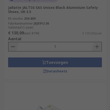
Jallatte JALTIG SAS Unisex Black Aluminium Safety
Shoes, UK 3.5
RS-stocknr.
204-809
Fabrikantnummer
JXJX912 36
Subtotaal (1 paar)
€ 130,09
(excl. BTW)
€ 130,09/paar
Aantal
Toevoegen
Datasheets