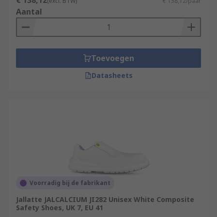
€ 138,12
(excl. BTW)
€ 138,12/paar
Aantal
Toevoegen
Datasheets
Voorradig bij de fabrikant
Jallatte JALCALCIUM JI282 Unisex White Composite
Safety Shoes, UK 7, EU 41