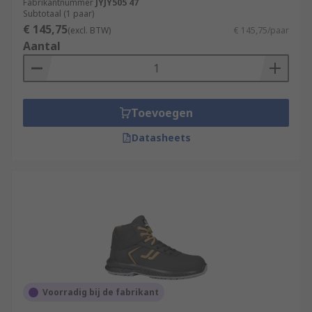
Fabrikantnummer
JYJY505 47
Subtotaal (1 paar)
€ 145,75
(excl. BTW)
€ 145,75/paar
Aantal
Toevoegen
Datasheets
Voorradig bij de fabrikant