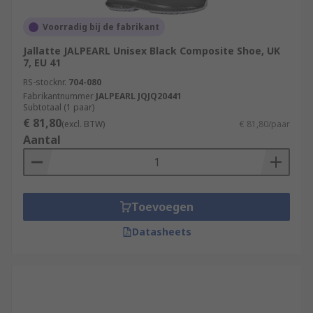
Voorradig bij de fabrikant
Jallatte JALPEARL Unisex Black Composite Shoe, UK
7, EU 41
RS-stocknr.
704-080
Fabrikantnummer
JALPEARL JQJQ20441
Subtotaal (1 paar)
€ 81,80
(excl. BTW)
€ 81,80/paar
Aantal
Toevoegen
Datasheets