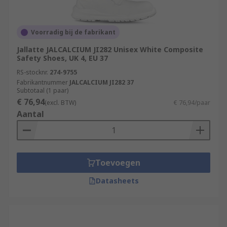
Voorradig bij de fabrikant
Jallatte JALCALCIUM JI282 Unisex White Composite
Safety Shoes, UK 4, EU 37
RS-stocknr.
274-9755
Fabrikantnummer
JALCALCIUM JI282 37
Subtotaal (1 paar)
€ 76,94
(excl. BTW)
€ 76,94/paar
Aantal
Toevoegen
Datasheets