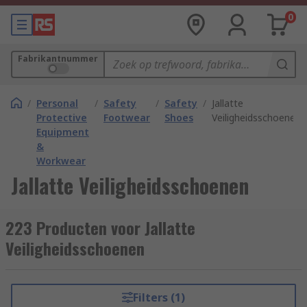
0
Fabrikantnummer
/
Personal
/
Safety
/
Safety
/
Jallatte
Protective
Footwear
Shoes
Veiligheidsschoenen
Equipment
&
Workwear
Jallatte Veiligheidsschoenen
223 Producten voor Jallatte
Veiligheidsschoenen
Filters (1)