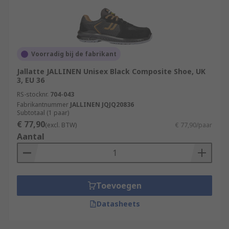
Voorradig bij de fabrikant
Jallatte JALLINEN Unisex Black Composite Shoe, UK
3, EU 36
RS-stocknr.
704-043
Fabrikantnummer
JALLINEN JQJQ20836
Subtotaal (1 paar)
€ 77,90
(excl. BTW)
€ 77,90/paar
Aantal
Toevoegen
Datasheets