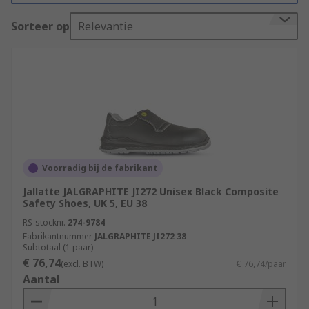
Sorteer op
Relevantie
Voorradig bij de fabrikant
Jallatte JALGRAPHITE JI272 Unisex Black Composite
Safety Shoes, UK 5, EU 38
RS-stocknr.
274-9784
Fabrikantnummer
JALGRAPHITE JI272 38
Subtotaal (1 paar)
€ 76,74
(excl. BTW)
€ 76,74/paar
Aantal