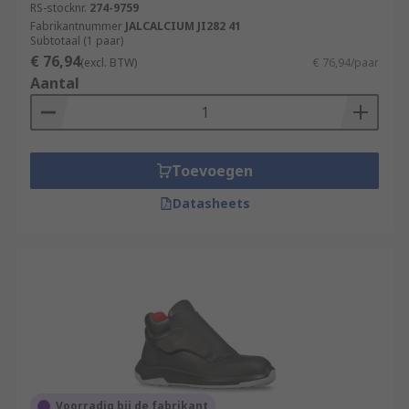
RS-stocknr.
274-9759
Fabrikantnummer
JALCALCIUM JI282 41
Subtotaal (1 paar)
€ 76,94
(excl. BTW)
€ 76,94/paar
Aantal
Toevoegen
Datasheets
Voorradig bij de fabrikant