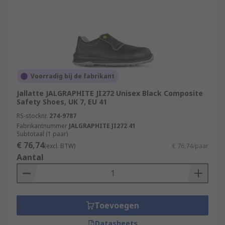
Voorradig bij de fabrikant
Jallatte JALGRAPHITE JI272 Unisex Black Composite
Safety Shoes, UK 7, EU 41
RS-stocknr.
274-9787
Fabrikantnummer
JALGRAPHITE JI272 41
Subtotaal (1 paar)
€ 76,74
(excl. BTW)
€ 76,74/paar
Aantal
Toevoegen
Datasheets