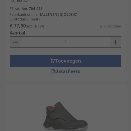
12, EU 47
RS-stocknr.
704-056
Fabrikantnummer
JALLINEN JQJQ20847
Subtotaal (1 paar)
€ 77,90
(excl. BTW)
€ 77,90/paar
Aantal
Toevoegen
Datasheets