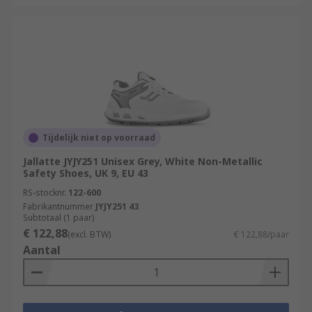
Tijdelijk niet op voorraad
Jallatte JYJY251 Unisex Grey, White Non-Metallic
Safety Shoes, UK 9, EU 43
RS-stocknr.
122-600
Fabrikantnummer
JYJY251 43
Subtotaal (1 paar)
€ 122,88
(excl. BTW)
€ 122,88/paar
Aantal