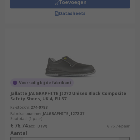
Toevoegen
Datasheets
Voorradig bij de fabrikant
Jallatte JALGRAPHITE JI272 Unisex Black Composite
Safety Shoes, UK 4, EU 37
RS-stocknr.
274-9783
Fabrikantnummer
JALGRAPHITE JI272 37
Subtotaal (1 paar)
€ 76,74
(excl. BTW)
€ 76,74/paar
Aantal