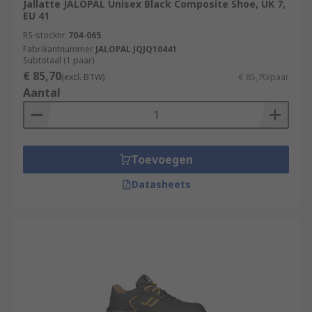
Jallatte JALOPAL Unisex Black Composite Shoe, UK 7,
EU 41
RS-stocknr.
704-065
Fabrikantnummer
JALOPAL JQJQ10441
Subtotaal (1 paar)
€ 85,70
(excl. BTW)
€ 85,70/paar
Aantal
Toevoegen
Datasheets