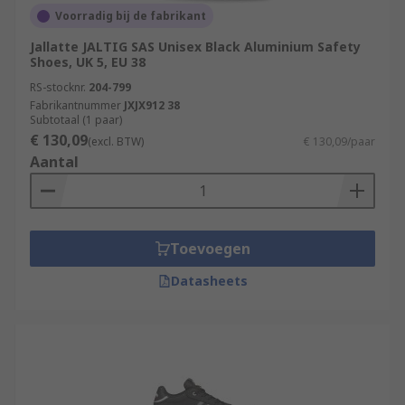
Voorradig bij de fabrikant
Jallatte JALTIG SAS Unisex Black Aluminium Safety
Shoes, UK 5, EU 38
RS-stocknr.
204-799
Fabrikantnummer
JXJX912 38
Subtotaal (1 paar)
€ 130,09
(excl. BTW)
€ 130,09/paar
Aantal
Toevoegen
Datasheets