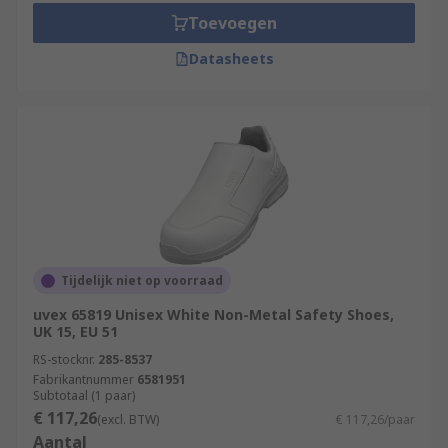
Toevoegen
Datasheets
Tijdelijk niet op voorraad
uvex 65819 Unisex White Non-Metal Safety Shoes,
UK 15, EU 51
RS-stocknr.
285-8537
Fabrikantnummer
6581951
Subtotaal (1 paar)
€ 117,26
(excl. BTW)
€ 117,26/paar
Aantal