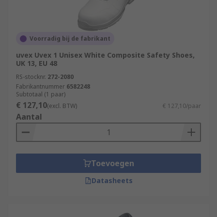
Voorradig bij de fabrikant
uvex Uvex 1 Unisex White Composite Safety Shoes,
UK 13, EU 48
RS-stocknr.
272-2080
Fabrikantnummer
6582248
Subtotaal (1 paar)
€ 127,10
(excl. BTW)
€ 127,10/paar
Aantal
Toevoegen
Datasheets