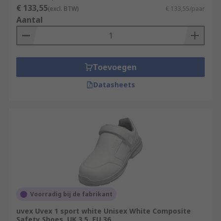
€ 133,55
(excl. BTW)
€ 133,55/paar
Aantal
Toevoegen
Datasheets
Voorradig bij de fabrikant
uvex Uvex 1 sport white Unisex White Composite
Safety Shoes, UK 3.5, EU 36