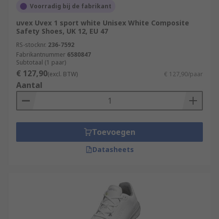
Voorradig bij de fabrikant
uvex Uvex 1 sport white Unisex White Composite
Safety Shoes, UK 12, EU 47
RS-stocknr.
236-7592
Fabrikantnummer
6580847
Subtotaal (1 paar)
€ 127,90
(excl. BTW)
€ 127,90/paar
Aantal
Toevoegen
Datasheets