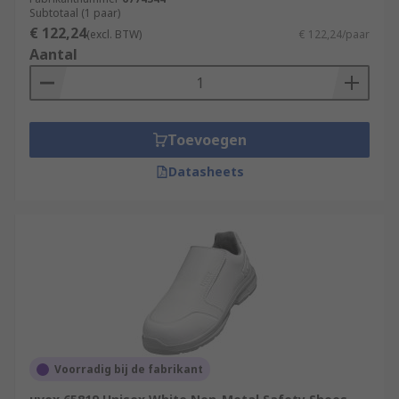
Subtotaal (1 paar)
€ 122,24
(excl. BTW)
€ 122,24/paar
Aantal
Toevoegen
Datasheets
Voorradig bij de fabrikant