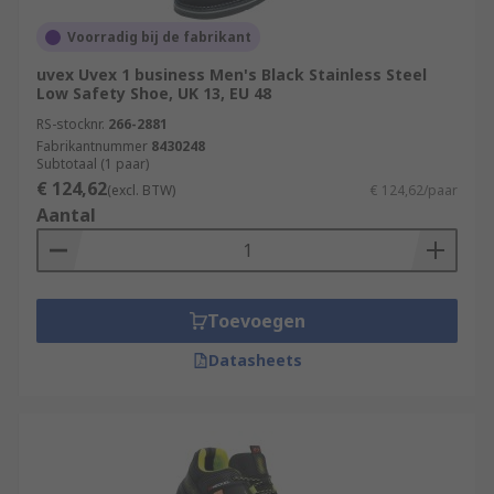
Voorradig bij de fabrikant
uvex Uvex 1 business Men's Black Stainless Steel
Low Safety Shoe, UK 13, EU 48
RS-stocknr.
266-2881
Fabrikantnummer
8430248
Subtotaal (1 paar)
€ 124,62
(excl. BTW)
€ 124,62/paar
Aantal
Toevoegen
Datasheets