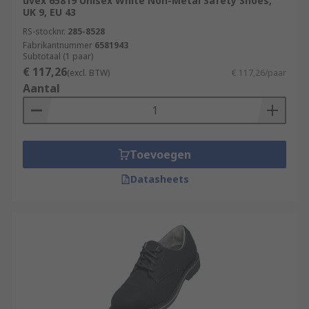
uvex 65819 Unisex White Non-Metal Safety Shoes,
UK 9, EU 43
RS-stocknr.
285-8528
Fabrikantnummer
6581943
Subtotaal (1 paar)
€ 117,26
(excl. BTW)
€ 117,26/paar
Aantal
Toevoegen
Datasheets