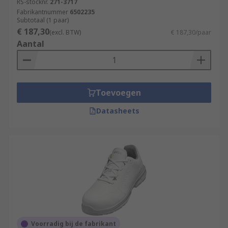
RS-stocknr.
271-3717
Fabrikantnummer
6502235
Subtotaal (1 paar)
€ 187,30
(excl. BTW)
€ 187,30/paar
Aantal
Toevoegen
Datasheets
Voorradig bij de fabrikant