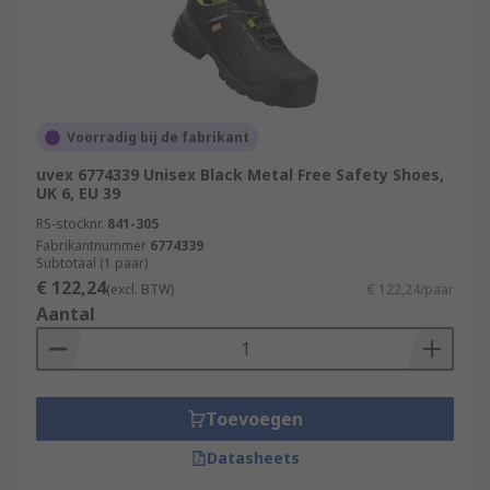
Voorradig bij de fabrikant
uvex 6774339 Unisex Black Metal Free Safety Shoes,
UK 6, EU 39
RS-stocknr.
841-305
Fabrikantnummer
6774339
Subtotaal (1 paar)
€ 122,24
(excl. BTW)
€ 122,24/paar
Aantal
Toevoegen
Datasheets