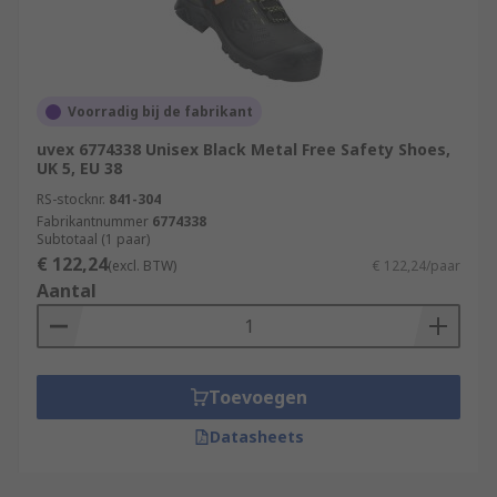
Voorradig bij de fabrikant
uvex 6774338 Unisex Black Metal Free Safety Shoes,
UK 5, EU 38
RS-stocknr.
841-304
Fabrikantnummer
6774338
Subtotaal (1 paar)
€ 122,24
(excl. BTW)
€ 122,24/paar
Aantal
Toevoegen
Datasheets