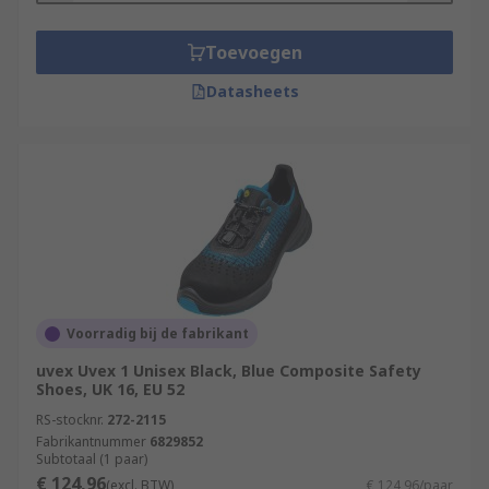
Toevoegen
Datasheets
Voorradig bij de fabrikant
uvex Uvex 1 Unisex Black, Blue Composite Safety
Shoes, UK 16, EU 52
RS-stocknr.
272-2115
Fabrikantnummer
6829852
Subtotaal (1 paar)
€ 124,96
(excl. BTW)
€ 124,96/paar