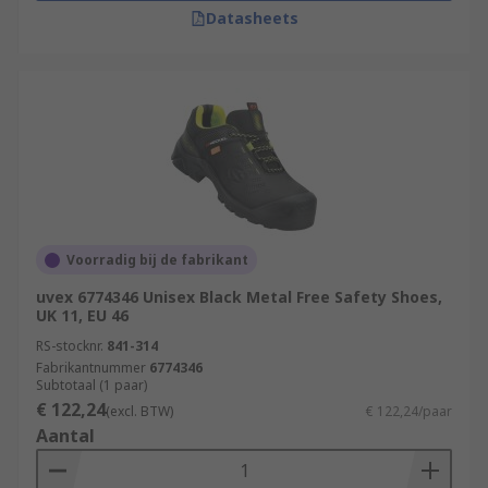
Datasheets
Voorradig bij de fabrikant
uvex 6774346 Unisex Black Metal Free Safety Shoes,
UK 11, EU 46
RS-stocknr.
841-314
Fabrikantnummer
6774346
Subtotaal (1 paar)
€ 122,24
(excl. BTW)
€ 122,24/paar
Aantal