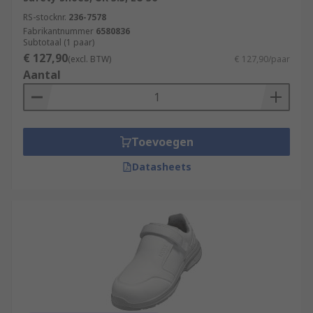
RS-stocknr.
236-7578
Fabrikantnummer
6580836
Subtotaal (1 paar)
€ 127,90
(excl. BTW)
€ 127,90/paar
Aantal
Toevoegen
Datasheets