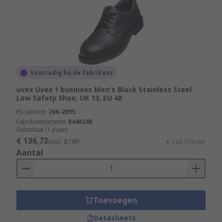
Voorradig bij de fabrikant
uvex Uvex 1 business Men's Black Stainless Steel
Low Safety Shoe, UK 13, EU 48
RS-stocknr.
266-2895
Fabrikantnummer
8448248
Subtotaal (1 paar)
€ 136,73
(excl. BTW)
€ 136,73/paar
Aantal
Toevoegen
Datasheets