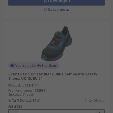
Toevoegen
Datasheets
Voorradig bij de fabrikant
uvex Uvex 1 Unisex Black, Blue Composite Safety
Shoes, UK 15, EU 51
RS-stocknr.
272-2114
Fabrikantnummer
6829851
Subtotaal (1 paar)
€ 124,96
(excl. BTW)
€ 124,96/paar
Aantal