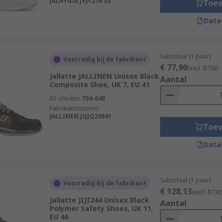
JALHYGIE JYJY216 35
Toe
Data
Subtotaal (1 paar)
Voorradig bij de fabrikant
€ 77,90
(excl. BTW)
Jallatte JALLINEN Unisex Black
Aantal
Composite Shoe, UK 7, EU 41
RS-stocknr.
704-048
Fabrikantnummer
JALLINEN JQJQ20841
Toe
Data
Subtotaal (1 paar)
Voorradig bij de fabrikant
€ 128,13
(excl. BTW
Jallatte JIJI244 Unisex Black
Aantal
Polymer Safety Shoes, UK 11,
EU 46