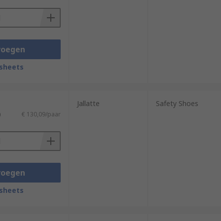
voegen
sheets
Jallatte
Safety Shoes
)
€ 130,09/paar
voegen
sheets