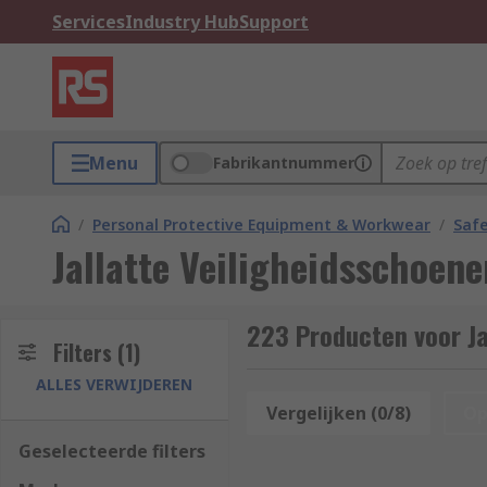
Services
Industry Hub
Support
Menu
Fabrikantnummer
/
Personal Protective Equipment & Workwear
/
Saf
Jallatte Veiligheidsschoene
223 Producten voor Ja
Filters
(1)
ALLES VERWIJDEREN
Vergelijken (0/8)
Op
Geselecteerde filters