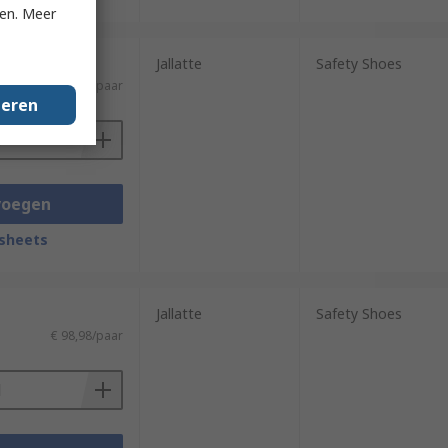
ken. Meer
Jallatte
Safety Shoes
)
€ 130,09/paar
geren
voegen
sheets
Jallatte
Safety Shoes
€ 98,98/paar