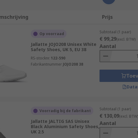
mschrijving
Prijs
Subtotaal (1 paar)
Op voorraad
€ 99,29
(excl. BTW)
Jallatte JOJO208 Unisex White
Aantal
Safety Shoes, UK 5, EU 38
RS-stocknr.
122-590
Fabrikantnummer
JOJO208 38
Toe
Data
Subtotaal (1 paar)
Voorradig bij de fabrikant
€ 130,09
(excl. BTW
Jallatte JALTIG SAS Unisex
Aantal
Black Aluminium Safety Shoes,
UK 2.5