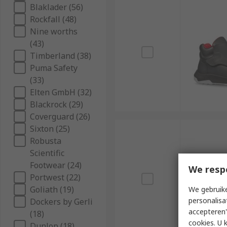
Blaklader (56)
Rockfall (48)
Nine worths
(43)
Timberland (38)
Puma Safety
(33)
Elten GmbH (32)
Blackrock (29)
Coverguard (26)
Sixton (25)
Robusta
Scientific
Footwear (24)
We resp
Portwest (22)
Goliath (19)
We gebruike
personalisa
Dockers by Gerli
accepteren"
(18)
cookies. U 
Dunlop (18)