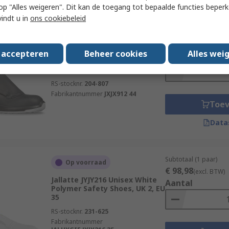
 u op "Alles weigeren". Dit kan de toegang tot bepaalde functies beper
vindt u in
ons cookiebeleid
Subtotaal (1 paar)
Voorradig bij de fabrikant
€ 130,09
(excl. BTW
Jallatte JALTIG SAS Unisex
s accepteren
Beheer cookies
Alles wei
Aantal
Black Aluminium Safety Shoes,
UK 9.5
RS-stocknr.
204-807
Fabrikantnummer
JXJX912 44
Toe
Data
Subtotaal (1 paar)
Op voorraad
€ 98,98
(excl. BTW)
Jallatte JYJY216 Unisex White
Aantal
Polymer Safety Shoes, UK 2, EU
35
RS-stocknr.
231-625
Fabrikantnummer