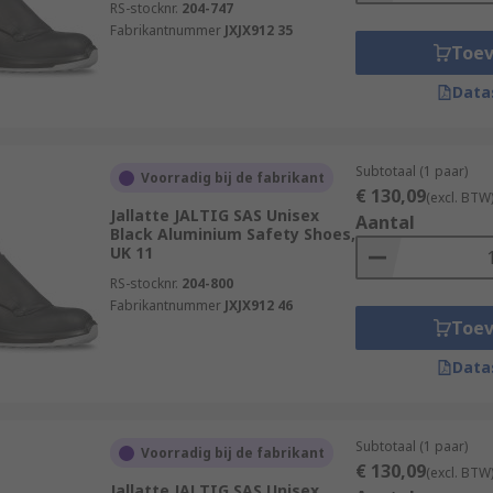
RS-stocknr.
204-747
Fabrikantnummer
JXJX912 35
Toe
Data
Subtotaal (1 paar)
Voorradig bij de fabrikant
€ 130,09
(excl. BTW
Jallatte JALTIG SAS Unisex
Aantal
Black Aluminium Safety Shoes,
UK 11
RS-stocknr.
204-800
Fabrikantnummer
JXJX912 46
Toe
Data
Subtotaal (1 paar)
Voorradig bij de fabrikant
€ 130,09
(excl. BTW
Jallatte JALTIG SAS Unisex