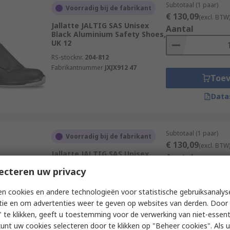
Subtotaal (1 paar)
Voorradig bij de fabrikant
€ 130,09
(excl. BTW
Jallatte JALTIG SAS Unisex
Aantal
Black Aluminium Safety Shoes,
UK 12
RS-stocknr.
204-812
Fabrikantnummer
JXJX912 47
Toe
Data
Subtotaal (1 paar)
Voorradig bij de fabrikant
€ 130,09
(excl. BTW
Jallatte JALTIG SAS Unisex
Aantal
Black Aluminium Safety Shoes,
ecteren uw privacy
UK 4
RS-stocknr.
204-804
n cookies en andere technologieën voor statistische gebruiksanalys
Fabrikantnummer
JXJX912 37
tie en om advertenties weer te geven op websites van derden. Door 
Toe
 te klikken, geeft u toestemming voor de verwerking van niet-essent
Data
kunt uw cookies selecteren door te klikken op "Beheer cookies". Als u 