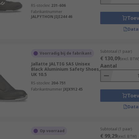
RS-stocknr.
231-606
Fabrikantnummer
JALPYTHON JIJI244 46
Toe
Data
Subtotaal (1 paar)
Voorradig bij de fabrikant
€ 130,09
(excl. BTW
Jallatte JALTIG SAS Unisex
Aantal
Black Aluminium Safety Shoes,
UK 10.5
RS-stocknr.
204-751
Fabrikantnummer
JXJX912 45
Toe
Data
Subtotaal (1 paar)
Op voorraad
€ 99,29
(excl. BTW)