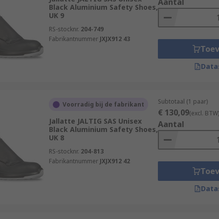
Aantal
Black Aluminium Safety Shoes,
UK 9
RS-stocknr.
204-749
Fabrikantnummer
JXJX912 43
Toe
Data
Subtotaal (1 paar)
Voorradig bij de fabrikant
€ 130,09
(excl. BTW
Jallatte JALTIG SAS Unisex
Aantal
Black Aluminium Safety Shoes,
UK 8
RS-stocknr.
204-813
Fabrikantnummer
JXJX912 42
Toe
Data