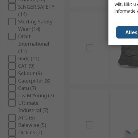
wilt, klikt
SINGER SAFETY
informatie 
(14)
Sterling Safety
Wear (14)
Alle
Orbit
International
(11)
Rodo (11)
CAT (9)
Solidur (9)
Caterpillar (8)
Catu (7)
L & M Young (7)
Ultimate
Industrial (7)
ATG (5)
Ralawise (5)
Dickies (3)