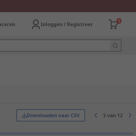
0
aceren
Inloggen / Registreer
Downloaden naar CSV
5
van
12